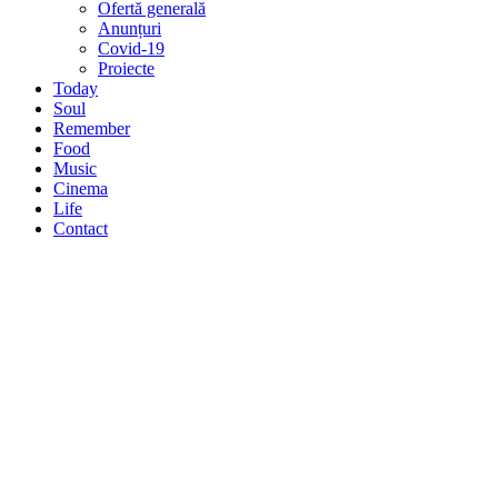
Ofertă generală
Anunțuri
Covid-19
Proiecte
Today
Soul
Remember
Food
Music
Cinema
Life
Contact