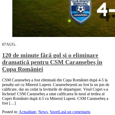
07
AUG.
120 de minute fără gol și o eliminare
dramatică pentru CSM Caransebeș în
Cupa României
CSM Caransebeș a fost eliminată din Cupa României după 4-5 la
penalty-uri cu Minerul Lupeni. Caransebeșenii au fost la un pas de
calificare, dar au cedat la loviturile de departajare. Visul Cupei s-a
încheiat! CSM Caransebeș a ratat calificarea în turul al treilea al
Cupei României după 4-5 cu Minerul Lupeni. CSM Caransebeș a
fost […]
Posted in:
Actualitate
,
News
,
Sport
Lasă un comentariu