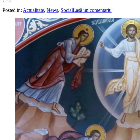
Posted in:
Actualitate
,
News
,
Social
Lasă un comentariu