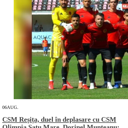
06
AUG.
CSM Reșița, duel în deplasare cu CSM
Olimpia Satu Mare. Dorinel Munteanu: