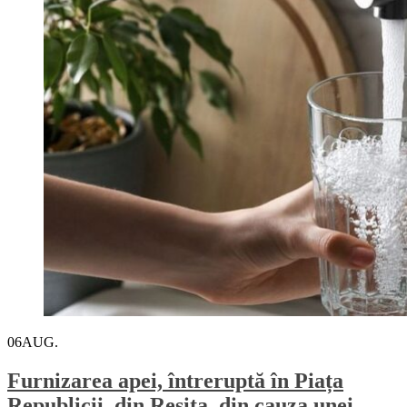
06
AUG.
Furnizarea apei, întreruptă în Piața
Republicii, din Reșița, din cauza unei