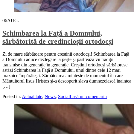
06
AUG.
Schimbarea la Față a Domnului,
sărbătorită de credincioșii ortodocși
Zi de mare sărbătoare pentru creștinii ortodocși! Schimbarea la Față
a Domnului aduce dezlegare la pește și păstrează vii tradiții
transmise din generație în generație. Creștinii ortodocși sărbătoresc
astăzi Schimbarea la Față a Domnului, unul dintre cele 12 mari
praznice împărătești. Sărbătoarea amintește de momentul în care
Mântuitorul Iisus Hristos și-a descoperit slava dumnezeiască înaintea
[…]
Posted in:
Actualitate
,
News
,
Social
Lasă un comentariu