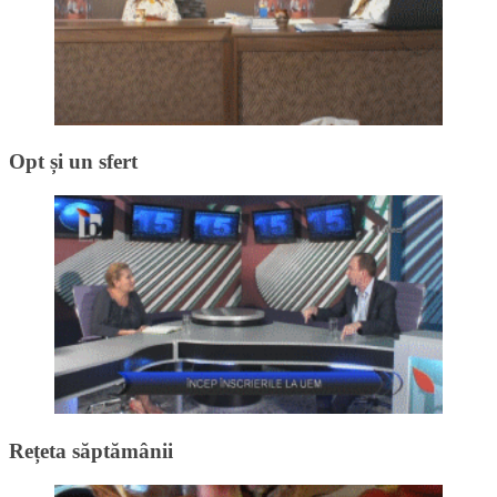
Opt și un sfert
Rețeta săptămânii