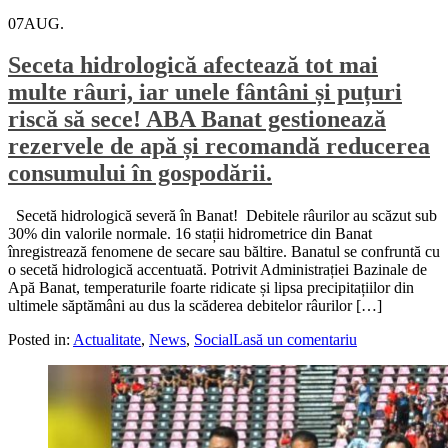
07
AUG.
Seceta hidrologică afectează tot mai
multe râuri, iar unele fântâni și puțuri
riscă să sece! ABA Banat gestionează
rezervele de apă și recomandă reducerea
consumului în gospodării.
Secetă hidrologică severă în Banat! Debitele râurilor au scăzut sub
30% din valorile normale. 16 stații hidrometrice din Banat
înregistrează fenomene de secare sau băltire. Banatul se confruntă cu
o secetă hidrologică accentuată. Potrivit Administrației Bazinale de
Apă Banat, temperaturile foarte ridicate și lipsa precipitațiilor din
ultimele săptămâni au dus la scăderea debitelor râurilor […]
Posted in:
Actualitate
,
News
,
Social
Lasă un comentariu