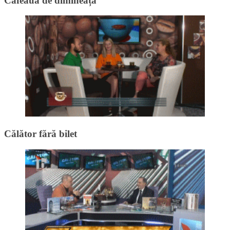
Cafeaua de dimineață
Călător fără bilet