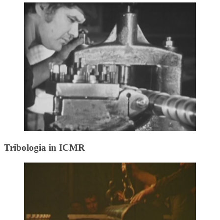
Tribologia in ICMR