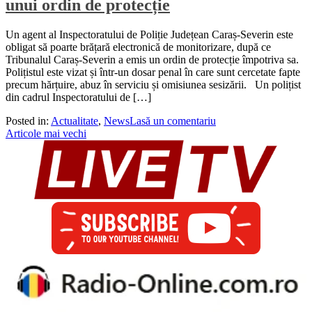
unui ordin de protecție
Un agent al Inspectoratului de Poliție Județean Caraș-Severin este
obligat să poarte brățară electronică de monitorizare, după ce
Tribunalul Caraș-Severin a emis un ordin de protecție împotriva sa.
Polițistul este vizat și într-un dosar penal în care sunt cercetate fapte
precum hărțuire, abuz în serviciu și omisiunea sesizării. Un polițist
din cadrul Inspectoratului de […]
Posted in:
Actualitate
,
News
Lasă un comentariu
Navigare
Articole mai vechi
în
articole