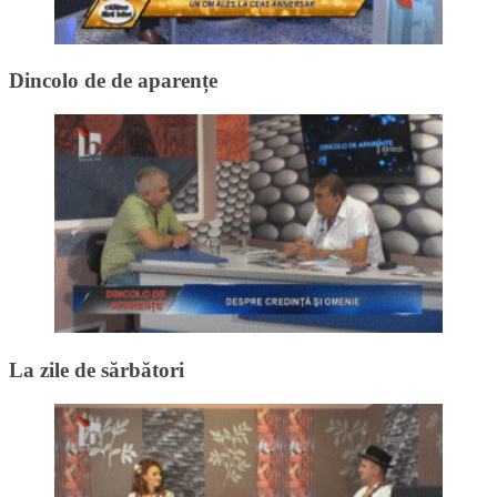
Dincolo de de aparențe
La zile de sărbători