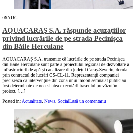
06
AUG.
AQUACARAȘ S.A. răspunde acuzațiilor
privind lucrările de pe strada Pecinișca
din Băile Herculane
AQUACARAȘ S.A. transmite că lucrările de pe strada Pecinișca
din Băile Herculane sunt parte a proiectului regional de dezvoltare a
infrastructurii de apă și canalizare din județul Caraș-Severin, derulat
prin contractul de lucrări CS-CL-11. Reprezentanții companiei
precizează că intervențiile din zona unui imobil semnalat public au
fost determinate de necesitatea executării traseului prevăzut în
proiect. […]
Posted in:
Actualitate
,
News
,
Social
Lasă un comentariu