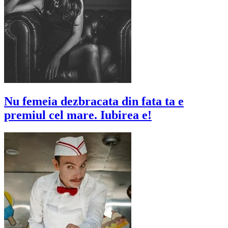
Nu femeia dezbracata din fata ta e
premiul cel mare. Iubirea e!