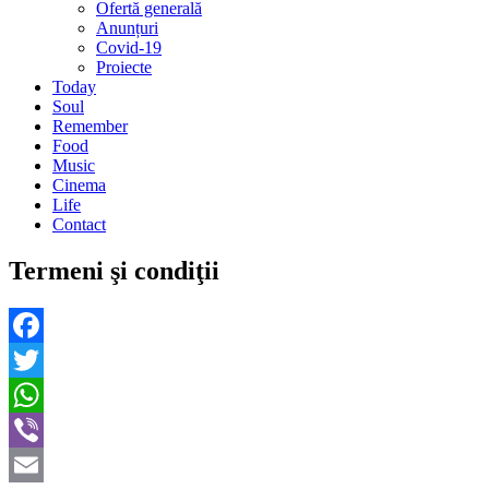
Ofertă generală
Anunțuri
Covid-19
Proiecte
Today
Soul
Remember
Food
Music
Cinema
Life
Contact
Termeni şi condiţii
Facebook
Twitter
WhatsApp
Viber