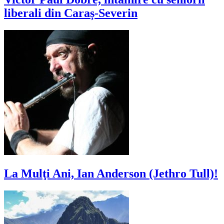
liberali din Caraș-Severin
La Mulţi Ani, Ian Anderson (Jethro Tull)!