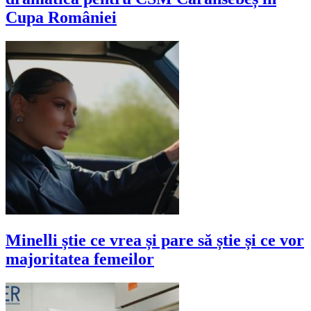
Cupa României
Minelli știe ce vrea și pare să știe și ce vor
majoritatea femeilor