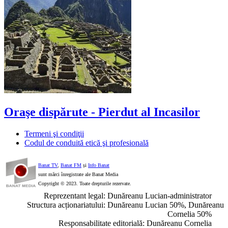
Oraşe dispărute - Pierdut al Incasilor
Termeni şi condiţii
Codul de conduită etică şi profesională
Banat TV
,
Banat FM
și
Info Banat
sunt mărci înregistrate ale Banat Media
Copyright © 2023. Toate drepturile rezervate.
Reprezentant legal: Dunăreanu Lucian-administrator
Structura acționariatului: Dunăreanu Lucian 50%, Dunăreanu
Cornelia 50%
Responsabilitate editorială: Dunăreanu Cornelia