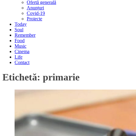
Ofertă generală
Anunțuri
Covid-19
Proiecte
Today
Soul
Remember
Food
Music
Cinema
Life
Contact
Etichetă:
primarie