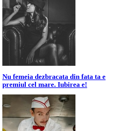
Nu femeia dezbracata din fata ta e
premiul cel mare. Iubirea e!