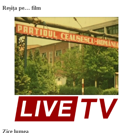
Reșița pe… film
Zice lumea