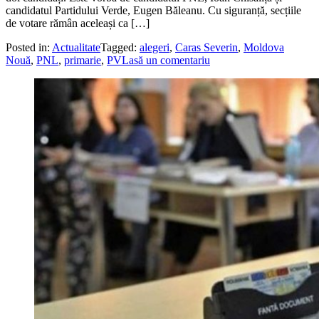
candidatul Partidului Verde, Eugen Băleanu. Cu siguranță, secțiile
de votare rămân aceleași ca […]
Posted in:
Actualitate
Tagged:
alegeri
,
Caras Severin
,
Moldova
Nouă
,
PNL
,
primarie
,
PV
Lasă un comentariu