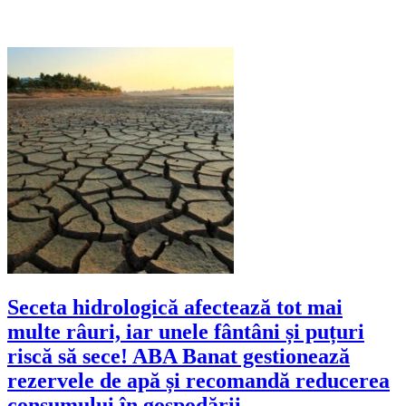
Seceta hidrologică afectează tot mai
multe râuri, iar unele fântâni și puțuri
riscă să sece! ABA Banat gestionează
rezervele de apă și recomandă reducerea
consumului în gospodării.