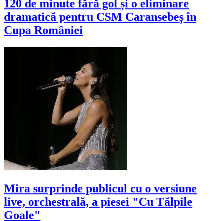
120 de minute fără gol și o eliminare
dramatică pentru CSM Caransebeș în
Cupa României
Mira surprinde publicul cu o versiune
live, orchestrală, a piesei "Cu Tălpile
Goale"