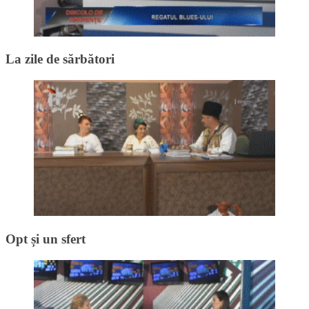
La zile de sărbători
Opt și un sfert