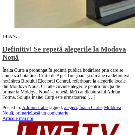
14
IAN.
Definitiv! Se repetă alegerile la Modova
Nouă
Înalta Curte a pronunțat în ședință publică hotărârea prin care se
anulează hotărârea Curții de Apel Timișoara și rămâne ca definitivă
hotărârea Biroului Electoral Central, referitoare la alegerile locale
din Moldova Nouă. Cu alte cuvinte alegerile pentru funcția de
primar la Moldova Nouă se repetă, fără candidatura lui Adrian
Torma. Soluția Înaltei Curți este următoarea: […]
Posted in:
Administratie
Tagged:
alegeri
,
Înalta Curte
,
Moldova
Nouă
,
primarie
Lasă un comentariu
Navigare
Articole mai noi
în