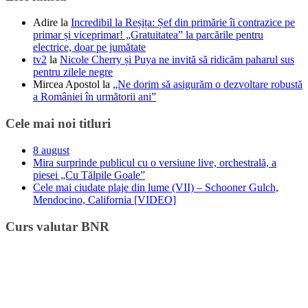
Adire
la
Incredibil la Reșița: Șef din primărie îi contrazice pe
primar și viceprimar! „Gratuitatea” la parcările pentru
electrice, doar pe jumătate
tv2
la
Nicole Cherry și Puya ne invită să ridicăm paharul sus
pentru zilele negre
Mircea Apostol
la
„Ne dorim să asigurăm o dezvoltare robustă
a României în următorii ani”
Cele mai noi titluri
8 august
Mira surprinde publicul cu o versiune live, orchestrală, a
piesei „Cu Tălpile Goale”
Cele mai ciudate plaje din lume (VII) – Schooner Gulch,
Mendocino, California [VIDEO]
Curs valutar BNR