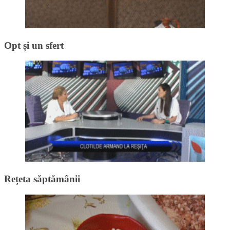
Opt și un sfert
Rețeta săptămânii