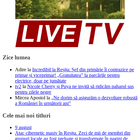
Zice lumea
Adire
la
Incredibil la Reșița: Șef din primărie îi contrazice pe
primar și viceprimar! „Gratuitatea” la parcările pentru
electrice, doar pe jumătate
tv2
la
Nicole Cherry și Puya ne invită să ridicăm paharul sus
pentru zilele negre
Mircea Apostol
la
„Ne dorim să asigurăm o dezvoltare robustă
a României în următorii ani”
Cele mai noi titluri
9 august
Atac cibernetic masiv în Reșița. Zeci de mii de membri din
grupuri locale au fost preluate și transformate în pagini de