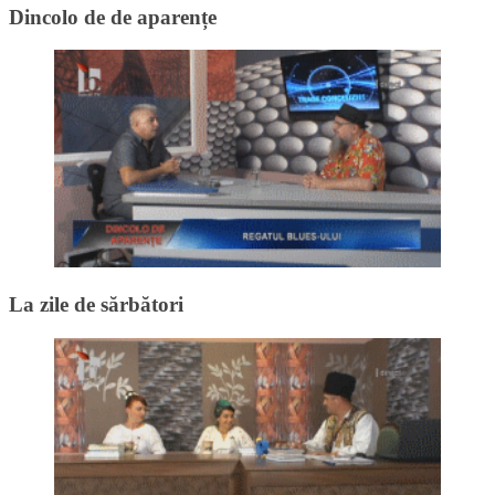
Dincolo de de aparențe
La zile de sărbători