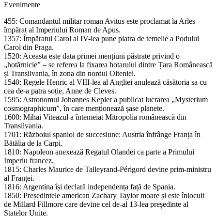
Evenimente
455: Comandantul militar roman Avitus este proclamat la Arles
împărat al Imperiului Roman de Apus.
1357: Împăratul Carol al IV-lea pune piatra de temelie a Podului
Carol din Praga.
1520: Aceasta este data primei mențiuni păstrate privind o
„hotărnicie” – se referea la fixarea hotarului dintre Țara Românească
și Transilvania, în zona din nordul Olteniei.
1540: Regele Henric al VIII-lea al Angliei anulează căsătoria sa cu
cea de-a patra soție, Anne de Cleves.
1595: Astronomul Johannes Kepler a publicat lucrarea „Mysterium
cosmographicum”, în care menționează șase planete.
1600: Mihai Viteazul a întemeiat Mitropolia românească din
Transilvania.
1701: Războiul spaniol de succesiune: Austria înfrânge Franța în
Bătălia de la Carpi.
1810: Napoleon anexează Regatul Olandei ca parte a Primului
Imperiu francez.
1815: Charles Maurice de Talleyrand-Périgord devine prim-ministru
al Franței.
1816: Argentina își declară independența față de Spania.
1850: Președintele american Zachary Taylor moare și este înlocuit
de Millard Fillmore care devine cel de-al 13-lea președinte al
Statelor Unite.