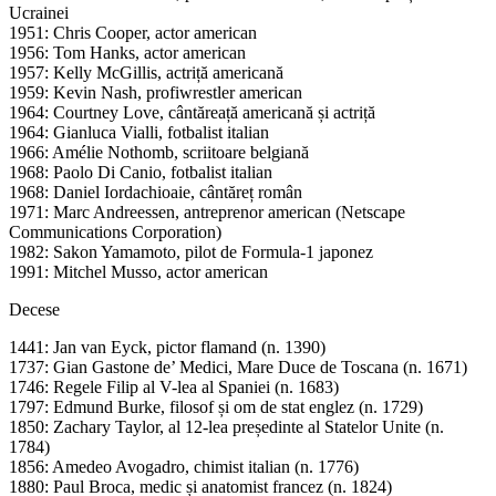
Ucrainei
1951: Chris Cooper, actor american
1956: Tom Hanks, actor american
1957: Kelly McGillis, actriță americană
1959: Kevin Nash, profiwrestler american
1964: Courtney Love, cântăreață americană și actriță
1964: Gianluca Vialli, fotbalist italian
1966: Amélie Nothomb, scriitoare belgiană
1968: Paolo Di Canio, fotbalist italian
1968: Daniel Iordachioaie, cântăreț român
1971: Marc Andreessen, antreprenor american (Netscape
Communications Corporation)
1982: Sakon Yamamoto, pilot de Formula-1 japonez
1991: Mitchel Musso, actor american
Decese
1441: Jan van Eyck, pictor flamand (n. 1390)
1737: Gian Gastone de’ Medici, Mare Duce de Toscana (n. 1671)
1746: Regele Filip al V-lea al Spaniei (n. 1683)
1797: Edmund Burke, filosof și om de stat englez (n. 1729)
1850: Zachary Taylor, al 12-lea președinte al Statelor Unite (n.
1784)
1856: Amedeo Avogadro, chimist italian (n. 1776)
1880: Paul Broca, medic și anatomist francez (n. 1824)