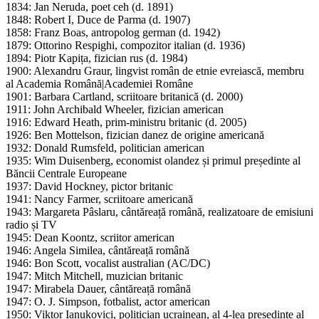
1834: Jan Neruda, poet ceh (d. 1891)
1848: Robert I, Duce de Parma (d. 1907)
1858: Franz Boas, antropolog german (d. 1942)
1879: Ottorino Respighi, compozitor italian (d. 1936)
1894: Piotr Kapița, fizician rus (d. 1984)
1900: Alexandru Graur, lingvist român de etnie evreiască, membru
al Academia Română|Academiei Române
1901: Barbara Cartland, scriitoare britanică (d. 2000)
1911: John Archibald Wheeler, fizician american
1916: Edward Heath, prim-ministru britanic (d. 2005)
1926: Ben Mottelson, fizician danez de origine americană
1932: Donald Rumsfeld, politician american
1935: Wim Duisenberg, economist olandez și primul președinte al
Băncii Centrale Europeane
1937: David Hockney, pictor britanic
1941: Nancy Farmer, scriitoare americană
1943: Margareta Pâslaru, cântăreață română, realizatoare de emisiuni
radio și TV
1945: Dean Koontz, scriitor american
1946: Angela Similea, cântăreață română
1946: Bon Scott, vocalist australian (AC/DC)
1947: Mitch Mitchell, muzician britanic
1947: Mirabela Dauer, cântăreață română
1947: O. J. Simpson, fotbalist, actor american
1950: Viktor Ianukovici, politician ucrainean, al 4-lea președinte al