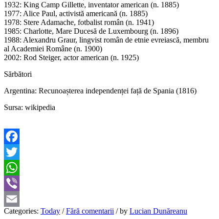
1932: King Camp Gillette, inventator american (n. 1885)
1977: Alice Paul, activistă americană (n. 1885)
1978: Stere Adamache, fotbalist român (n. 1941)
1985: Charlotte, Mare Ducesă de Luxembourg (n. 1896)
1988: Alexandru Graur, lingvist român de etnie evreiască, membru
al Academiei Române (n. 1900)
2002: Rod Steiger, actor american (n. 1925)
Sărbători
Argentina: Recunoașterea independenței față de Spania (1816)
Sursa: wikipedia
Facebook
Twitter
WhatsApp
Viber
Categories:
Today
/
Fără comentarii
/
by
Lucian Dunăreanu
Email