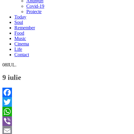
Anunțuri
Covid-19
Proiecte
Today
Soul
Remember
Food
Music
Cinema
Life
Contact
08
IUL.
9 iulie
Facebook
Twitter
WhatsApp
Viber