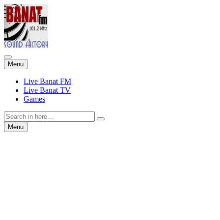
Skip
Menu
to
content
Live Banat FM
Live Banat TV
Games
Search
for:
Skip
Menu
to
content