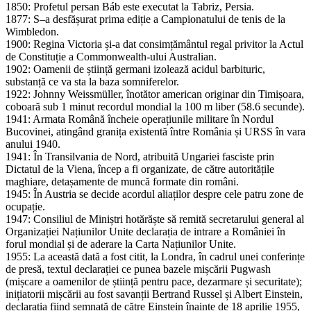
1850: Profetul persan Báb este executat la Tabriz, Persia.
1877: S–a desfășurat prima ediție a Campionatului de tenis de la
Wimbledon.
1900: Regina Victoria și-a dat consimțământul regal privitor la Actul
de Constituție a Commonwealth-ului Australian.
1902: Oamenii de știință germani izolează acidul barbituric,
substanță ce va sta la baza somniferelor.
1922: Johnny Weissmüller, înotător american originar din Timișoara,
coboară sub 1 minut recordul mondial la 100 m liber (58.6 secunde).
1941: Armata Română încheie operațiunile militare în Nordul
Bucovinei, atingând granița existentă între România și URSS în vara
anului 1940.
1941: În Transilvania de Nord, atribuită Ungariei fasciste prin
Dictatul de la Viena, încep a fi organizate, de către autoritățile
maghiare, detașamente de muncă formate din români.
1945: În Austria se decide acordul aliaților despre cele patru zone de
ocupație.
1947: Consiliul de Miniștri hotărăște să remită secretarului general al
Organizației Națiunilor Unite declarația de intrare a României în
forul mondial și de aderare la Carta Națiunilor Unite.
1955: La această dată a fost citit, la Londra, în cadrul unei conferințe
de presă, textul declarației ce punea bazele mișcării Pugwash
(mișcare a oamenilor de știință pentru pace, dezarmare și securitate);
inițiatorii mișcării au fost savanții Bertrand Russel și Albert Einstein,
declarația fiind semnată de către Einstein înainte de 18 aprilie 1955,