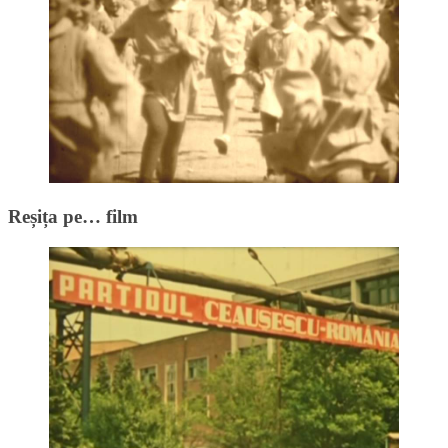
Reșița pe… film