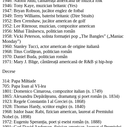
1946: Naomi Judd, cântăreață americană de muzică folk
1946: Tony Kaye, muzician britanic (Yes)
1947: Bryan Robson, jucător englez de fotbal
1949: Terry Williams, baterist britanic (Dire Straits)
1952: Ben Crenshaw, jucător american de golf
1952: Lee Ritenour, muzician, compozitor american
1956: Mihai Tănăsescu, politician român
1958: Vicki Peterson, solista formației pop „The Bangles” („Maniac
Monday”)
1960: Stanley Tucci, actor american de origine italiană
1968: Titus Corlățean, politician român
1970: Daniel Buda, politician român
1971: Mary J. Blige, cântăreață americană de R&B și hip-hop
Decese
314: Papa Miltiade
705: Papa Ioan al VI-lea
1801: Domenico Cimarosa, compozitor italian (n. 1749)
1865: Alexandru Depărățeanu, dramaturg și poet român (n. 1834)
1923: Regele Constantin I al Greciei (n. 1868)
1928: Thomas Hardy, scriitor englez (n. 1840)
1968: Isidor Isaac Rabi, fizician american, laureat al Premiului
Nobel (n. 1898)
1972: Eugeniu Speranția, poet și eseist român (n. 1888)
1991: Carl David Anderson, fizician american, laureat al Premiului