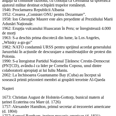
angaja să continuie războiul, cu condiția ca Germania să sporească
ajutorul militar destinat echipării trupelor românești.
1946: Proclamarea Republicii Albania
1952: Crearea „Comisiei ONU pentru Dezarmare”.
1958: Ion Gheorghe Maurer este ales președinte al Prezidiului Marii
Adunări Naționale.
1962: Erupția vulcanului Huascaran în Peru; se înregistrează 4.000
de morți
1963: S-a deschis prima discotecă din lume, la Los Angeles,
„Whisky a-go-go”
1982: NATO condamnă URSS pentru sprijinul acordat generalului
Jaruzelski în acțiunile de descurajare a manifestațiilor de protest din
Polonia.
1990: S-a înregistrat Partidul Național Țărănesc Crestin-Democrat
(PNȚCD), avându-l ca lider pe Corneliu Coposu, unul dintre
colaboratorii apropiați ai lui Iuliu Maniu.
2002: La închisoarea Guantanamo Bay (Cuba) au început să
sosească primii prizonieri membri ai grupării teroriste Al-Qaeda
Nașteri
1673: Christian August de Holstein-Gottorp, bunicul matern al
țarinei Ecaterina cea Mare (d. 1726)
1757: Alexander Hamilton, primul secretar al trezoreriei americane
(d. 1804)
1757: Samuel Bentham, inginer mecanic american (d. 1831)