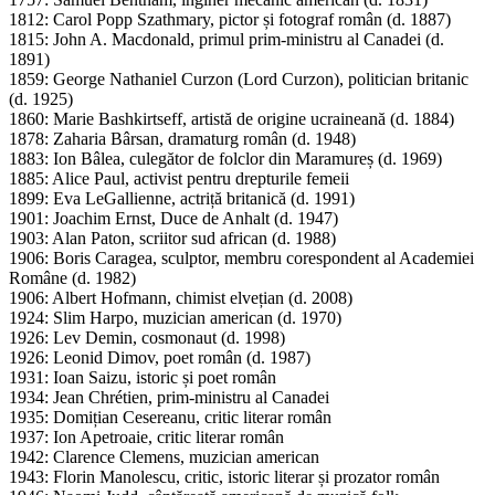
1812: Carol Popp Szathmary, pictor și fotograf român (d. 1887)
1815: John A. Macdonald, primul prim-ministru al Canadei (d.
1891)
1859: George Nathaniel Curzon (Lord Curzon), politician britanic
(d. 1925)
1860: Marie Bashkirtseff, artistă de origine ucraineană (d. 1884)
1878: Zaharia Bârsan, dramaturg român (d. 1948)
1883: Ion Bâlea, culegător de folclor din Maramureș (d. 1969)
1885: Alice Paul, activist pentru drepturile femeii
1899: Eva LeGallienne, actriță britanică (d. 1991)
1901: Joachim Ernst, Duce de Anhalt (d. 1947)
1903: Alan Paton, scriitor sud african (d. 1988)
1906: Boris Caragea, sculptor, membru corespondent al Academiei
Române (d. 1982)
1906: Albert Hofmann, chimist elvețian (d. 2008)
1924: Slim Harpo, muzician american (d. 1970)
1926: Lev Demin, cosmonaut (d. 1998)
1926: Leonid Dimov, poet român (d. 1987)
1931: Ioan Saizu, istoric și poet român
1934: Jean Chrétien, prim-ministru al Canadei
1935: Domițian Cesereanu, critic literar român
1937: Ion Apetroaie, critic literar român
1942: Clarence Clemens, muzician american
1943: Florin Manolescu, critic, istoric literar și prozator român