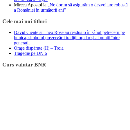
Mircea Apostol
la
„Ne dorim să asigurăm o dezvoltare robustă
a României în următorii ani”
Cele mai noi titluri
David Ciente și Theo Rose au readus-o în sânul petrecerii pe
bunica, simbolul prezervării tradițiilor, dar și al punții între
generații
Oraşe dispărute (II) – Troia
Tragedie pe DN 6
Curs valutar BNR