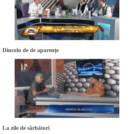
Dincolo de de aparențe
La zile de sărbători