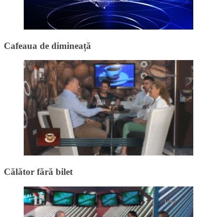
Cafeaua de dimineață
Călător fără bilet