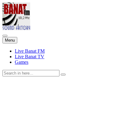
Skip
Menu
to
content
Live Banat FM
Live Banat TV
Games
Search
for: