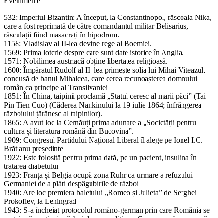
Evenimente
532: Imperiul Bizantin: A început, la Constantinopol, răscoala Nika,
care a fost reprimată de către comandantul militar Belisarius,
răsculații fiind masacrați în hipodrom.
1158: Vladislav al II-lea devine rege al Boemiei.
1569: Prima loterie despre care sunt date istorice în Anglia.
1571: Nobilimea austriacă obține libertatea religioasă.
1600: Împăratul Rudolf al II–lea primește solia lui Mihai Viteazul,
condusă de banul Mihalcea, care cerea recunoașterea domnului
român ca principe al Transilvaniei
1851: În China, taipinii proclamă „Statul ceresc al marii păci” (Tai
Pin Tien Cuo) (Căderea Nankinului la 19 iulie 1864; înfrângerea
războiului țărănesc al taipinilor).
1865: A avut loc la Cernăuți prima adunare a „Societății pentru
cultura și literatura română din Bucovina”.
1909: Congresul Partidului Național Liberal îl alege pe Ionel I.C.
Brătianu președinte
1922: Este folosită pentru prima dată, pe un pacient, insulina în
tratarea diabetului
1923: Franța și Belgia ocupă zona Ruhr ca urmare a refuzului
Germaniei de a plăti despăgubirile de război
1940: Are loc premiera baletului „Romeo și Julieta” de Serghei
Prokofiev, la Leningrad
1943: S-a încheiat protocolul româno-german prin care România se