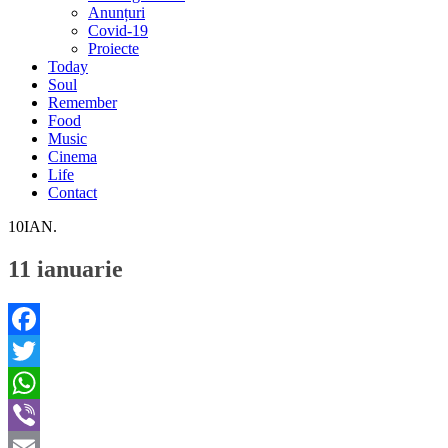
Anunțuri
Covid-19
Proiecte
Today
Soul
Remember
Food
Music
Cinema
Life
Contact
10
IAN.
11 ianuarie
Facebook
Twitter
WhatsApp
Viber