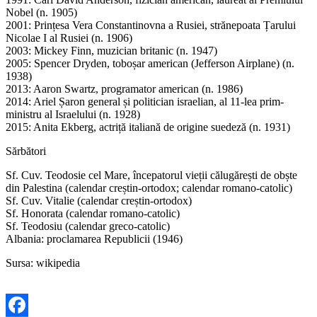
Nobel (n. 1905)
2001: Prințesa Vera Constantinovna a Rusiei, strănepoata Țarului
Nicolae I al Rusiei (n. 1906)
2003: Mickey Finn, muzician britanic (n. 1947)
2005: Spencer Dryden, toboșar american (Jefferson Airplane) (n.
1938)
2013: Aaron Swartz, programator american (n. 1986)
2014: Ariel Șaron general și politician israelian, al 11-lea prim-
ministru al Israelului (n. 1928)
2015: Anita Ekberg, actriță italiană de origine suedeză (n. 1931)
Sărbători
Sf. Cuv. Teodosie cel Mare, începatorul vieții călugărești de obște
din Palestina (calendar creștin-ortodox; calendar romano-catolic)
Sf. Cuv. Vitalie (calendar creștin-ortodox)
Sf. Honorata (calendar romano-catolic)
Sf. Teodosiu (calendar greco-catolic)
Albania: proclamarea Republicii (1946)
Sursa: wikipedia