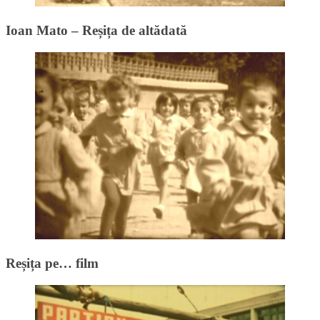
Ioan Mato – Reșița de altădată
Reșița pe… film