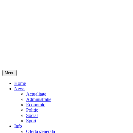
Skip
Menu
to
content
Home
News
Actualitate
Administratie
Economic
Politic
Social
Sport
Info
Ofertă generală