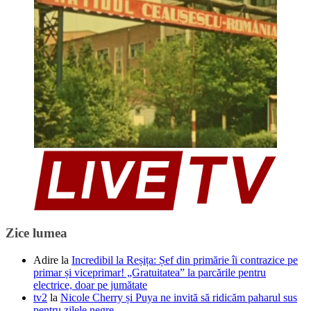
Zice lumea
Adire
la
Incredibil la Reșița: Șef din primărie îi contrazice pe
primar și viceprimar! „Gratuitatea” la parcările pentru
electrice, doar pe jumătate
tv2
la
Nicole Cherry și Puya ne invită să ridicăm paharul sus
pentru zilele negre