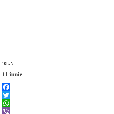
10
IUN.
11 iunie
Facebook
Twitter
WhatsApp