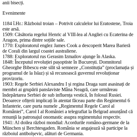
anii bisecți.
Evenimente
1184 î.Hr.: Războiul troian – Potrivit calculelor lui Eratostene, Troia
este arsă.
1509: Căsătoria regelui Henric al VIII-lea al Angliei cu Ecaterina de
Aragon, prima dintre soțiile sale.
1770: Exploratorul englez James Cook a descoperit Marea Barieră
de Corali din largul coastei australiene.
1788: Exploratorul rus Gerasim Izmailov ajunge în Alaska.
1848: Începutul revoluției pașoptiste în București. Domnitorul
Gheorghe Bibescu este silit să semneze „Constituția” (proclamația și
programul de la Islaz) și să recunoască guvernul revoluționar
provizoriu.
1903: Regele Serbiei Alexandru I și regina Draga sunt asasinați de
membri ai grupării panslaviste Mâna Neagră, care urmăreau
îndepărtarea Serbiei de sub influența vestică, în folosul Rusiei.
Deoarece ofițerii implicați în atentat făceau parte din Regimentul 6
Infanterie, care purta numele „Regimentul Regele Carol al
României”, Carol I al României a telegrafiat la Belgrad anunțând că
renunță la patronajul onomastic asupra regimentului respectiv.
1941: Al doilea război mondial: Acordurile româno-germane de la
München și Berchtesgaden. România se angajează să participe la
războiul antibolșevic, alături de Germania.