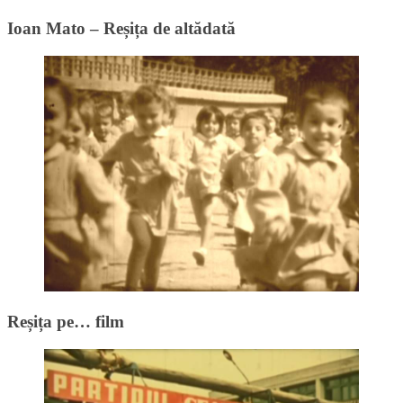
Ioan Mato – Reșița de altădată
Reșița pe… film