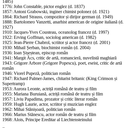
1485)
1776: John Constable, pictor englez (d. 1837)
1857: Antoni Grabowski, inginer chimist polonez (d. 1921)
1864: Richard Strauss, compozitor și dirijor german (d. 1949)
1888: Bartolomeo Vanzetti, anarhist american de origine italiană (d.
1927)
1910: Jacques-Yves Cousteau, oceanolog francez (d. 1997)
1922: Erving Goffman, sociolog american (d. 1982)
1925: Jean-Pierre Chabrol, scriitor și actor francez (d. 2001)
1930: Mihail Șerban, biochimist român (d. 2004)
1936: Ioan Șișeștean, episcop român
1941: Margit Ács, critic de artă, romancieră, nuvelistă maghiară
1943: Grigore Arbore (Grigore Popescu), poet, eseist, critic de artă
român
1946: Viorel Pupeză, politician român
1947: Richard Palmer-James, chitarist britanic (King Crimson și
Supertramp)
1953: Aurora Leonte, actriță română de teatru și film
1955: Mariana Buruiană, actriță română de teatru și film
1957: Liviu Papadima, prozator și critic literar român
1959: Hugh Laurie, actor, scriitor și muzician englez
1962: Mihai Stănișoară, politician român
1966: Marius Stănescu, actor român de teatru și film
1968: Alois, Principe Ereditar al Liechtensteinului