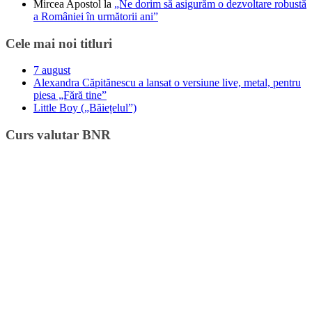
Mircea Apostol
la
„Ne dorim să asigurăm o dezvoltare robustă
a României în următorii ani”
Cele mai noi titluri
7 august
Alexandra Căpitănescu a lansat o versiune live, metal, pentru
piesa „Fără tine”
Little Boy („Băiețelul”)
Curs valutar BNR