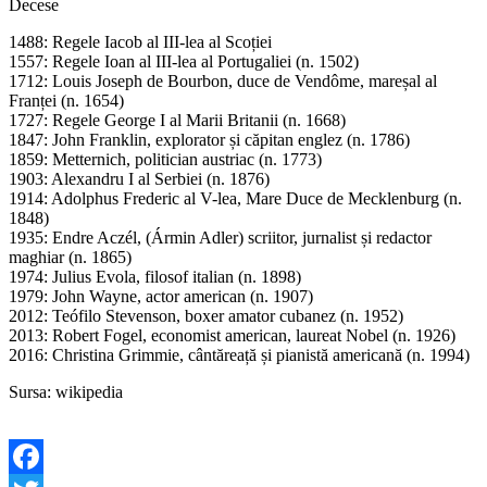
Decese
1488: Regele Iacob al III-lea al Scoției
1557: Regele Ioan al III-lea al Portugaliei (n. 1502)
1712: Louis Joseph de Bourbon, duce de Vendôme, mareșal al
Franței (n. 1654)
1727: Regele George I al Marii Britanii (n. 1668)
1847: John Franklin, explorator și căpitan englez (n. 1786)
1859: Metternich, politician austriac (n. 1773)
1903: Alexandru I al Serbiei (n. 1876)
1914: Adolphus Frederic al V-lea, Mare Duce de Mecklenburg (n.
1848)
1935: Endre Aczél, (Ármin Adler) scriitor, jurnalist și redactor
maghiar (n. 1865)
1974: Julius Evola, filosof italian (n. 1898)
1979: John Wayne, actor american (n. 1907)
2012: Teófilo Stevenson, boxer amator cubanez (n. 1952)
2013: Robert Fogel, economist american, laureat Nobel (n. 1926)
2016: Christina Grimmie, cântăreață și pianistă americană (n. 1994)
Sursa: wikipedia