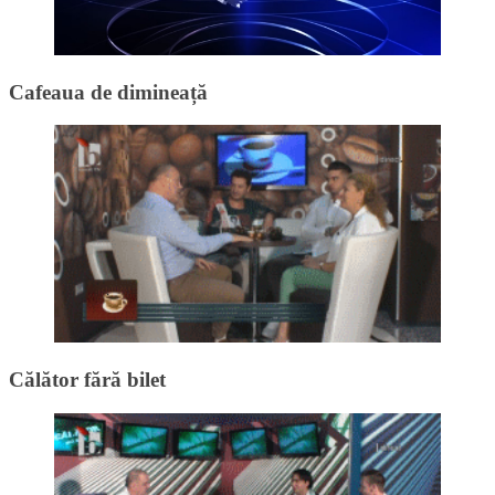
Cafeaua de dimineață
Călător fără bilet