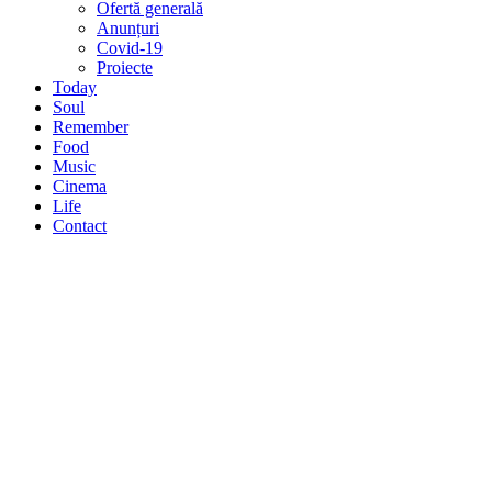
Ofertă generală
Anunțuri
Covid-19
Proiecte
Today
Soul
Remember
Food
Music
Cinema
Life
Contact