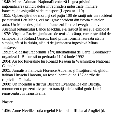
1948: Marea Adunare Națională votează Legea privind
naționalizarea principalelor întreprinderi industriale, miniere,
bancare, de asigurări și de transport (Legea nr. 119).
1955: Optzecișitrei de morți și cel puțin 100 de răniți într-un accident
pe circuitul Leu Mans, cel mai grav accident din istoria curselor
auto. Un Mercedes pilotat de francezul Pierre Levegh s-a lovit de
Austinul britanicului Lance Macklin, s-a răsucit în aer și a explodat
1978: Virginia Ruzici, jucătoare de tenis de câmp, cucerește titlul de
campioană la Roland Garros, fiind prima română laureată atât la
simplu, cât și la dublu, alături de jucătoarea iugoslavă Mima
Jaušovec.
1992: S-a desfășurat primul Târg Internațional de Carte „Bookarest”
organizat la București în perioada 11-14 iunie 1992
2004: Au loc funeraliile lui Ronald Reagan la Washington National
Cathedral.
2005: Jurnalista franceză Florence Aubenas și însoțitorul ei, ghidul
irakian Hussein Hanoun, au fost eliberați după 157 de zile de
captivitate în Irak.
2008: Un incendiu a distrus Biserica Evanghelică din Bistrița,
monument reprezentativ pentru tranziția de la stilul gotic la cel
renascentist în Transilvania.
Nașteri
1456: Anne Neville, soția regelui Richard al III-lea al Angliei (d.