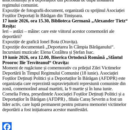
regimului comunist.
Expoziție de fotografii-document, organizată cu sprijinul Asociației
Foștilor Deportați în Bărăgan din Timișoara.
17 iunie 2026, ora 15.30, Biblioteca Germană „Alexander Tietz“
Reșița:
Ieri – astăzi – mâine: care este viitorul acestor comemorări ale
deportării?
Expoziție de grafică Ionel Bota (Oravița).
Expoziție documentară „Deportarea în Câmpia Bărăganului“.
Incursiuni muzicale: Elena Cozâltea și Ștefan Isac.
19 iunie 2026, ora 12.00, Biserica Ortodoxă Română „Sfântul
Prooroc Ilie Tesviteanul“ Oravița:
Moment de rugăciune și comemorativ cu prilejul Zilei Victimelor
Deportării în Timpul Regimului Comunist (18 iunie). Asociației
Foștilor Deținuți Politici și a Deportaților în Bărăgan (AFDPR) este
organizația care reprezintă supraviețuitorii represiunii comuniste din
zonă, comemorând anual martirii, la 9 martie și în luna iunie.
Cornelia Fetea, președintele Asociației Foștilor Deținuți Politici și a
Deportaților în Bărăgan (AFDPR) , filiala Caraș Severin a fost un
lider activ, care luptă permanent pentru pstrarea memoriei victimelor
deportării a fost inițiatoarea acestor manifestări.