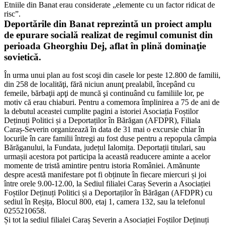
Etniile din Banat erau considerate „elemente cu un factor ridicat de
risc”.
Deportările din Banat reprezintă un proiect amplu
de epurare socială realizat de regimul comunist din
perioada Gheorghiu Dej, aflat în plină dominaţie
sovietică.
În urma unui plan au fost scoşi din casele lor peste 12.800 de familii,
din 258 de localităţi, fără niciun anunţ prealabil, începând cu
femeile, bărbaţii apţi de muncă şi continuând cu familiile lor, pe
motiv că erau chiaburi. Pentru a comemora împlinirea a 75 de ani de
la debutul aceastei cumplite pagini a istoriei Asociația Foștilor
Deținuți Politici și a Deportaților în Bărăgan (AFDPR), Filiala
Caraș-Severin organizează în data de 31 mai o excursie chiar în
locurile în care familii întregi au fost duse pentru a repopula câmpia
Bărăganului, la Fundata, județul Ialomița. Deportații titulari, sau
urmașii acestora pot participa la această readucere aminte a acelor
momente de tristă amintire pentru istoria României. Amănunte
despre acestă manifestare pot fi obținute în fiecare miercuri și joi
între orele 9.00-12.00, la Sediul filialei Caraș Severin a Asociației
Foștilor Deținuți Politici și a Deportaților în Bărăgan (AFDPR) cu
sediul în Reșița, Blocul 800, etaj 1, camera 132, sau la telefonul
0255210658.
Și tot la sediul filialei Caraș Severin a Asociației Foștilor Deținuți