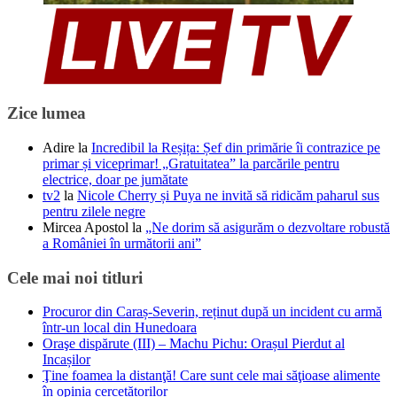
Zice lumea
Adire
la
Incredibil la Reșița: Șef din primărie îi contrazice pe
primar și viceprimar! „Gratuitatea” la parcările pentru
electrice, doar pe jumătate
tv2
la
Nicole Cherry și Puya ne invită să ridicăm paharul sus
pentru zilele negre
Mircea Apostol
la
„Ne dorim să asigurăm o dezvoltare robustă
a României în următorii ani”
Cele mai noi titluri
Procuror din Caraș-Severin, reținut după un incident cu armă
într-un local din Hunedoara
Oraşe dispărute (III) – Machu Pichu: Orașul Pierdut al
Incașilor
Ţine foamea la distanţă! Care sunt cele mai săţioase alimente
în opinia cercetătorilor