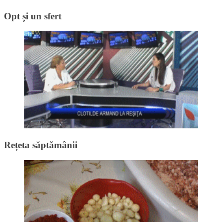
Opt și un sfert
Rețeta săptămânii