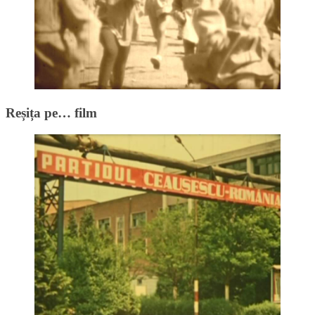
Reșița pe… film