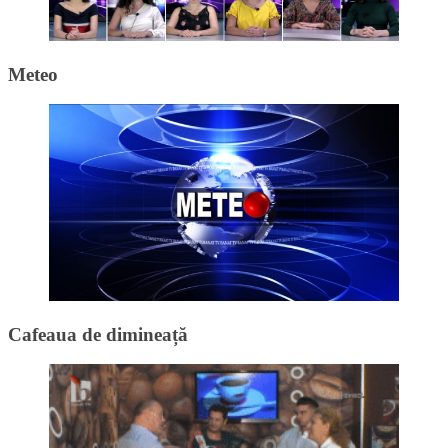
Meteo
Cafeaua de dimineață