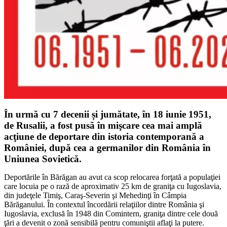
În urmă cu 7 decenii și jumătate, în 18 iunie 1951,
de Rusalii, a fost pusă în mişcare cea mai amplă
acţiune de deportare din istoria contemporană a
României, după cea a germanilor din România în
Uniunea Sovietică.
Deportările în Bărăgan au avut ca scop relocarea forţată a populaţiei
care locuia pe o rază de aproximativ 25 km de graniţa cu Iugoslavia,
din judeţele Timiş, Caraş-Severin şi Mehedinţi în Câmpia
Bărăganului. În contextul încordării relaţiilor dintre România şi
Iugoslavia, exclusă în 1948 din Comintern, graniţa dintre cele două
ţări a devenit o zonă sensibilă pentru comuniştii aflaţi la putere.