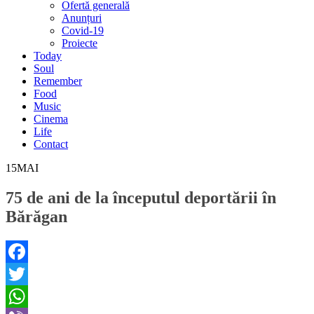
Ofertă generală
Anunțuri
Covid-19
Proiecte
Today
Soul
Remember
Food
Music
Cinema
Life
Contact
15
MAI
75 de ani de la începutul deportării în
Bărăgan
Facebook
Twitter