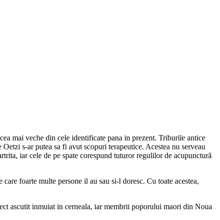
a mai veche din cele identificate pana in prezent. Triburile antice
e Oetzi s-ar putea sa fi avut scopuri terapeutice. Acestea nu serveau
artrita, iar cele de pe spate corespund tuturor regulilor de acupunctură
e care foarte multe persone il au sau si-l doresc. Cu toate acestea,
obiect ascutit inmuiat in cerneala, iar membrii poporului maori din Noua