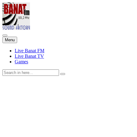
Skip
Menu
to
content
Live Banat FM
Live Banat TV
Games
Search
for: