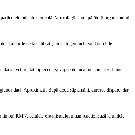
 particulele mici de cerneală. Macrofagii sunt apărătorii organismului
ul. Locurile de la subbraţ şi de sub genunchi sunt la fel de
 dacă aveţi un tatuaj recent, şi vopselile încă nu s-au aşezat bine.
 regiunea dată. Aproximativ după două săptămâni, durerea dispare, dar
i. În timpul RMN, celulele organismului uman reacţionează la undele