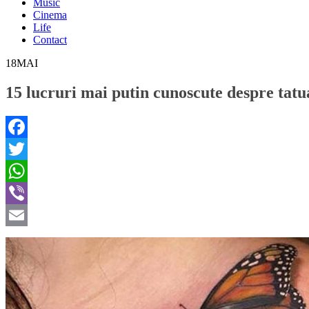
Music
Cinema
Life
Contact
18
MAI
15 lucruri mai putin cunoscute despre tatu
Facebook
Twitter
WhatsApp
Viber
Email