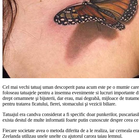
Cel mai vechi tatuaj uman descoperit pana acum este pe o mumie care ar
foloseau tatuajele pentru a insemna evenimente si lucruri importante di
drept ornamnete şi bijuterii, dar erau, mai degrabă, mijloace de tratamen
pentru tratarea ficatului, fierei, stomacului şi vezicii biliare.
Tatuajul era candva considerat a fi specific doar punkerilor, puscariasil
exista destul de multe informatii foarte putin cunoscute despre ceea ce
Fiecare societate avea o metoda diferita de a le realiza, iar cerneala e
Zeelanda utilizau unele unelte cu ajutorul carora taiau lemnul.