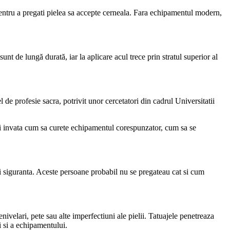
 pentru a pregati pielea sa accepte cerneala. Fara echipamentul modern,
nt de lungă durată, iar la aplicare acul trece prin stratul superior al
 de profesie sacra, potrivit unor cercetatori din cadrul Universitatii
, ci invata cum sa curete echipamentul corespunzator, cum sa se
si siguranta. Aceste persoane probabil nu se pregateau cat si cum
nivelari, pete sau alte imperfectiuni ale pielii. Tatuajele penetreaza
i si a echipamentului.