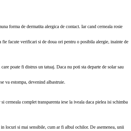
 comuna forma de dermatita alergica de contact. Iar cand cerneala rosie
ie facute verificari si de doua ori pentru o posibila alergie, inainte de
 care poate fi distrus un tatuaj. Daca nu poti sta departe de solar sau
 se va estompa, devenind albastruie.
ar si cerneala complet transparenta iese la iveala daca pielea isi schimba
ii in locuri si mai sensibile, cum ar fi albul ochilor. De asemenea, unii