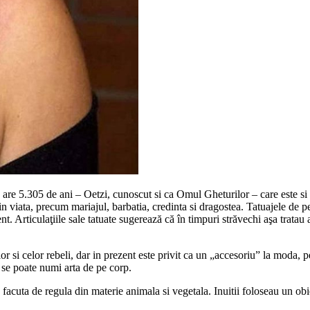
e 5.305 de ani – Oetzi, cunoscut si ca Omul Gheturilor – care este si ce
n viata, precum mariajul, barbatia, credinta si dragostea. Tatuajele de p
t. Articulaţiile sale tatuate sugerează că în timpuri străvechi aşa tratau 
or si celor rebeli, dar in prezent este privit ca un „accesoriu” la moda, p
 se poate numi arta de pe corp.
ra facuta de regula din materie animala si vegetala. Inuitii foloseau un 