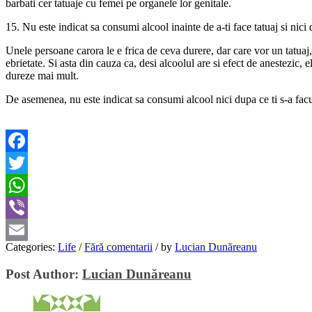
barbati cer tatuaje cu femei pe organele lor genitale.
15. Nu este indicat sa consumi alcool inainte de a-ti face tatuaj si nici
Unele persoane carora le e frica de ceva durere, dar care vor un tatuaj,
ebrietate. Si asta din cauza ca, desi alcoolul are si efect de anestezic
dureze mai mult.
De asemenea, nu este indicat sa consumi alcool nici dupa ce ti s-a facut
Facebook
Twitter
WhatsApp
Viber
Categories:
Life
/
Fără comentarii
/
by
Lucian Dunăreanu
Email
Post Author:
Lucian Dunăreanu