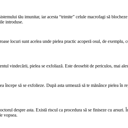
stemului tău imunitar, iar acesta “trimite” celule macrofagi să blocheze
ile introduse.
oase locuri sunt acelea unde pielea practic acoperă osul, de exemplu, cot
tul vindecării, pielea se exfoliază. Este deosebit de periculos, mai alesc
ielea începe să se exfolieze. După asta urmează să te mănânce pielea în
 doctorul despre asta. Există riscul ca procedura să se finiseze cu arsur
de vopsea.