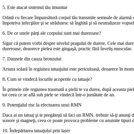
5. Este atacat sistemul tău imunitar
Odată cu fiecare împunsătură corpul tău transmite semnale de alarmă si
împotriva infecţiilor şi se străduiesc să înghită şi să neutralizeze vopsel
6. De ce unele părţi ale corpului sunt mai dureroase?
Sigur că putem vorbi despre nivelul pragului de durere. Cele mai durer
dureroase, deaorece pielea este gingaşă, practic fără înveliş muscular.
7. Daunele din cauza bronzului
Arsura solară în regiunea tatuajului este periculoasă, deoarece în momen
8. Cum se vindecă locurile acoperite cu tatuaje?
În primele zile regiunea traumată a pielii te va durea, după aceasta p
tot ceea ce se află sub piele se vindecă într-o jumătate de an.
9. Potenţialul risc la efectuarea unui RMN
Daca ai un tatuaj şi te pregăteşti să faci un RMN, trebuie să-ţi anunţi
sonore şi magneţi, ceea ce poate provoca probleme cu anumite tipuri 
10. Îndepărtarea tatuajului prin laser