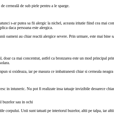
 de cerneală de sub piele pentru a le sparge.
 atunci s-ar putea sa fii alergic la nichel, aceasta iritatie fiind cea mai
mplica daca persoana este alergica.
ii oameni au chiar reactii alergice severe. Prin urmare, este mai bine sa f
arul, doar ca mai concentrat, astfel ca bronzarea este un mod principal prin
solara.
mpun si oxideaza, iar pe masura ce imbatranesti chiar si cerneala neagra
cesc in intuneric. Nu pot fi realizate insa tatuaje invizibile deoarece chi
ul buzelor sau in ochi
le corpului. Unii sunt tatuati pe interiorul buzelor, altii pe talpa, iar alt