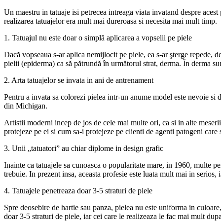
Un maestru in tatuaje isi petrecea intreaga viata invatand despre acest 
realizarea tatuajelor era mult mai dureroasa si necesita mai mult timp.
1. Tatuajul nu este doar o simplă aplicarea a vopselii pe piele
Dacă vopseaua s-ar aplica nemijlocit pe piele, ea s-ar şterge repede, deo
pielii (epiderma) ca să pătrundă în următorul strat, derma. În derma sun
2. Arta tatuajelor se invata in ani de antrenament
Pentru a invata sa colorezi pielea intr-un anume model este nevoie si de 
din Michigan.
Artistii moderni incep de jos de cele mai multe ori, ca si in alte meser
protejeze pe ei si cum sa-i protejeze pe clienti de agenti patogeni care 
3. Unii „tatuatori” au chiar diplome in design grafic
Inainte ca tatuajele sa cunoasca o popularitate mare, in 1960, multe pe
trebuie. In prezent insa, aceasta profesie este luata mult mai in serios, 
4. Tatuajele penetreaza doar 3-5 straturi de piele
Spre deosebire de hartie sau panza, pielea nu este uniforma in culoare, 
doar 3-5 straturi de piele, iar cei care le realizeaza le fac mai mult du