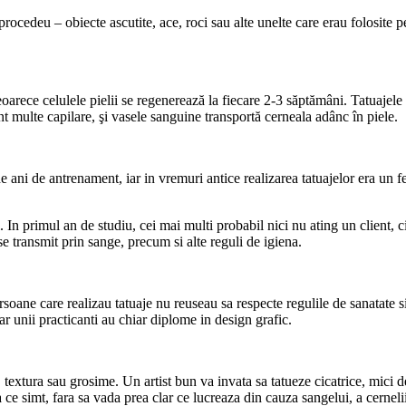
procedeu – obiecte ascutite, ace, roci sau alte unelte care erau folosite
arece celulele pielii se regenerează la fiecare 2-3 săptămâni. Tatuajele su
t multe capilare, şi vasele sanguine transportă cerneala adânc în piele.
ani de antrenament, iar in vremuri antice realizarea tatuajelor era un fel
ii. In primul an de studiu, cei mai multi probabil nici nu ating un client
se transmit prin sange, precum si alte reguli de igiena.
rsoane care realizau tatuaje nu reuseau sa respecte regulile de sanatate 
iar unii practicanti au chiar diplome in design grafic.
textura sau grosime. Un artist bun va invata sa tatueze cicatrice, mici de
pa ce simt, fara sa vada prea clar ce lucreaza din cauza sangelui, a cerneli