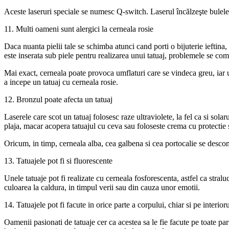
Aceste laseruri speciale se numesc Q-switch. Laserul încălzeşte bulele
11. Multi oameni sunt alergici la cerneala rosie
Daca nuanta pielii tale se schimba atunci cand porti o bijuterie ieftina,
este inserata sub piele pentru realizarea unui tatuaj, problemele se co
Mai exact, cerneala poate provoca umflaturi care se vindeca greu, iar un
a incepe un tatuaj cu cerneala rosie.
12. Bronzul poate afecta un tatuaj
Laserele care scot un tatuaj folosesc raze ultraviolete, la fel ca si sol
plaja, macar acopera tatuajul cu ceva sau foloseste crema cu protectie 
Oricum, in timp, cerneala alba, cea galbena si cea portocalie se desco
13. Tatuajele pot fi si fluorescente
Unele tatuaje pot fi realizate cu cerneala fosforescenta, astfel ca stralu
culoarea la caldura, in timpul verii sau din cauza unor emotii.
14. Tatuajele pot fi facute in orice parte a corpului, chiar si pe interior
Oamenii pasionati de tatuaje cer ca acestea sa le fie facute pe toate parti