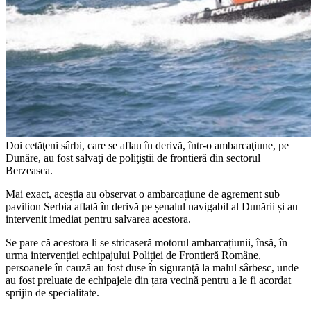
Doi cetăţeni sârbi, care se aflau în derivă, într-o ambarcaţiune, pe
Dunăre, au fost salvaţi de poliţiştii de frontieră din sectorul
Berzeasca.
Mai exact, aceștia au observat o ambarcațiune de agrement sub
pavilion Serbia aflată în derivă pe șenalul navigabil al Dunării și au
intervenit imediat pentru salvarea acestora.
Se pare că acestora li se stricaseră motorul ambarcațiunii, însă, în
urma intervenției echipajului Poliției de Frontieră Române,
persoanele în cauză au fost duse în siguranță la malul sârbesc, unde
au fost preluate de echipajele din țara vecină pentru a le fi acordat
sprijin de specialitate.