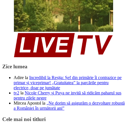
Zice lumea
Adire
la
Incredibil la Reșița: Șef din primărie îi contrazice pe
primar și viceprimar! „Gratuitatea” la parcările pentru
electrice, doar pe jumătate
tv2
la
Nicole Cherry și Puya ne invită să ridicăm paharul sus
pentru zilele negre
Mircea Apostol
la
„Ne dorim să asigurăm o dezvoltare robustă
a României în următorii ani”
Cele mai noi titluri