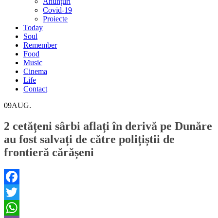
Anunțuri
Covid-19
Proiecte
Today
Soul
Remember
Food
Music
Cinema
Life
Contact
09
AUG.
2 cetățeni sârbi aflați în derivă pe Dunăre
au fost salvați de către polițiștii de
frontieră cărășeni
Facebook
Twitter