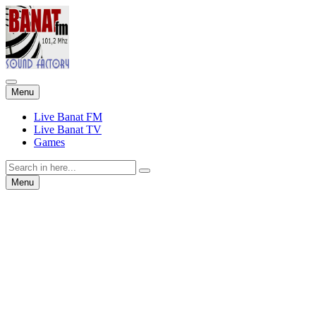
Skip
Menu
to
content
Live Banat FM
Live Banat TV
Games
Search
for:
Skip
Menu
to
content