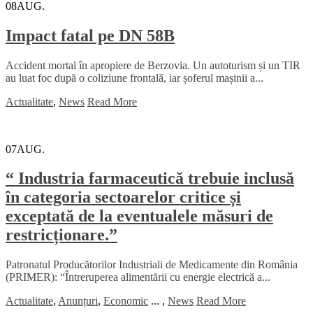
08
AUG.
Impact fatal pe DN 58B
Accident mortal în apropiere de Berzovia. Un autoturism și un TIR
au luat foc după o coliziune frontală, iar șoferul mașinii a...
Actualitate
,
News
Read More
07
AUG.
“ Industria farmaceutică trebuie inclusă
în categoria sectoarelor critice și
exceptată de la eventualele măsuri de
restricționare.”
Patronatul Producătorilor Industriali de Medicamente din România
(PRIMER): “Întreruperea alimentării cu energie electrică a...
Actualitate
,
Anunțuri
,
Economic
...
,
News
Read More