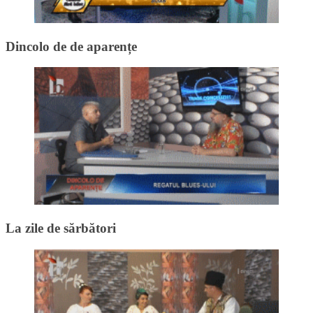
Dincolo de de aparențe
La zile de sărbători