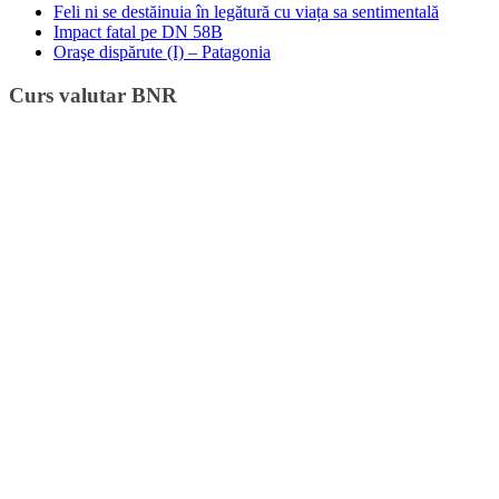
Feli ni se destăinuia în legătură cu viața sa sentimentală
Impact fatal pe DN 58B
Oraşe dispărute (I) – Patagonia
Curs valutar BNR