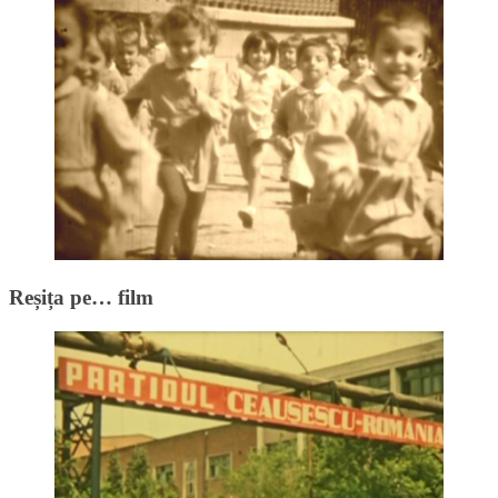
Reșița pe… film