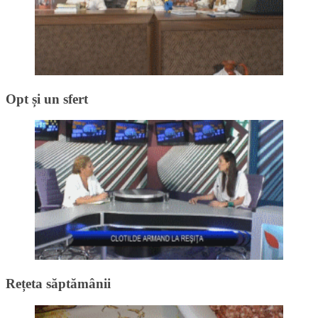
Opt și un sfert
Rețeta săptămânii