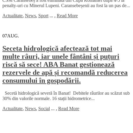
CSM Caransebeș a fost eliminată din Cupa României după 4-5 la
penalty-uri cu Minerul Lupeni. Caransebeșenii au fost la un pas de...
Actualitate
,
News
,
Sport
...
,
Read More
07
AUG.
Seceta hidrologică afectează tot mai
multe râuri, iar unele fântâni și puțuri
riscă să sece! ABA Banat gestionează
rezervele de apă și recomandă reducerea
consumului în gospodării.
Secetă hidrologică severă în Banat! Debitele râurilor au scăzut sub
30% din valorile normale. 16 stații hidrometrice...
Actualitate
,
News
,
Social
...
,
Read More