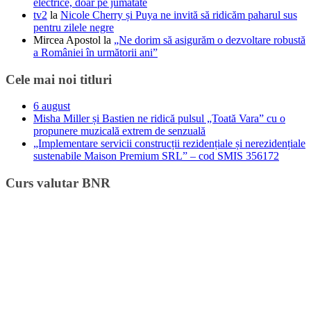
electrice, doar pe jumătate
tv2
la
Nicole Cherry și Puya ne invită să ridicăm paharul sus
pentru zilele negre
Mircea Apostol
la
„Ne dorim să asigurăm o dezvoltare robustă
a României în următorii ani”
Cele mai noi titluri
6 august
Misha Miller și Bastien ne ridică pulsul „Toată Vara” cu o
propunere muzicală extrem de senzuală
„Implementare servicii construcții rezidențiale și nerezidențiale
sustenabile Maison Premium SRL” – cod SMIS 356172
Curs valutar BNR