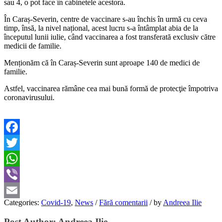
sau 4, o pot face în cabinetele acestora.
În Caraș-Severin, centre de vaccinare s-au închis în urmă cu ceva
timp, însă, la nivel național, acest lucru s-a întâmplat abia de la
începutul lunii iulie, când vaccinarea a fost transferată exclusiv către
medicii de familie.
Menționăm că în Caraș-Severin sunt aproape 140 de medici de
familie.
Astfel, vaccinarea rămâne cea mai bună formă de protecţie împotriva
coronavirusului.
Facebook
Twitter
WhatsApp
Viber
Categories:
Covid-19
,
News
/
Fără comentarii
/
by
Andreea Ilie
Email
Post Author:
Andreea Ilie