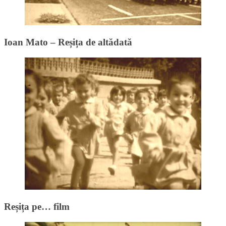
Ioan Mato – Reșița de altădată
Reșița pe… film