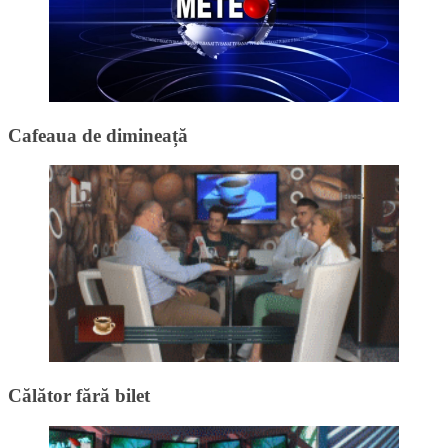
Cafeaua de dimineață
Călător fără bilet