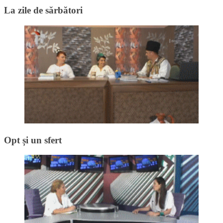
La zile de sărbători
Opt și un sfert