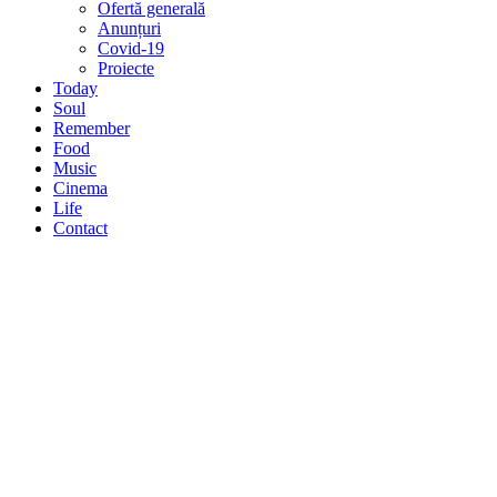
Ofertă generală
Anunțuri
Covid-19
Proiecte
Today
Soul
Remember
Food
Music
Cinema
Life
Contact