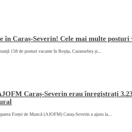
e în Caraș-Severin! Cele mai multe posturi 
nță 158 de posturi vacante în Reșița, Caransebeș și...
le AJOFM Caraș-Severin erau înregistrați 3.2
ural
cuparea Forței de Muncă (AJOFM) Caraș-Severin a ajuns la...