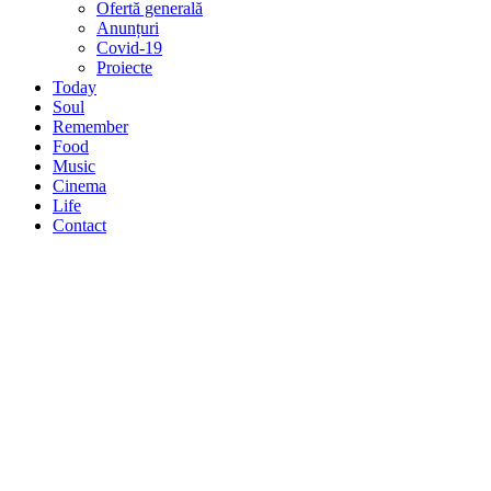
Ofertă generală
Anunțuri
Covid-19
Proiecte
Today
Soul
Remember
Food
Music
Cinema
Life
Contact