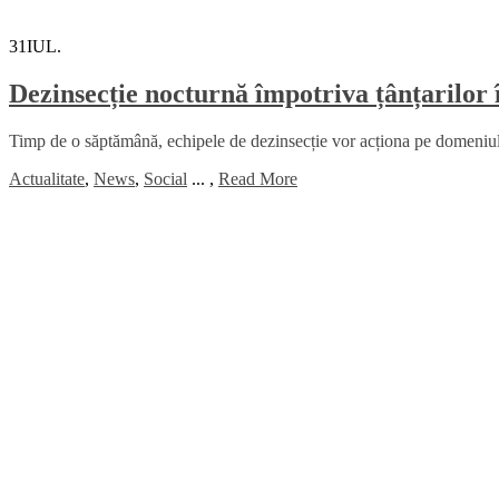
31
IUL.
Dezinsecție nocturnă împotriva țânțarilor 
Timp de o săptămână, echipele de dezinsecție vor acționa pe domeniul pu
Actualitate
,
News
,
Social
...
,
Read More