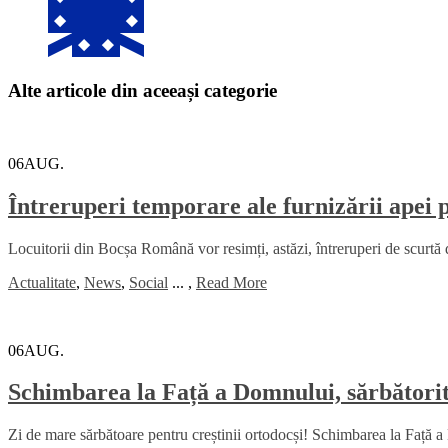
Alte articole din aceeași categorie
06
AUG.
Întreruperi temporare ale furnizării apei
Locuitorii din Bocșa Română vor resimți, astăzi, întreruperi de scurtă 
Actualitate
,
News
,
Social
...
,
Read More
06
AUG.
Schimbarea la Față a Domnului, sărbătorită
Zi de mare sărbătoare pentru creștinii ortodocși! Schimbarea la Față a 