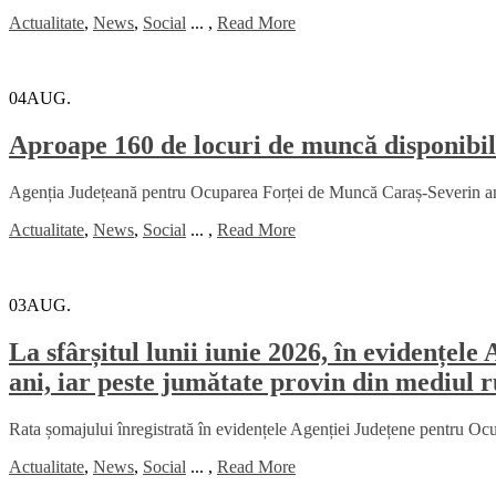
Actualitate
,
News
,
Social
...
,
Read More
04
AUG.
Aproape 160 de locuri de muncă disponibil
Agenția Județeană pentru Ocuparea Forței de Muncă Caraș-Severin anu
Actualitate
,
News
,
Social
...
,
Read More
03
AUG.
La sfârșitul lunii iunie 2026, în evidențe
ani, iar peste jumătate provin din mediul r
Rata șomajului înregistrată în evidențele Agenției Județene pentru O
Actualitate
,
News
,
Social
...
,
Read More