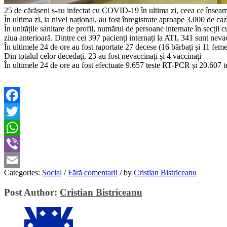
25 de cărășeni s-au infectat cu COVID-19 în ultima zi, ceea ce înseamnă
În ultima zi, la nivel național, au fost înregistrate aproape 3.000 de ca
În unitățile sanitare de profil, numărul de persoane internate în secț
ziua anterioară. Dintre cei 397 pacienți internați la ATI, 341 sunt nevac
În ultimele 24 de ore au fost raportate 27 decese (16 bărbați și 11 femei)
Din totalul celor decedați, 23 au fost nevaccinați și 4 vaccinați
În ultimele 24 de ore au fost efectuate 9.657 teste RT-PCR și 20.607 t
Facebook
Twitter
WhatsApp
Viber
Categories:
Social
/
Fără comentarii
/
by
Cristian Bistriceanu
Email
Post Author:
Cristian Bistriceanu