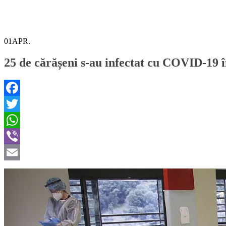
01
APR.
25 de cărășeni s-au infectat cu COVID-19 î
Facebook
Twitter
WhatsApp
Viber
Email