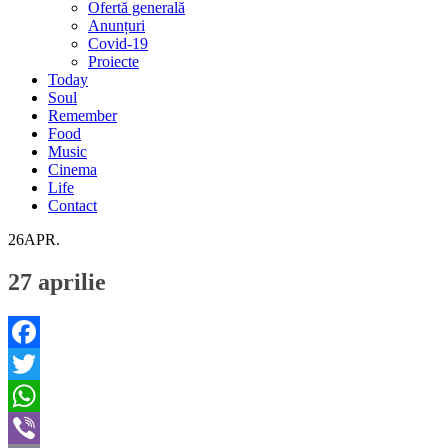
Ofertă generală
Anunțuri
Covid-19
Proiecte
Today
Soul
Remember
Food
Music
Cinema
Life
Contact
26
APR.
27 aprilie
Facebook
Twitter
WhatsApp