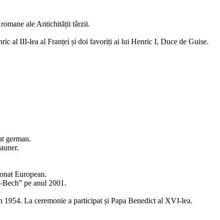
omane ale Antichității târzii.
ric al III-lea al Franței și doi favoriți ai lui Henric I, Duce de Guise.
dat german.
auner.
ionat European.
ph–Bech” pe anul 2001.
din 1954. La ceremonie a participat și Papa Benedict al XVI-lea.