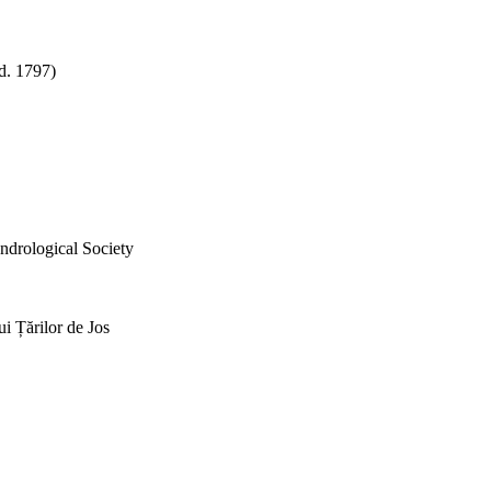
(d. 1797)
endrological Society
i Țărilor de Jos