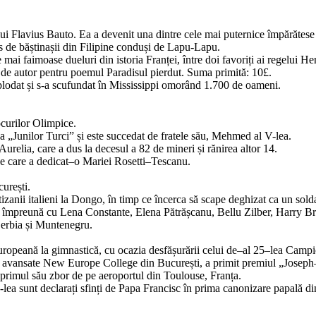
ui Flavius Bauto. Ea a devenit una dintre cele mai puternice împărătese r
 de băștinașii din Filipine conduși de Lapu-Lapu.
 mai faimoase dueluri din istoria Franței, între doi favoriți ai regelui Hen
e de autor pentru poemul Paradisul pierdut. Suma primită: 10£.
lodat și s-a scufundat în Mississippi omorând 1.700 de oameni.
ocurilor Olimpice.
 „Junilor Turci” și este succedat de fratele său, Mehmed al V-lea.
urelia, care a dus la decesul a 82 de mineri și rănirea altor 14.
pe care a dedicat–o Mariei Rosetti–Tescanu.
urești.
zanii italieni la Dongo, în timp ce încerca să scape deghizat ca un sol
t, împreună cu Lena Constante, Elena Pătrășcanu, Bellu Zilber, Harry Br
Serbia și Muntenegru.
ropeană la gimnastică, cu ocazia desfășurării celui de–al 25–lea Camp
tudii avansate New Europe College din București, a primit premiul „Jose
primul său zbor de pe aeroportul din Toulouse, Franța.
I-lea sunt declarați sfinți de Papa Francisc în prima canonizare papală 