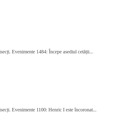
isecți. Evenimente 1484: Începe asediul cetății...
bisecți. Evenimente 1100: Henric I este încoronat...