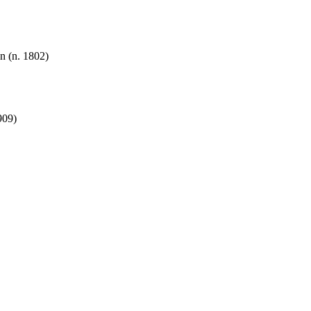
ân (n. 1802)
909)