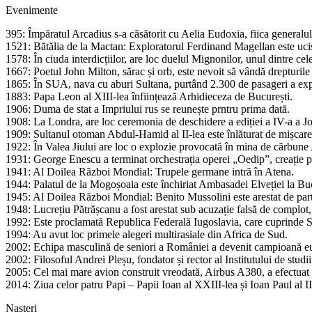
Evenimente
395: Împăratul Arcadius s-a căsătorit cu Aelia Eudoxia, fiica generalul
1521: Bătălia de la Mactan: Exploratorul Ferdinand Magellan este ucis
1578: În ciuda interdicțiilor, are loc duelul Mignonilor, unul dintre cele
1667: Poetul John Milton, sărac și orb, este nevoit să vândă drepturil
1865: În SUA, nava cu aburi Sultana, purtând 2.300 de pasageri a exp
1883: Papa Leon al XIII-lea înființează Arhidieceza de București.
1906: Duma de stat a Impriului rus se reunește prntru prima dată.
1908: La Londra, are loc ceremonia de deschidere a ediției a IV-a a J
1909: Sultanul otoman Abdul-Hamid al II-lea este înlăturat de mișcarea
1922: În Valea Jiului are loc o explozie provocată în mina de cărbune A
1931: George Enescu a terminat orchestrația operei „Oedip”, creație 
1941: Al Doilea Război Mondial: Trupele germane intră în Atena.
1944: Palatul de la Mogoșoaia este închiriat Ambasadei Elveției la Buc
1945: Al Doilea Război Mondial: Benito Mussolini este arestat de parti
1948: Lucrețiu Pătrășcanu a fost arestat sub acuzație falsă de complo
1992: Este proclamată Republica Federală Iugoslavia, care cuprinde 
1994: Au avut loc primele alegeri multirasiale din Africa de Sud.
2002: Echipa masculină de seniori a României a devenit campioană eu
2002: Filosoful Andrei Pleșu, fondator și rector al Institutului de s
2005: Cel mai mare avion construit vreodată, Airbus A380, a efectuat 
2014: Ziua celor patru Papi – Papii Ioan al XXIII-lea și Ioan Paul al I
Nașteri