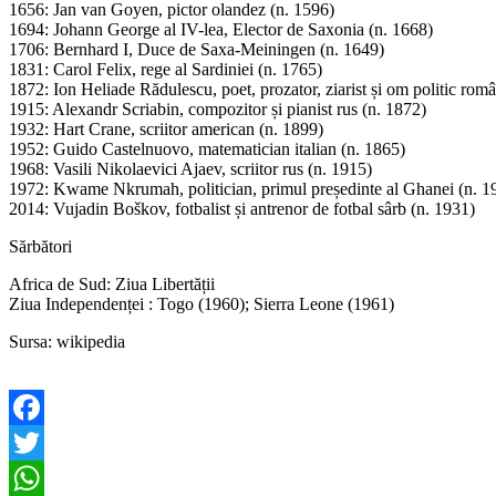
1656: Jan van Goyen, pictor olandez (n. 1596)
1694: Johann George al IV-lea, Elector de Saxonia (n. 1668)
1706: Bernhard I, Duce de Saxa-Meiningen (n. 1649)
1831: Carol Felix, rege al Sardiniei (n. 1765)
1872: Ion Heliade Rădulescu, poet, prozator, ziarist și om politic rom
1915: Alexandr Scriabin, compozitor și pianist rus (n. 1872)
1932: Hart Crane, scriitor american (n. 1899)
1952: Guido Castelnuovo, matematician italian (n. 1865)
1968: Vasili Nikolaevici Ajaev, scriitor rus (n. 1915)
1972: Kwame Nkrumah, politician, primul președinte al Ghanei (n. 1
2014: Vujadin Boškov, fotbalist și antrenor de fotbal sârb (n. 1931)
Sărbători
Africa de Sud: Ziua Libertății
Ziua Independenței : Togo (1960); Sierra Leone (1961)
Sursa: wikipedia
Facebook
Twitter