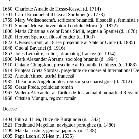
1650: Charlotte Amalie de Hesse-Kassel (d. 1714)
1701: Carol Emanuel al III-lea al Sardiniei (d. 1773)
1759: Mary Wollstonecraft, scriitoare britanică, filosoafă și feministă 
1791: Samuel Morse, inventatorul codului Morse (d. 1872)
1806: Maria Christina a celor Două Sicilii, regină a Spaniei (d. 1878)
1820: Herbert Spencer, filosof englez (d. 1903)
1822: Ulysses Grant, al 18-lea președinte al Statelor Unite (d. 1885)
1848: Otto al Bavariei (d. 1916)
1853: Jules Lemaître, critic și dramaturg francez (d. 1914)
1906: Mark Alexander Abrams, sociolog britanic (d. 1994)
1910: Chiang Ching-kuo, președinte al Republicii Chineze (d. 1988)
1914: Prințesa Greta Sturdza, președinte de onoare al International D
1932: Anouk Aimée, actriță franceză
1935: Theodoros Angelopoulos, regizor și scenarist grec (d. 2012)
1959: Cezar Preda, politician român
1967: Willem-Alexander al Țărilor de Jos, actualul monarh al Regatulu
1968: Cristian Mungiu, regizor român
Decese
1404: Filip al II-lea, Duce de Burgundia (n. 1342)
1521: Ferdinand Magellan, navigator portughez (n. 1480)
1599: Maeda Toshiie, general japonez (n. 1538)
1605: Papa Leon al XI-lea (n. 1535)