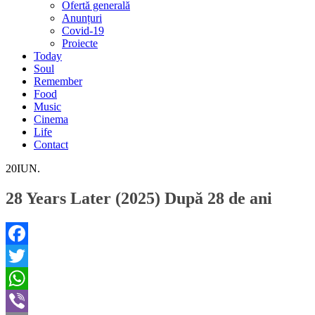
Ofertă generală
Anunțuri
Covid-19
Proiecte
Today
Soul
Remember
Food
Music
Cinema
Life
Contact
20
IUN.
28 Years Later (2025) După 28 de ani
Facebook
Twitter
WhatsApp