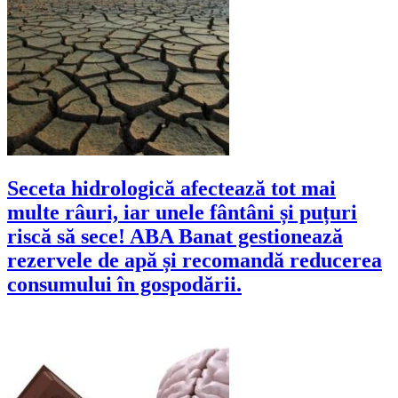
Seceta hidrologică afectează tot mai
multe râuri, iar unele fântâni și puțuri
riscă să sece! ABA Banat gestionează
rezervele de apă și recomandă reducerea
consumului în gospodării.