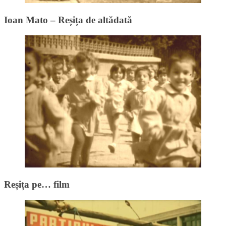
Ioan Mato – Reșița de altădată
Reșița pe… film