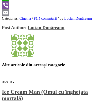
WhatsApp
Viber
Categories:
Cinema
/
Fără comentarii
/
by
Lucian Dunăreanu
Email
Post Author:
Lucian Dunăreanu
Alte articole din aceeași categorie
06
AUG.
Ice Cream Man (Omul cu înghețata
mortală)