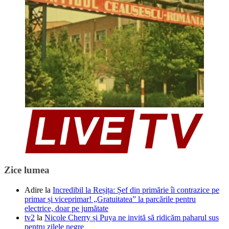
Zice lumea
Adire
la
Incredibil la Reșița: Șef din primărie îi contrazice pe
primar și viceprimar! „Gratuitatea” la parcările pentru
electrice, doar pe jumătate
tv2
la
Nicole Cherry și Puya ne invită să ridicăm paharul sus
pentru zilele negre