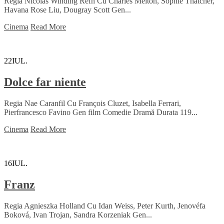
Regia Nicolas Winding Refn Cu Charles Melton, Sophie Thatcher,
Havana Rose Liu, Dougray Scott Gen...
Cinema
Read More
22
IUL.
Dolce far niente
Regia Nae Caranfil Cu François Cluzet, Isabella Ferrari,
Pierfrancesco Favino Gen film Comedie Dramă Durata 119...
Cinema
Read More
16
IUL.
Franz
Regia Agnieszka Holland Cu Idan Weiss, Peter Kurth, Jenovéfa
Boková, Ivan Trojan, Sandra Korzeniak Gen...