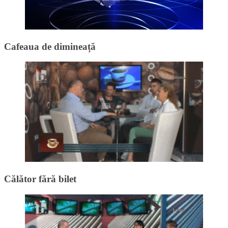
Cafeaua de dimineață
Călător fără bilet