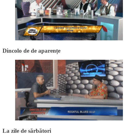
Dincolo de de aparențe
La zile de sărbători