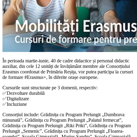
În perioada martie-iunie, 40 de cadre didactice și personal didactic
auxiliar, din cele 12 unități de învățământ membre ale Consorțiului
Erasmus coordonat de Primăria Reșița, vor putea participa la cursuri
de formare #Erasmus+, în diferite orașe europene.
Cursurile sunt structurate pe 3 domenii, respectiv:
✅Dezvoltare durabilă
✅Digitalizare
✅Incluziune
Consorțiul include: Grădinița cu Program Prelungit „Dumbrava
minunată”, Grădinița cu Program Prelungit „Palatul fermecat”,
Grădinița cu Program Prelungit „Riki Priki”, Grădinița cu Program
Prelungit „Semenic”, Grădinița cu Program Prelungit „Floarea-
soarelui”, Școala Gimnazială „Marius Șandru”, Școala Gimnazială