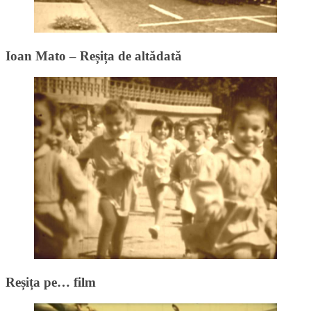
Ioan Mato – Reșița de altădată
Reșița pe… film