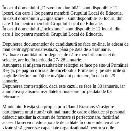
În cazul domeniului „Dezvoltare durabilă”, sunt disponibile 12
locuri, din care 1 loc pentru membrii Grupului Local de Educație.
În cazul domeniului „Digitalizare”, sunt disponibile 16 locuri, din
care 1 loc pentru membrii Grupului Local de Educație.
În cazul domeniului „Incluziune”, sunt disponibile 12 locuri, din
care 1 loc pentru membrii Grupului Local de Educație.
Depunerea documentelor de candidatură se face on-line, la adresa de
mail centru@primariaresita.ro, până pe data de 24 ianuarie.
Evaluarea candidaturilor depuse, de către membrii comisiei de
selecție, are loc în perioada 27- 28 ianuarie.
Anunțarea și afișarea rezultatelor selecției se face pe site-ul Primăriei
Reșița, pe pagina oficială de Facebook a Primăriei și pe site-urile și
paginile fiecărei unități de învățământ partenere, în data de 29
ianuarie.
Depunerea contestațiilor, dacă este cazul, se face în 30 ianuarie, iar
anunțarea și afișarea rezultatelor finale are loc pe data de 03
februarie.
Municipiul Reșița și-a propus prin Planul Erasmus să asigure
participarea unui număr cât mai mare de cadre didactice și personal
didactic auxiliar la cursuri de formare și perfecționare, facilitând
accesul la servicii educaționale de calitate în domeniile tematice
vizate și să genereze capacitate organizațională pentru școlile