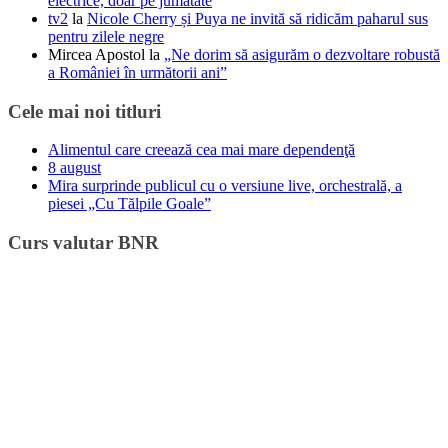
electrice, doar pe jumătate
tv2
la
Nicole Cherry și Puya ne invită să ridicăm paharul sus
pentru zilele negre
Mircea Apostol
la
„Ne dorim să asigurăm o dezvoltare robustă
a României în următorii ani”
Cele mai noi titluri
Alimentul care creează cea mai mare dependenţă
8 august
Mira surprinde publicul cu o versiune live, orchestrală, a
piesei „Cu Tălpile Goale”
Curs valutar BNR