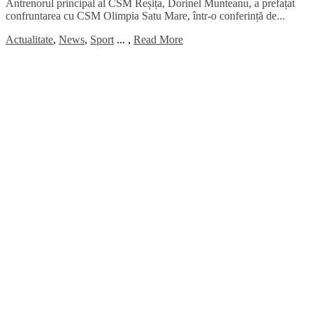
Antrenorul principal al CSM Reșița, Dorinel Munteanu, a prefațat
confruntarea cu CSM Olimpia Satu Mare, într-o conferință de...
Actualitate
,
News
,
Sport
...
,
Read More