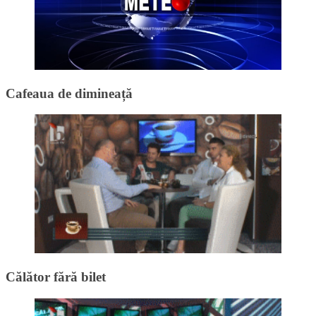
Cafeaua de dimineață
Călător fără bilet