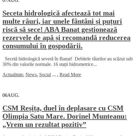
07
AUG.
Seceta hidrologică afectează tot mai
multe râuri, iar unele fântâni și puțuri
riscă să sece! ABA Banat gestionează
rezervele de apă și recomandă reducerea
consumului în gospodării.
Secetă hidrologică severă în Banat! Debitele râurilor au scăzut sub
30% din valorile normale. 16 stații hidrometrice...
Actualitate
,
News
,
Social
...
,
Read More
06
AUG.
CSM Reșița, duel în deplasare cu CSM
Olimpia Satu Mare. Dorinel Munteanu:
„Vrem un rezultat pozitiv”