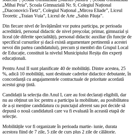
„Mihai Peia”, Școala Gimnazială Nr. 9, Colegiul Național
„Diaconovici-Tietz”, Colegiul Național „Mircea Eliade”, Liceul
Teoretic „Traian Vuia”, Liceul de Arte „Sabin Păuța”.
Din fiecare nivel de învățământ vor putea participa, pe perioada
acreditării, personal didactic de nivel preșcolar, primar, gimnazial și
liceal (de diferite specialități), personal didactic auxiliar (în funcție de
specificul cursurilor și dacă există argumentare pertinentă a acestei
nevoi din partea candidatului), precum și membri din Grupul Local
de Educație, constituit la nivelul Municipiului Reșița din experți
educaționali.
Pentru Anul II sunt planificate 40 de mobilități. Dintre acestea, 25
%, adică 10 mobilități, sunt destinate cadrelor didactice debutante, în
concordanță cu angajamentele contractuale de prioritate acordată
acestui grup țintă.
Candidații la selecția din Anul I, care au fost declarați eligibili, dar
nu au obținut un loc pentru a participa la mobilitate, au posibilitatea
de a-și menține candidatura cu punctajul aferent sau pot decide să
depună o nouă candidatură care va fi evaluată în această etapă de
selecție.
Mobilitățile vor fi organizate în perioada martie- iunie, durata
acestora fiind de 7 zile, 5 zile de curs plus 2 zile de călătorie.