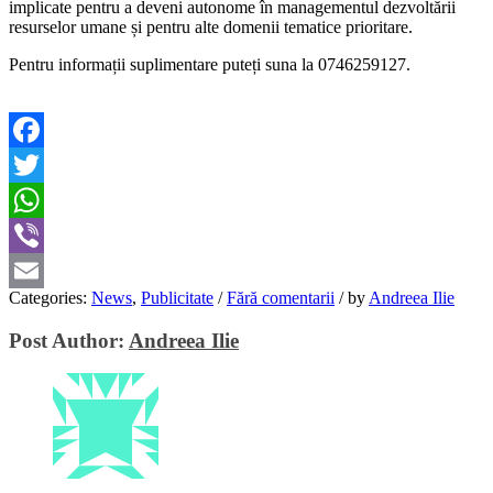
implicate pentru a deveni autonome în managementul dezvoltării
resurselor umane și pentru alte domenii tematice prioritare.
Pentru informații suplimentare puteți suna la 0746259127.
Facebook
Twitter
WhatsApp
Viber
Categories:
News
,
Publicitate
/
Fără comentarii
/
by
Andreea Ilie
Email
Post Author:
Andreea Ilie