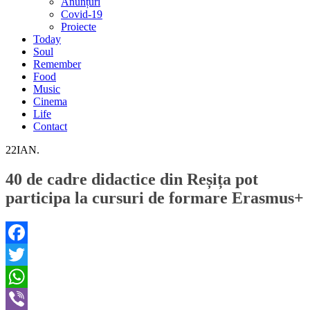
Anunțuri
Covid-19
Proiecte
Today
Soul
Remember
Food
Music
Cinema
Life
Contact
22
IAN.
40 de cadre didactice din Reșița pot
participa la cursuri de formare Erasmus+
Facebook
Twitter
WhatsApp