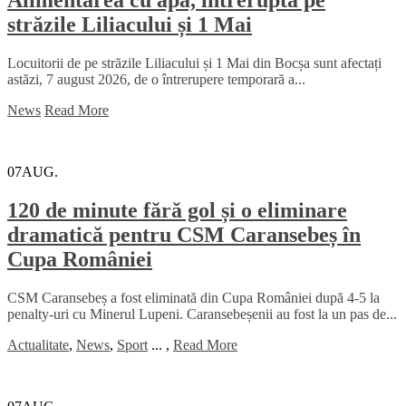
Alimentarea cu apă, întreruptă pe
străzile Liliacului și 1 Mai
Locuitorii de pe străzile Liliacului și 1 Mai din Bocșa sunt afectați
astăzi, 7 august 2026, de o întrerupere temporară a...
News
Read More
07
AUG.
120 de minute fără gol și o eliminare
dramatică pentru CSM Caransebeș în
Cupa României
CSM Caransebeș a fost eliminată din Cupa României după 4-5 la
penalty-uri cu Minerul Lupeni. Caransebeșenii au fost la un pas de...
Actualitate
,
News
,
Sport
...
,
Read More