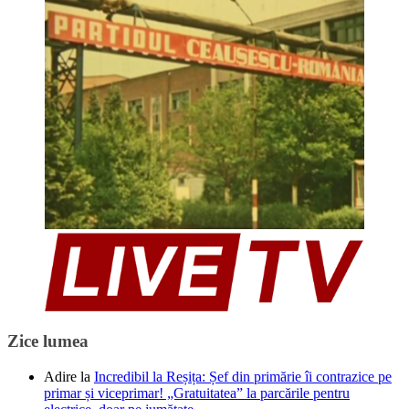
Zice lumea
Adire
la
Incredibil la Reșița: Șef din primărie îi contrazice pe
primar și viceprimar! „Gratuitatea” la parcările pentru