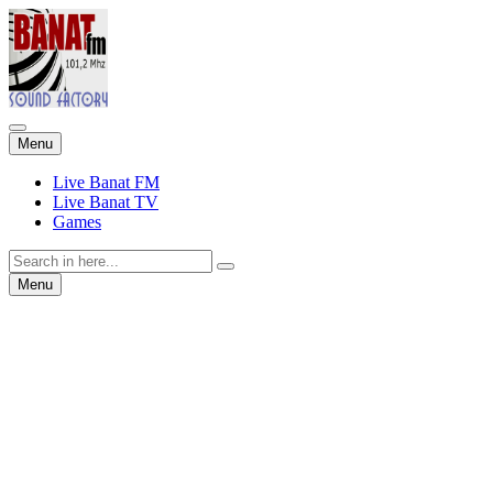
Skip
Menu
to
content
Live Banat FM
Live Banat TV
Games
Search
for:
Skip
Menu
to
content