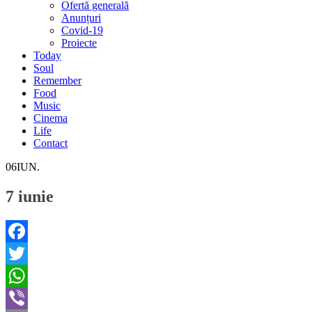
Ofertă generală
Anunțuri
Covid-19
Proiecte
Today
Soul
Remember
Food
Music
Cinema
Life
Contact
06
IUN.
7 iunie
Facebook
Twitter
WhatsApp