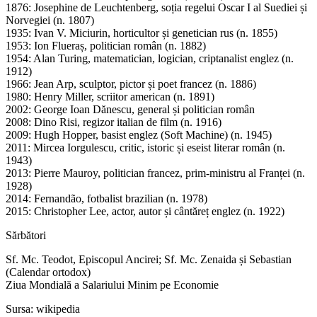
1876: Josephine de Leuchtenberg, soția regelui Oscar I al Suediei și
Norvegiei (n. 1807)
1935: Ivan V. Miciurin, horticultor și genetician rus (n. 1855)
1953: Ion Flueraș, politician român (n. 1882)
1954: Alan Turing, matematician, logician, criptanalist englez (n.
1912)
1966: Jean Arp, sculptor, pictor și poet francez (n. 1886)
1980: Henry Miller, scriitor american (n. 1891)
2002: George Ioan Dănescu, general și politician român
2008: Dino Risi, regizor italian de film (n. 1916)
2009: Hugh Hopper, basist englez (Soft Machine) (n. 1945)
2011: Mircea Iorgulescu, critic, istoric și eseist literar român (n.
1943)
2013: Pierre Mauroy, politician francez, prim-ministru al Franței (n.
1928)
2014: Fernandão, fotbalist brazilian (n. 1978)
2015: Christopher Lee, actor, autor și cântăreț englez (n. 1922)
Sărbători
Sf. Mc. Teodot, Episcopul Ancirei; Sf. Mc. Zenaida și Sebastian
(Calendar ortodox)
Ziua Mondială a Salariului Minim pe Economie
Sursa: wikipedia