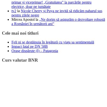
primar și viceprimar! „Gratuitatea” la parcările pentru
electrice, doar pe jumătate
tv2
la
Nicole Cherry și Puya ne invită să ridicăm paharul sus
pentru zilele negre
Mircea Apostol
la
„Ne dorim să asigurăm o dezvoltare robustă
a României în următorii ani”
Cele mai noi titluri
Feli ni se destăinuia în legătură cu viața sa sentimentală
Impact fatal pe DN 58B
Oraşe dispărute (I) – Patagonia
Curs valutar BNR