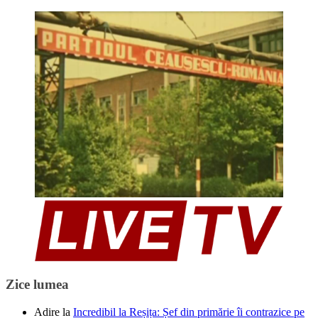
Zice lumea
Adire
la
Incredibil la Reșița: Șef din primărie îi contrazice pe