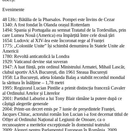
Evenimente
48 î.Hr.: Bătălia de la Pharsalos. Pompei este învins de Cezar
1340: A fost fondat în Olanda orașul Rotterdam
1494: Spania și Portugalia au semnat Tratatul de la Tordesillas, prin
care Lumea Nouă (America) era împărțită între cele două țări
1654: Ludovic al XIV-lea este încoronat rege al Franței
1775: „Coloniile Unite” își schimbă denumirea în Statele Unite ale
Americii
1780: Revoltă anticatolică la Londra
1929: Vaticanul devine stat suveran
1947: A luat ființă, prin ordinul Ministrului Armatei, Mihail Lascăr,
clubul sportiv ASA București, din 1961 Steaua București
1958: La București, atleta Iolanda Balaș a stabilit recordul mondial
la săritura în înălțime – 1,78 metri
1995: Regizorul Lucian Pintilie a primit distincția franceză Cavaler
al Ordinului Artelor și Literelor
2001: Partidul Laburist a lui Tony Blair rămâne la putere după ce
câștigă alegerile generale
2004: Printr-un decret emis pe 7 iunie de președintele Franței,
Jacques Chirac, actorului român Ion Lucian i-a fost decernat titlul de
Ofițer al Ordinului Național al Legiunii de Onoare, ca o
recunoaștere a meritelor excepționale în domeniul teatrului
2009: Alegeri pentru Parlamentul European în România, 2009