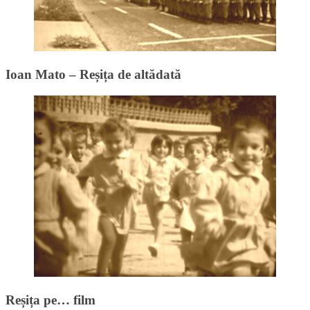
Ioan Mato – Reșița de altădată
Reșița pe… film