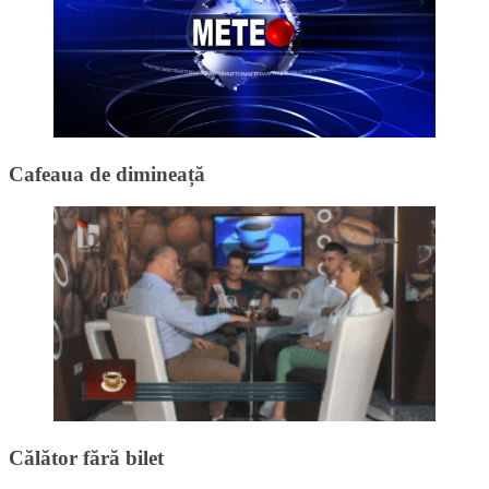
Cafeaua de dimineață
Călător fără bilet