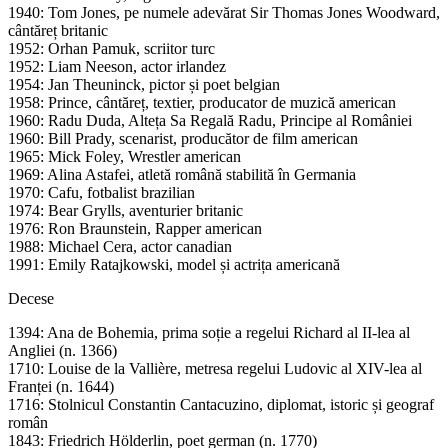
1940: Tom Jones, pe numele adevărat Sir Thomas Jones Woodward,
cântăreț britanic
1952: Orhan Pamuk, scriitor turc
1952: Liam Neeson, actor irlandez
1954: Jan Theuninck, pictor și poet belgian
1958: Prince, cântăreț, textier, producator de muzică american
1960: Radu Duda, Alteța Sa Regală Radu, Principe al României
1960: Bill Prady, scenarist, producător de film american
1965: Mick Foley, Wrestler american
1969: Alina Astafei, atletă română stabilită în Germania
1970: Cafu, fotbalist brazilian
1974: Bear Grylls, aventurier britanic
1976: Ron Braunstein, Rapper american
1988: Michael Cera, actor canadian
1991: Emily Ratajkowski, model și actrița americană
Decese
1394: Ana de Bohemia, prima soție a regelui Richard al II-lea al
Angliei (n. 1366)
1710: Louise de la Vallière, metresa regelui Ludovic al XIV-lea al
Franței (n. 1644)
1716: Stolnicul Constantin Cantacuzino, diplomat, istoric și geograf
român
1843: Friedrich Hölderlin, poet german (n. 1770)