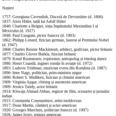
Nașteri
1757: Georgiana Cavendish, Ducesă de Devonshire (d. 1806)
1837: Alois Hitler, tatăl lui Adolf Hitler
1840: Charlotte a Belgiei, soția împăratului Maximilian I al
Mexicului (d. 1927)
1848: Paul Gauguin, pictor francez (d. 1903)
1862: Philipp Lenard, fizician german, laureat al Premiului Nobel
(d. 1947)
1868: Charles Rennie Mackintosh, arhitect, grafician, pictor britanic
1877: Charles Glover Barkla, fizician britanic
1879: Knud Rasmussen, explorator, antropolog și etnolog danez
1886: Henri Coandă, inginer român în aviație (d. 1972)
1893: Ludovic Feldman, muzician evreu din România (d. 1987)
1896: Imre Nagy, politician, prim-ministru ungur
1896: Robert S. Mulliken, fizician și chimist american
1909: Virginia Apgar, chirurg și anestezist american
1909: Jessica Tandy, actor britanic
1914: Khwaja Ahmad Abbas, regizor de film, scenarist și jurnalist
indian
1915: Constantin Constantinov, artist moldovean
1917: Dean Martin, cântăreț și actor american
1920: Georges Marchais, politician francez (d. 1997)
1928: James Ivory, regizor american