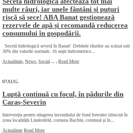
Seceta hidrologică afectează tot mai
multe râuri, iar unele fântâni și puțuri
riscă să sece! ABA Banat gestionează
rezervele de apă și recomandă reducerea
consumului în gospodării.
Secetă hidrologică severă în Banat! Debitele râurilor au scăzut sub
30% din valorile normale. 16 stații hidrometrice...
Actualitate
,
News
,
Social
...
,
Read More
07
AUG.
Luptă continuă cu focul, în pădurile din
Caraș-Severin
Intervenția pentru stingerea incendiului de fond forestier izbucnit în
zona localității Lindenfeld, comuna Buchin, continuă și în...
Actualitate
Read More