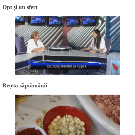
Opt și un sfert
Rețeta săptămânii