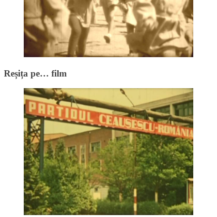
Reșița pe… film