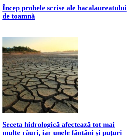
Încep probele scrise ale bacalaureatului
de toamnă
Seceta hidrologică afectează tot mai
multe râuri, iar unele fântâni și puțuri