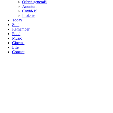
Ofertă generală
Anunțuri
Covid-19
Proiecte
Today
Soul
Remember
Food
Music
Cinema
Life
Contact