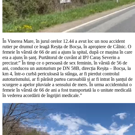
În Vinerea Mare, în jurul orelor 12.44 a avut loc un nou accident
rutier pe drumul ce leagă Reșița de Bocșa, în apropiere de Câlnic. O
femeie în vârstă de 66 de ani a ajuns la spital, după ce mașina în care
era a ajuns în șanț. Purtătorul de cuvânt al IPJ Caraș Severin a
precizat:” În timp ce o persoană de sex feminin, în vârstă de 56 de
ani, conducea un autoturism pe DN 58B, direcția Reșița – Bocșa, la
km 4, într-o curbă periculoasă la stânga, ar fi pierdut controlul
autoturismului, ar fi părăsit partea carosabilă și ar fi intrat în șanțul de
scurgere a apelor pluviale a sensului de mers. În urma accidentului o
femeie în vârstă de 66 de ani a fost transportată la o unitate medicală
în vederea acordării de îngrijiri medicale.”