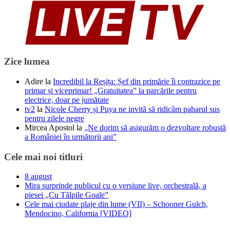
Zice lumea
Adire
la
Incredibil la Reșița: Șef din primărie îi contrazice pe
primar și viceprimar! „Gratuitatea” la parcările pentru
electrice, doar pe jumătate
tv2
la
Nicole Cherry și Puya ne invită să ridicăm paharul sus
pentru zilele negre
Mircea Apostol
la
„Ne dorim să asigurăm o dezvoltare robustă
a României în următorii ani”
Cele mai noi titluri
8 august
Mira surprinde publicul cu o versiune live, orchestrală, a
piesei „Cu Tălpile Goale”
Cele mai ciudate plaje din lume (VII) – Schooner Gulch,
Mendocino, California [VIDEO]