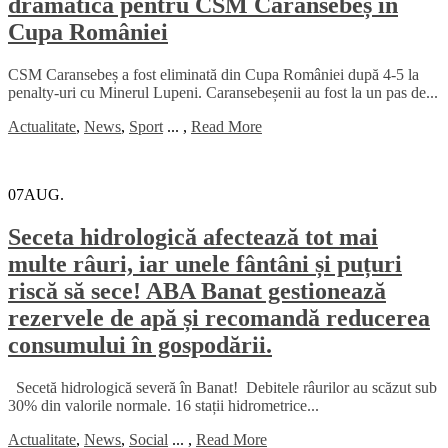
dramatică pentru CSM Caransebeș în
Cupa României
CSM Caransebeș a fost eliminată din Cupa României după 4-5 la
penalty-uri cu Minerul Lupeni. Caransebeșenii au fost la un pas de...
Actualitate
,
News
,
Sport
...
,
Read More
07
AUG.
Seceta hidrologică afectează tot mai
multe râuri, iar unele fântâni și puțuri
riscă să sece! ABA Banat gestionează
rezervele de apă și recomandă reducerea
consumului în gospodării.
Secetă hidrologică severă în Banat! Debitele râurilor au scăzut sub
30% din valorile normale. 16 stații hidrometrice...
Actualitate
,
News
,
Social
...
,
Read More