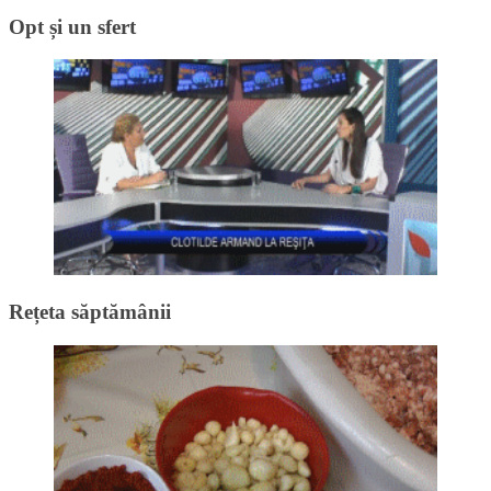
Opt și un sfert
Rețeta săptămânii