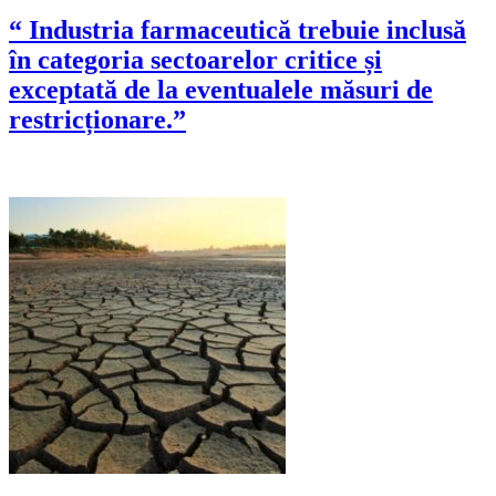
“ Industria farmaceutică trebuie inclusă
în categoria sectoarelor critice și
exceptată de la eventualele măsuri de
restricționare.”