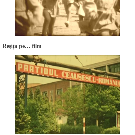
Reșița pe… film