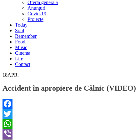
Ofertă generală
Anunțuri
Covid-19
Proiecte
Today
Soul
Remember
Food
Music
Cinema
Life
Contact
18
APR.
Accident în apropiere de Câlnic (VIDEO)
Facebook
Twitter
WhatsApp