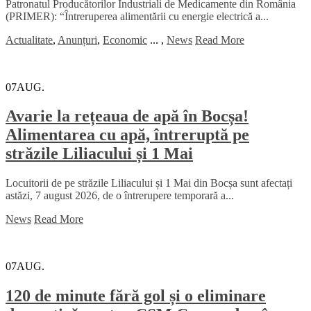
Patronatul Producătorilor Industriali de Medicamente din România
(PRIMER): “Întreruperea alimentării cu energie electrică a...
Actualitate
,
Anunțuri
,
Economic
...
,
News
Read More
07
AUG.
Avarie la rețeaua de apă în Bocșa!
Alimentarea cu apă, întreruptă pe
străzile Liliacului și 1 Mai
Locuitorii de pe străzile Liliacului și 1 Mai din Bocșa sunt afectați
astăzi, 7 august 2026, de o întrerupere temporară a...
News
Read More
07
AUG.
120 de minute fără gol și o eliminare