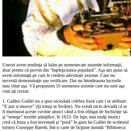
Uneori avem tendinţa să luăm pe nemestecate anumite informaţii,
doar pentru că provin din “înţelepciunea populară”. Aşa am ajuns să
avem informaţii pe care le credem adevărate axiome. Care nu
necesită demonstraţie sau verificare. Dar nu întotdeauna lucrurile
stau chiar aşa. Vă propunem 10 asemenea axiome care nu sunt aşa
cum aţi crezut:
1. Galileo Galilei nu a spus niciodată celebra frază care i se atribuie:
“E pur si muove” (Şi totuşi se învârte). Nu există nicio dovadă că ar
fi murmurat aceste cuvinte atunci când a fost obligat de Inchiziţie să-
şi “renege” teoriile ştiinţifice, în 1633. De fapt, mai mulţi istorici
cred că fraza a fost inventată şi “pusă” în gura lui Galilei de scriitorul
torinez Giuseppe Baretti, într-o carte de ficţiune numită “Biblioteca