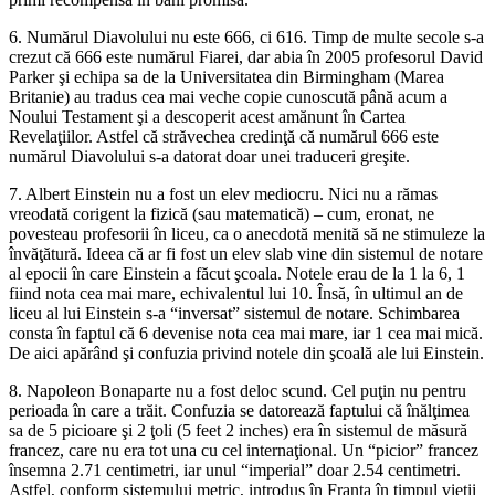
6. Numărul Diavolului nu este 666, ci 616. Timp de multe secole s-a
crezut că 666 este numărul Fiarei, dar abia în 2005 profesorul David
Parker şi echipa sa de la Universitatea din Birmingham (Marea
Britanie) au tradus cea mai veche copie cunoscută până acum a
Noului Testament şi a descoperit acest amănunt în Cartea
Revelaţiilor. Astfel că străvechea credinţă că numărul 666 este
numărul Diavolului s-a datorat doar unei traduceri greşite.
7. Albert Einstein nu a fost un elev mediocru. Nici nu a rămas
vreodată corigent la fizică (sau matematică) – cum, eronat, ne
povesteau profesorii în liceu, ca o anecdotă menită să ne stimuleze la
învăţătură. Ideea că ar fi fost un elev slab vine din sistemul de notare
al epocii în care Einstein a făcut şcoala. Notele erau de la 1 la 6, 1
fiind nota cea mai mare, echivalentul lui 10. Însă, în ultimul an de
liceu al lui Einstein s-a “inversat” sistemul de notare. Schimbarea
consta în faptul că 6 devenise nota cea mai mare, iar 1 cea mai mică.
De aici apărând şi confuzia privind notele din şcoală ale lui Einstein.
8. Napoleon Bonaparte nu a fost deloc scund. Cel puţin nu pentru
perioada în care a trăit. Confuzia se datorează faptului că înălţimea
sa de 5 picioare şi 2 ţoli (5 feet 2 inches) era în sistemul de măsură
francez, care nu era tot una cu cel internaţional. Un “picior” francez
însemna 2.71 centimetri, iar unul “imperial” doar 2.54 centimetri.
Astfel, conform sistemului metric, introdus în Franţa în timpul vieţii