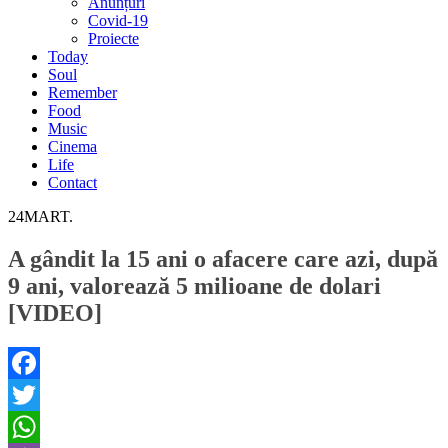
Anunțuri
Covid-19
Proiecte
Today
Soul
Remember
Food
Music
Cinema
Life
Contact
24
MART.
A gândit la 15 ani o afacere care azi, după
9 ani, valorează 5 milioane de dolari
[VIDEO]
Facebook
Twitter