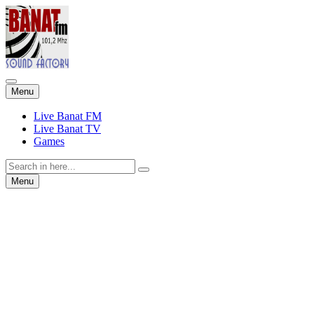
Skip
Menu
to
content
Live Banat FM
Live Banat TV
Games
Search
for:
Skip
Menu
to
content