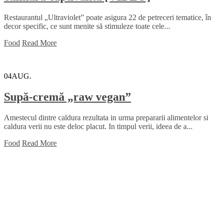
Restaurantul „Ultraviolet” poate asigura 22 de petreceri tematice, în
decor specific, ce sunt menite să stimuleze toate cele...
Food
Read More
04
AUG.
Supă-cremă „raw vegan”
Amestecul dintre caldura rezultata in urma prepararii alimentelor si
caldura verii nu este deloc placut. In timpul verii, ideea de a...
Food
Read More