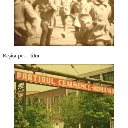
Reșița pe… film