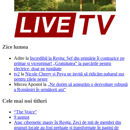
Zice lumea
Adire
la
Incredibil la Reșița: Șef din primărie îi contrazice pe
primar și viceprimar! „Gratuitatea” la parcările pentru
electrice, doar pe jumătate
tv2
la
Nicole Cherry și Puya ne invită să ridicăm paharul sus
pentru zilele negre
Mircea Apostol
la
„Ne dorim să asigurăm o dezvoltare robustă
a României în următorii ani”
Cele mai noi titluri
“The Voice”
9 august
Atac cibernetic masiv în Reșița. Zeci de mii de membri din
grupuri locale au fost preluate și transformate în pagini de