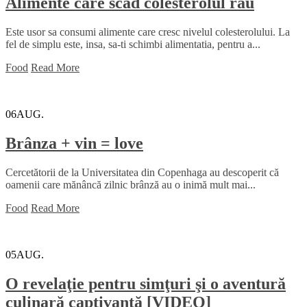
Alimente care scad colesterolul rău
Este usor sa consumi alimente care cresc nivelul colesterolului. La
fel de simplu este, insa, sa-ti schimbi alimentatia, pentru a...
Food
Read More
06
AUG.
Brânza + vin = love
Cercetătorii de la Universitatea din Copenhaga au descoperit că
oamenii care mănâncă zilnic brânză au o inimă mult mai...
Food
Read More
05
AUG.
O revelaţie pentru simţuri şi o aventură
culinară captivantă [VIDEO]