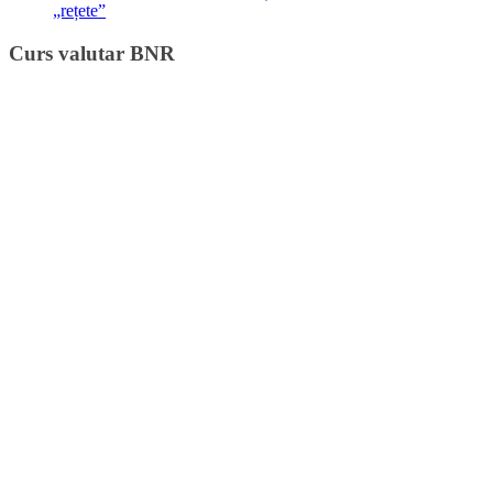
„rețete”
Curs valutar BNR