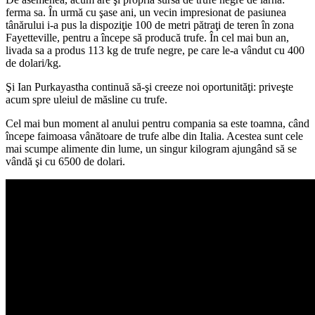
ferma sa. În urmă cu şase ani, un vecin impresionat de pasiunea
tânărului i-a pus la dispoziţie 100 de metri pătraţi de teren în zona
Fayetteville, pentru a începe să producă trufe. În cel mai bun an,
livada sa a produs 113 kg de trufe negre, pe care le-a vândut cu 400
de dolari/kg.
Şi Ian Purkayastha continuă să-şi creeze noi oportunităţi: priveşte
acum spre uleiul de măsline cu trufe.
Cel mai bun moment al anului pentru compania sa este toamna, când
începe faimoasa vânătoare de trufe albe din Italia. Acestea sunt cele
mai scumpe alimente din lume, un singur kilogram ajungând să se
vândă şi cu 6500 de dolari.