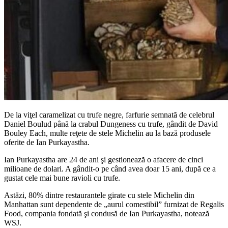
De la viţel caramelizat cu trufe negre, farfurie semnată de celebrul
Daniel Boulud până la crabul Dungeness cu trufe, gândit de David
Bouley Each, multe reţete de stele Michelin au la bază produsele
oferite de Ian Purkayastha.
Ian Purkayastha are 24 de ani şi gestionează o afacere de cinci
milioane de dolari. A gândit-o pe când avea doar 15 ani, după ce a
gustat cele mai bune ravioli cu trufe.
Astăzi, 80% dintre restaurantele girate cu stele Michelin din
Manhattan sunt dependente de „aurul comestibil” furnizat de Regalis
Food, compania fondată şi condusă de Ian Purkayastha, notează
WSJ.