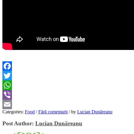
Facebook
Twitter
WhatsApp
Viber
Categories:
Food
/
Fără comentarii
/
by
Lucian Dunăreanu
Email
Post Author:
Lucian Dunăreanu