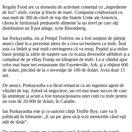
Regalis Food are ca domeniu de activitate comerţul cu „ingrediente
de lux”: trufe, caviar şi fructe de mare. Compania colaborează cu
mai mult de 300 de chefi de top din Statele Unite ale Americii,
cărora le furnizează preţioasele alimente la un nivel pe care alţi
distribuitori nu îl pot atinge, scrie Bloomberg.
Ian Purkayastha, zis şi Prinţul Trufelor, nu a fost susţinut de părinţi
atunci când le-a prezentat ideea de a crea un business cu trufe. Însă
asta i-a întărit şi mai mult convingerea că va reuşi. Puştiul şi-a strâns
banii primiţi la zilele de naştere sau cu ocazia diverselor sărbători şi a
cumpărat de pe eBay Franţa un kilogram de trufe. Le-a vândut apoi
celor mai bune trei restaurante din Fayetteville, Ark, şi a obţinut 600
de dolari, plecând de la o investiţie de 100 de dolari. Avea doar 15
ani.
De atunci, Purkayastha s-a făcut remarcat ca un ingenios agent de
vânzări de top. Adoră să negocieze, iar cel mai mare succes de care
îşi aminteşte şi acum a fost tranzacţionarea unei cutii cu trufe pentru
un ceas de 20.000 de dolari, în Caraibe.
Ian Purkayastha este şi co-autorul cărţii Truffle Boy, care va fi
publicată în februarie: „E un pic greu să-ţi scrii memoriile când eşti
atât de tânăr”.
De asemenea, acum are şi propria sursă de trufe negre de iarnă: