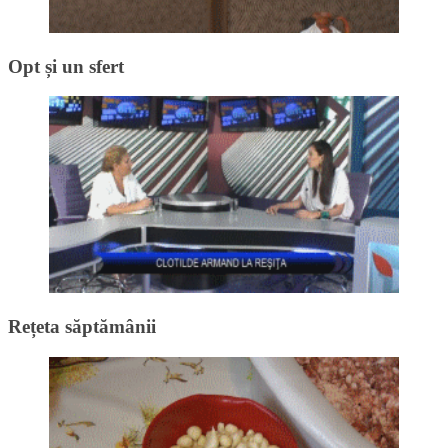
Opt și un sfert
Rețeta săptămânii