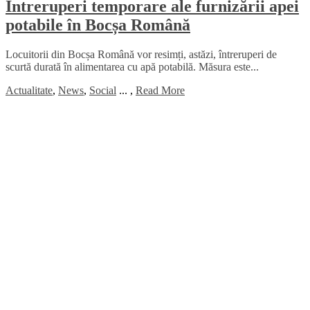
Întreruperi temporare ale furnizării apei
potabile în Bocșa Română
Locuitorii din Bocșa Română vor resimți, astăzi, întreruperi de
scurtă durată în alimentarea cu apă potabilă. Măsura este...
Actualitate
,
News
,
Social
...
,
Read More