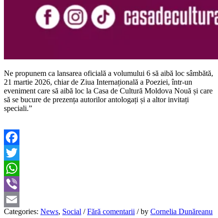
Ne propunem ca lansarea oficială a volumului 6 să aibă loc sâmbătă,
21 martie 2026, chiar de Ziua Internațională a Poeziei, într-un
eveniment care să aibă loc la Casa de Cultură Moldova Nouă și care
să se bucure de prezența autorilor antologați și a altor invitați
speciali.”
Facebook
Twitter
WhatsApp
Viber
Categories:
News
,
Social
/
Fără comentarii
/
by
Cornelia Dunăreanu
Email