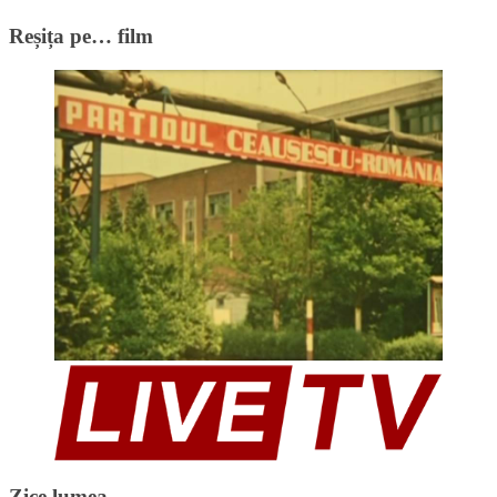
Reșița pe… film
Zice lumea