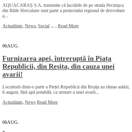
AQUACARAȘ S.A. transmite că lucrările de pe strada Pecinișca
din Băile Herculane sunt parte a proiectului regional de dezvoltare
a...
Actualitate
,
News
,
Social
...
,
Read More
06
AUG.
Furnizarea apei, întreruptă în Piața
Republicii, din Reșița, din cauza unei
avarii!
Locuitorii dintr-o parte a Pieței Republicii din Reșița au rămas astăzi,
6 august, fără apă potabilă, ca urmare a unei avarii...
Actualitate
,
News
Read More
06
AUG.