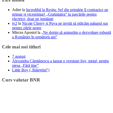
Adire
la
Incredibil la Reșița: Șef din primărie îi contrazice pe
primar și viceprimar! „Gratuitatea” la parcările pentru
electrice, doar pe jumătate
tv2
la
Nicole Cherry și Puya ne invită să ridicăm paharul sus
pentru zilele negre
Mircea Apostol
la
„Ne dorim să asigurăm o dezvoltare robustă
a României în următorii ani”
Cele mai noi titluri
7 august
Alexandra Căpitănescu a lansat o versiune live, metal, pentru
piesa „Fără tine”
Little Boy („Băiețelul”)
Curs valutar BNR