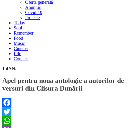
Ofertă generală
Anunțuri
Covid-19
Proiecte
Today
Soul
Remember
Food
Music
Cinema
Life
Contact
15
IAN.
Apel pentru noua antologie a autorilor de
versuri din Clisura Dunării
Facebook
Twitter