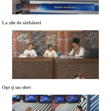
La zile de sărbători
Opt și un sfert