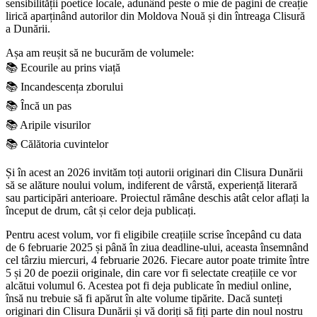
sensibilității poetice locale, adunând peste o mie de pagini de creație
lirică aparținând autorilor din Moldova Nouă și din întreaga Clisură
a Dunării.
Așa am reușit să ne bucurăm de volumele:
📚 Ecourile au prins viață
📚 Incandescența zborului
📚 Încă un pas
📚 Aripile visurilor
📚 Călătoria cuvintelor
Și în acest an 2026 invităm toți autorii originari din Clisura Dunării
să se alăture noului volum, indiferent de vârstă, experiență literară
sau participări anterioare. Proiectul rămâne deschis atât celor aflați la
început de drum, cât și celor deja publicați.
Pentru acest volum, vor fi eligibile creațiile scrise începând cu data
de 6 februarie 2025 și până în ziua deadline-ului, aceasta însemnând
cel târziu miercuri, 4 februarie 2026. Fiecare autor poate trimite între
5 și 20 de poezii originale, din care vor fi selectate creațiile ce vor
alcătui volumul 6. Acestea pot fi deja publicate în mediul online,
însă nu trebuie să fi apărut în alte volume tipărite. Dacă sunteți
originari din Clisura Dunării și vă doriți să fiți parte din noul nostru