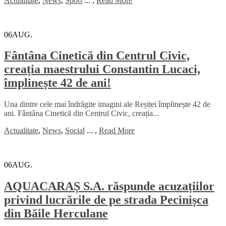
Actualitate
,
News
,
Sport
...
,
Read More
06
AUG.
Fântâna Cinetică din Centrul Civic,
creația maestrului Constantin Lucaci,
împlinește 42 de ani!
Una dintre cele mai îndrăgite imagini ale Reșiței împlinește 42 de
ani. Fântâna Cinetică din Centrul Civic, creația...
Actualitate
,
News
,
Social
...
,
Read More
06
AUG.
AQUACARAȘ S.A. răspunde acuzațiilor
privind lucrările de pe strada Pecinișca
din Băile Herculane