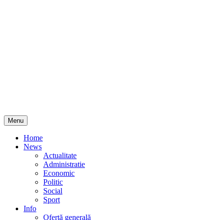
Skip
Menu
to
content
Home
News
Actualitate
Administratie
Economic
Politic
Social
Sport
Info
Ofertă generală