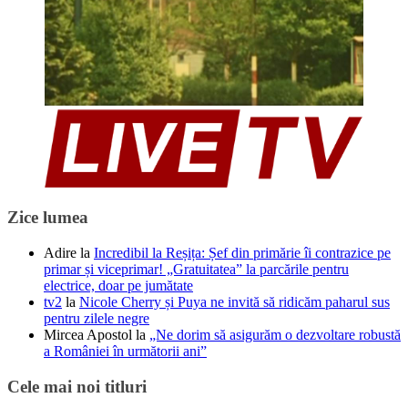
Zice lumea
Adire
la
Incredibil la Reșița: Șef din primărie îi contrazice pe
primar și viceprimar! „Gratuitatea” la parcările pentru
electrice, doar pe jumătate
tv2
la
Nicole Cherry și Puya ne invită să ridicăm paharul sus
pentru zilele negre
Mircea Apostol
la
„Ne dorim să asigurăm o dezvoltare robustă
a României în următorii ani”
Cele mai noi titluri