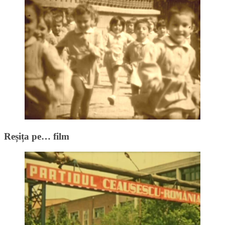
Reșița pe… film