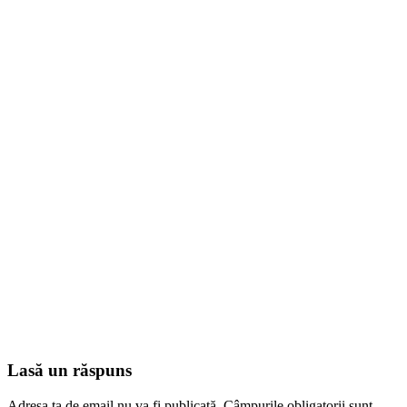
Lasă un răspuns
Adresa ta de email nu va fi publicată.
Câmpurile obligatorii sunt