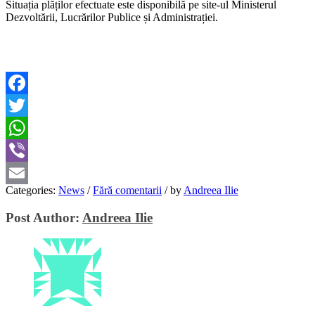
Situația plăților efectuate este disponibilă pe site-ul Ministerul
Dezvoltării, Lucrărilor Publice și Administrației.
Facebook
Twitter
WhatsApp
Viber
Categories:
News
/
Fără comentarii
/
by
Andreea Ilie
Email
Post Author:
Andreea Ilie