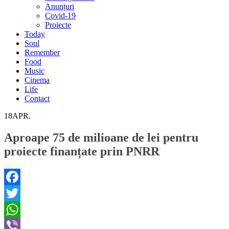
Anunțuri
Covid-19
Proiecte
Today
Soul
Remember
Food
Music
Cinema
Life
Contact
18
APR.
Aproape 75 de milioane de lei pentru
proiecte finanțate prin PNRR
Facebook
Twitter
WhatsApp