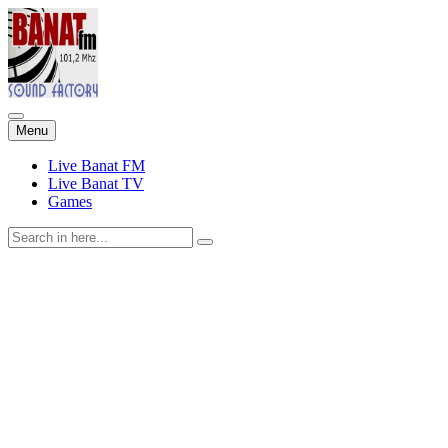
Skip
Menu
to
content
Live Banat FM
Live Banat TV
Games
Search
for: