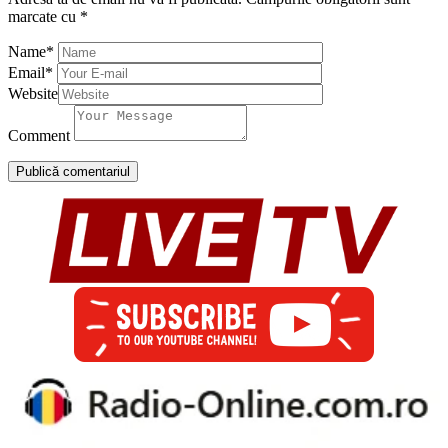
marcate cu
*
Name
*
Email
*
Website
Comment