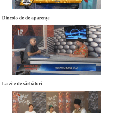
Dincolo de de aparențe
La zile de sărbători