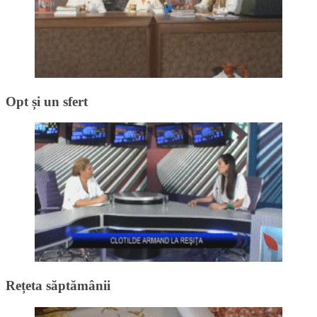
Opt și un sfert
Rețeta săptămânii