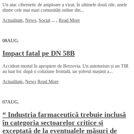
Un atac cibernetic de amploare a vizat, în ultimele două zile, unele
dintre cele mai mari comunități online din...
Actualitate
,
News
,
Social
...
,
Read More
08
AUG.
Impact fatal pe DN 58B
Accident mortal în apropiere de Berzovia. Un autoturism și un TIR
au luat foc după o coliziune frontală, iar șoferul mașinii a...
Actualitate
,
News
Read More
07
AUG.
“ Industria farmaceutică trebuie inclusă
în categoria sectoarelor critice și
exceptată de la eventualele măsuri de