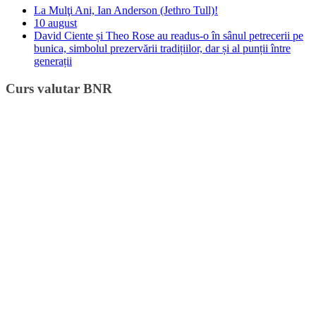
La Mulţi Ani, Ian Anderson (Jethro Tull)!
10 august
David Ciente și Theo Rose au readus-o în sânul petrecerii pe
bunica, simbolul prezervării tradițiilor, dar și al punții între
generații
Curs valutar BNR