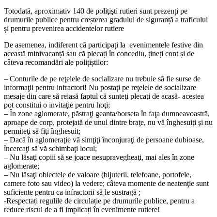
Totodată, aproximativ 140 de poliţişti rutieri sunt prezenți pe
drumurile publice pentru creșterea gradului de siguranță a traficului
și pentru prevenirea accidentelor rutiere
De asemenea, indiferent că participați la evenimentele festive din
această minivacanță sau că plecați în concediu, țineți cont și de
câteva recomandări ale polițiștilor:
– Conturile de pe reţelele de socializare nu trebuie să fie surse de
informaţii pentru infractori! Nu postaţi pe reţelele de socializare
mesaje din care să reiasă faptul că sunteţi plecaţi de acasă- acestea
pot constitui o invitaţie pentru hoţi;
– În zone aglomerate, păstraţi geanta/borseta în faţa dumneavoastră,
aproape de corp, protejată de unul dintre braţe, nu vă înghesuiţi şi nu
permiteţi să fiţi înghesuit;
– Dacă în aglomeraţie vă simţiţi înconjuraţi de persoane dubioase,
încercaţi să vă schimbaţi locul;
– Nu lăsaţi copiii să se joace nesupravegheaţi, mai ales în zone
aglomerate;
– Nu lăsaţi obiectele de valoare (bijuterii, telefoane, portofele,
camere foto sau video) la vedere; câteva momente de neatenţie sunt
suficiente pentru ca infractorii să le sustragă ;
-Respectați regulile de circulație pe drumurile publice, pentru a
reduce riscul de a fi implicați în evenimente rutiere!