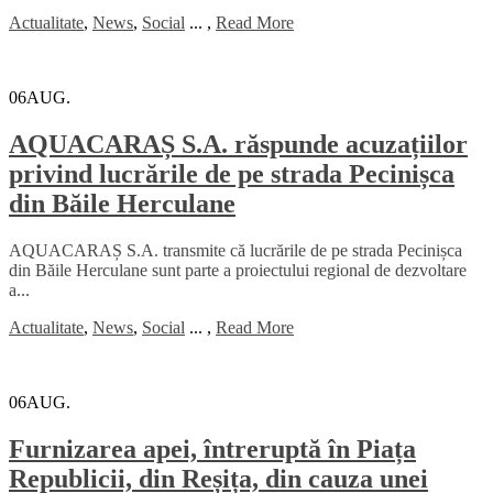
Actualitate
,
News
,
Social
...
,
Read More
06
AUG.
AQUACARAȘ S.A. răspunde acuzațiilor
privind lucrările de pe strada Pecinișca
din Băile Herculane
AQUACARAȘ S.A. transmite că lucrările de pe strada Pecinișca
din Băile Herculane sunt parte a proiectului regional de dezvoltare
a...
Actualitate
,
News
,
Social
...
,
Read More
06
AUG.
Furnizarea apei, întreruptă în Piața
Republicii, din Reșița, din cauza unei