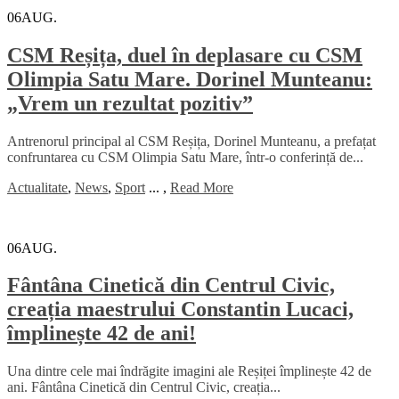
06
AUG.
CSM Reșița, duel în deplasare cu CSM
Olimpia Satu Mare. Dorinel Munteanu:
„Vrem un rezultat pozitiv”
Antrenorul principal al CSM Reșița, Dorinel Munteanu, a prefațat
confruntarea cu CSM Olimpia Satu Mare, într-o conferință de...
Actualitate
,
News
,
Sport
...
,
Read More
06
AUG.
Fântâna Cinetică din Centrul Civic,
creația maestrului Constantin Lucaci,
împlinește 42 de ani!
Una dintre cele mai îndrăgite imagini ale Reșiței împlinește 42 de
ani. Fântâna Cinetică din Centrul Civic, creația...