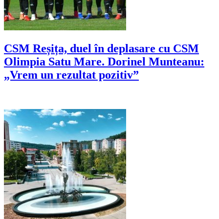
CSM Reșița, duel în deplasare cu CSM
Olimpia Satu Mare. Dorinel Munteanu:
„Vrem un rezultat pozitiv”