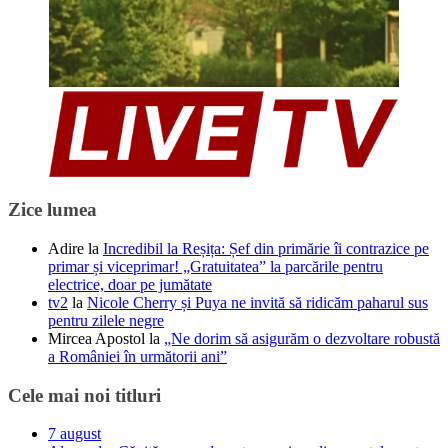
Zice lumea
Adire
la
Incredibil la Reșița: Șef din primărie îi contrazice pe
primar și viceprimar! „Gratuitatea” la parcările pentru
electrice, doar pe jumătate
tv2
la
Nicole Cherry și Puya ne invită să ridicăm paharul sus
pentru zilele negre
Mircea Apostol
la
„Ne dorim să asigurăm o dezvoltare robustă
a României în următorii ani”
Cele mai noi titluri
7 august