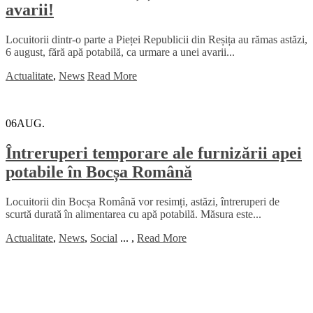
avarii!
Locuitorii dintr-o parte a Pieței Republicii din Reșița au rămas astăzi,
6 august, fără apă potabilă, ca urmare a unei avarii...
Actualitate
,
News
Read More
06
AUG.
Întreruperi temporare ale furnizării apei
potabile în Bocșa Română
Locuitorii din Bocșa Română vor resimți, astăzi, întreruperi de
scurtă durată în alimentarea cu apă potabilă. Măsura este...
Actualitate
,
News
,
Social
...
,
Read More