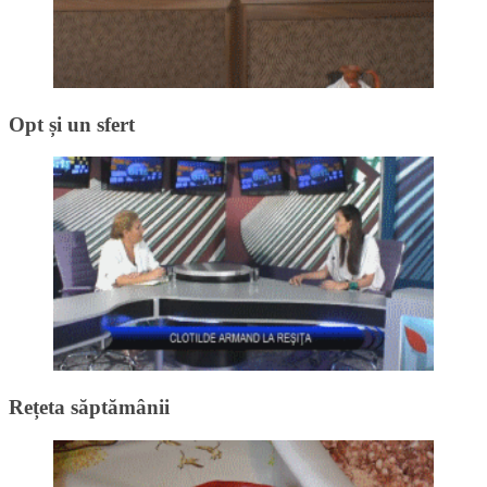
Opt și un sfert
Rețeta săptămânii