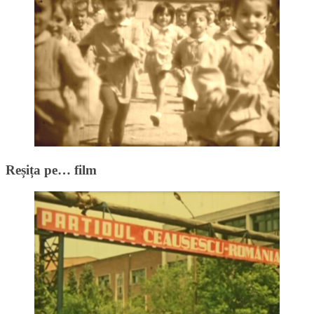
Reșița pe… film