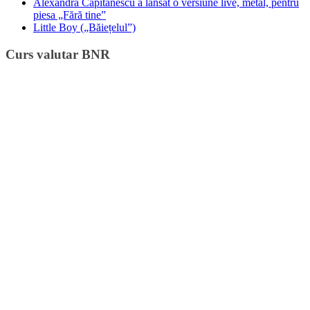
Alexandra Căpitănescu a lansat o versiune live, metal, pentru
piesa „Fără tine”
Little Boy („Băiețelul”)
Curs valutar BNR