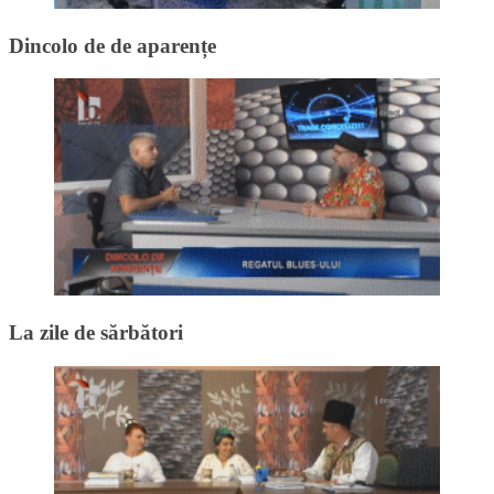
Dincolo de de aparențe
La zile de sărbători