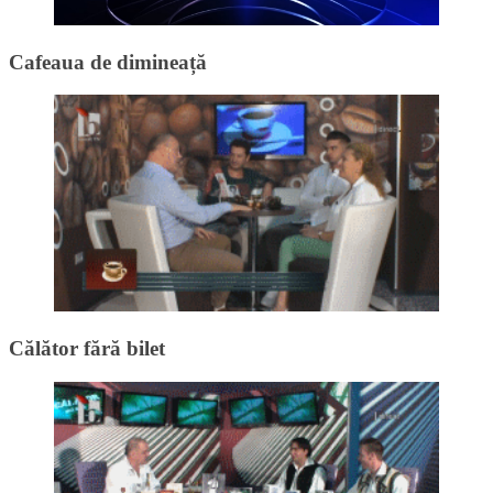
Cafeaua de dimineață
Călător fără bilet