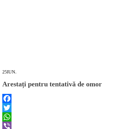
25
IUN.
Arestați pentru tentativă de omor
Facebook
Twitter
WhatsApp