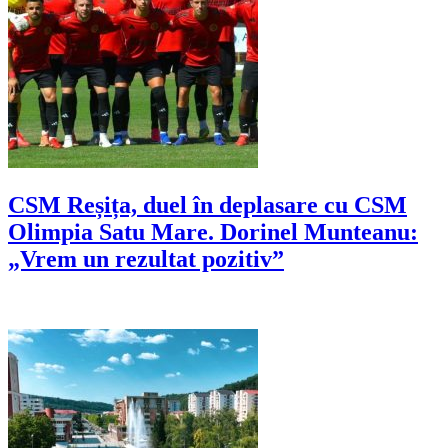
CSM Reșița, duel în deplasare cu CSM
Olimpia Satu Mare. Dorinel Munteanu:
„Vrem un rezultat pozitiv”