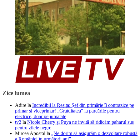
Zice lumea
Adire
la
Incredibil la Reșița: Șef din primărie îi contrazice pe
primar și viceprimar! „Gratuitatea” la parcările pentru
electrice, doar pe jumătate
tv2
la
Nicole Cherry și Puya ne invită să ridicăm paharul sus
pentru zilele negre
Mircea Apostol
la
„Ne dorim să asigurăm o dezvoltare robustă
a României în următorii ani”