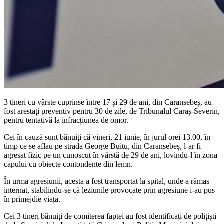
3 tineri cu vârste cuprinse între 17 și 29 de ani, din Caransebeș, au
fost arestați preventiv pentru 30 de zile, de Tribunalul Caraș-Severin,
pentru tentativă la infracțiunea de omor.
Cei în cauză sunt bănuiți că vineri, 21 iunie, în jurul orei 13.00, în
timp ce se aflau pe strada George Buitu, din Caransebeș, l-ar fi
agresat fizic pe un cunoscut în vârstă de 29 de ani, lovindu-l în zona
capului cu obiecte contondente din lemn.
În urma agresiunii, acesta a fost transportat la spital, unde a rămas
internat, stabilindu-se că leziunile provocate prin agresiune i-au pus
în primejdie viața.
Cei 3 tineri bănuiți de comiterea faptei au fost identificați de polițiști