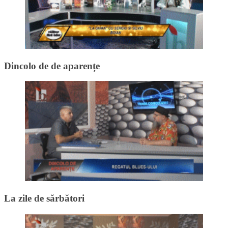
Dincolo de de aparențe
La zile de sărbători