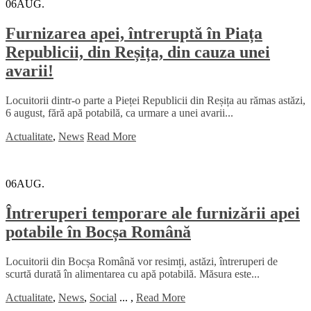
06
AUG.
Furnizarea apei, întreruptă în Piața
Republicii, din Reșița, din cauza unei
avarii!
Locuitorii dintr-o parte a Pieței Republicii din Reșița au rămas astăzi,
6 august, fără apă potabilă, ca urmare a unei avarii...
Actualitate
,
News
Read More
06
AUG.
Întreruperi temporare ale furnizării apei
potabile în Bocșa Română
Locuitorii din Bocșa Română vor resimți, astăzi, întreruperi de
scurtă durată în alimentarea cu apă potabilă. Măsura este...
Actualitate
,
News
,
Social
...
,
Read More