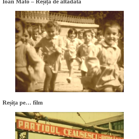
Ioan Mato – Reșița de altădată
Reșița pe… film