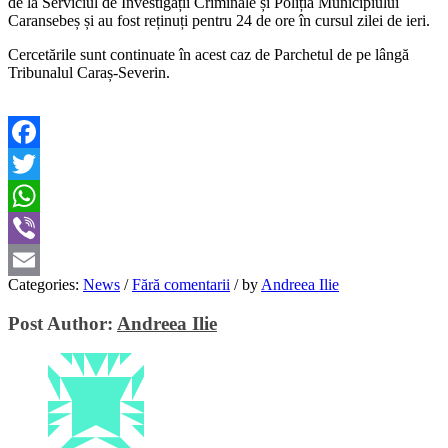
de la Serviciul de Investigații Criminale și Poliția Municipiului
Caransebeș și au fost reținuți pentru 24 de ore în cursul zilei de ieri.
Cercetările sunt continuate în acest caz de Parchetul de pe lângă
Tribunalul Caraș-Severin.
Facebook
Twitter
WhatsApp
Viber
Categories:
News
/
Fără comentarii
/
by
Andreea Ilie
Email
Post Author:
Andreea Ilie