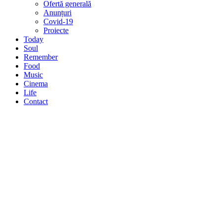
Ofertă generală
Anunțuri
Covid-19
Proiecte
Today
Soul
Remember
Food
Music
Cinema
Life
Contact