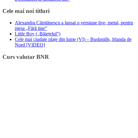
Cele mai noi titluri
Alexandra Căpitănescu a lansat o versiune live, metal, pentru
piesa „Fără tine”
Little Boy („Băiețelul”)
Cele mai ciudate plaje din lume (VI) – Bushmills, Irlanda de
Nord [VIDEO]
Curs valutar BNR