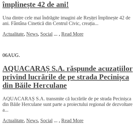
împlinește 42 de ani!
Una dintre cele mai îndrăgite imagini ale Reșiței împlinește 42 de
ani. Fântâna Cinetică din Centrul Civic, creația...
Actualitate
,
News
,
Social
...
,
Read More
06
AUG.
AQUACARAȘ S.A. răspunde acuzațiilor
privind lucrările de pe strada Pecinișca
din Băile Herculane
AQUACARAȘ S.A. transmite că lucrările de pe strada Pecinișca
din Băile Herculane sunt parte a proiectului regional de dezvoltare
a...
Actualitate
,
News
,
Social
...
,
Read More