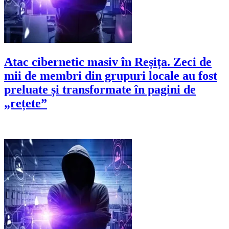
Atac cibernetic masiv în Reșița. Zeci de
mii de membri din grupuri locale au fost
preluate și transformate în pagini de
„rețete”