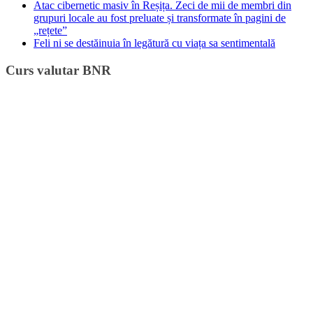
Atac cibernetic masiv în Reșița. Zeci de mii de membri din
grupuri locale au fost preluate și transformate în pagini de
„rețete”
Feli ni se destăinuia în legătură cu viața sa sentimentală
Curs valutar BNR