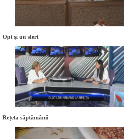
Opt și un sfert
Rețeta săptămânii