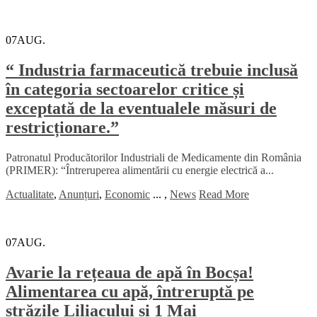
07
AUG.
“ Industria farmaceutică trebuie inclusă
în categoria sectoarelor critice și
exceptată de la eventualele măsuri de
restricționare.”
Patronatul Producătorilor Industriali de Medicamente din România
(PRIMER): “Întreruperea alimentării cu energie electrică a...
Actualitate
,
Anunțuri
,
Economic
...
,
News
Read More
07
AUG.
Avarie la rețeaua de apă în Bocșa!
Alimentarea cu apă, întreruptă pe
străzile Liliacului și 1 Mai