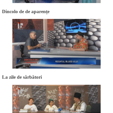
Dincolo de de aparențe
La zile de sărbători