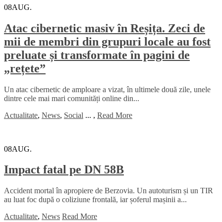
08
AUG.
Atac cibernetic masiv în Reșița. Zeci de
mii de membri din grupuri locale au fost
preluate și transformate în pagini de
„rețete”
Un atac cibernetic de amploare a vizat, în ultimele două zile, unele
dintre cele mai mari comunități online din...
Actualitate
,
News
,
Social
...
,
Read More
08
AUG.
Impact fatal pe DN 58B
Accident mortal în apropiere de Berzovia. Un autoturism și un TIR
au luat foc după o coliziune frontală, iar șoferul mașinii a...
Actualitate
,
News
Read More