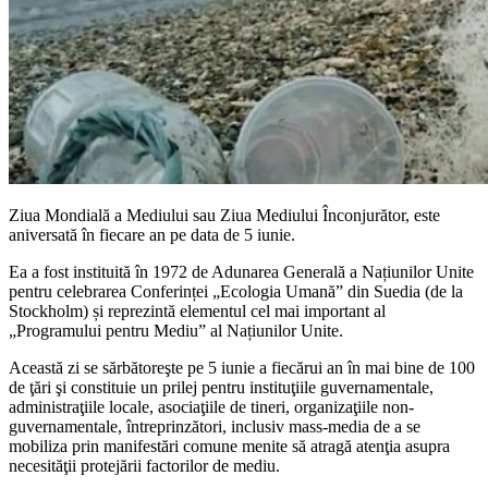
Ziua Mondială a Mediului sau Ziua Mediului Înconjurător, este
aniversată în fiecare an pe data de 5 iunie.
Ea a fost instituită în 1972 de Adunarea Generală a Națiunilor Unite
pentru celebrarea Conferinței „Ecologia Umană” din Suedia (de la
Stockholm) și reprezintă elementul cel mai important al
„Programului pentru Mediu” al Națiunilor Unite.
Această zi se sărbătoreşte pe 5 iunie a fiecărui an în mai bine de 100
de ţări şi constituie un prilej pentru instituţiile guvernamentale,
administraţiile locale, asociaţiile de tineri, organizaţiile non-
guvernamentale, întreprinzători, inclusiv mass-media de a se
mobiliza prin manifestări comune menite să atragă atenţia asupra
necesităţii protejării factorilor de mediu.