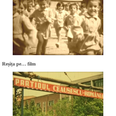
Reșița pe… film