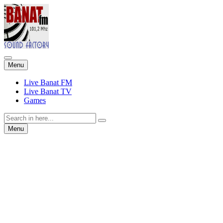
Skip
Menu
to
content
Live Banat FM
Live Banat TV
Games
Search
for:
Skip
Menu
to
content