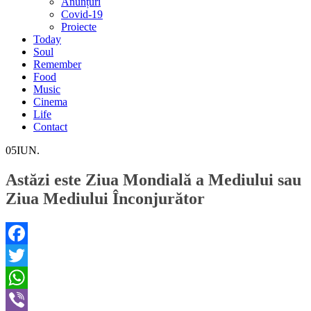
Anunțuri
Covid-19
Proiecte
Today
Soul
Remember
Food
Music
Cinema
Life
Contact
05
IUN.
Astăzi este Ziua Mondială a Mediului sau
Ziua Mediului Înconjurător
Facebook
Twitter
WhatsApp