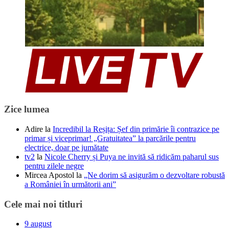
Zice lumea
Adire
la
Incredibil la Reșița: Șef din primărie îi contrazice pe
primar și viceprimar! „Gratuitatea” la parcările pentru
electrice, doar pe jumătate
tv2
la
Nicole Cherry și Puya ne invită să ridicăm paharul sus
pentru zilele negre
Mircea Apostol
la
„Ne dorim să asigurăm o dezvoltare robustă
a României în următorii ani”
Cele mai noi titluri
9 august