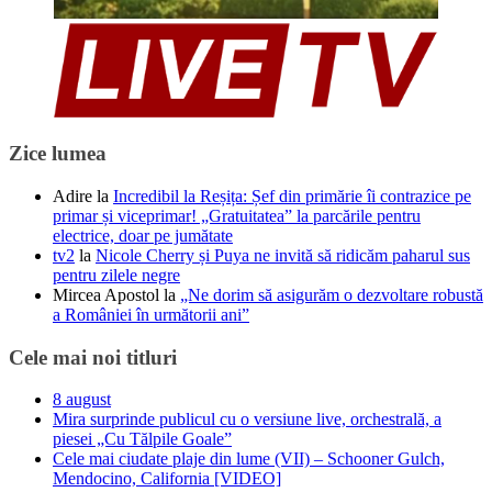
Zice lumea
Adire
la
Incredibil la Reșița: Șef din primărie îi contrazice pe
primar și viceprimar! „Gratuitatea” la parcările pentru
electrice, doar pe jumătate
tv2
la
Nicole Cherry și Puya ne invită să ridicăm paharul sus
pentru zilele negre
Mircea Apostol
la
„Ne dorim să asigurăm o dezvoltare robustă
a României în următorii ani”
Cele mai noi titluri
8 august
Mira surprinde publicul cu o versiune live, orchestrală, a
piesei „Cu Tălpile Goale”
Cele mai ciudate plaje din lume (VII) – Schooner Gulch,
Mendocino, California [VIDEO]