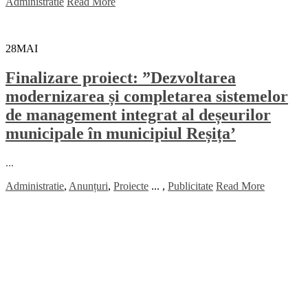
Administratie
Read More
28
MAI
Finalizare proiect: ”Dezvoltarea
modernizarea și completarea sistemelor
de management integrat al deșeurilor
municipale în municipiul Reșița’
...
Administratie
,
Anunțuri
,
Proiecte
...
,
Publicitate
Read More