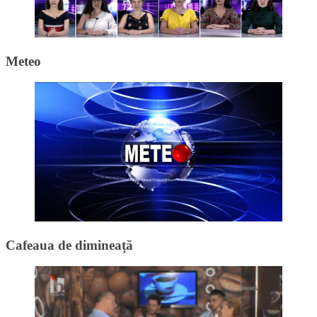
Meteo
Cafeaua de dimineață