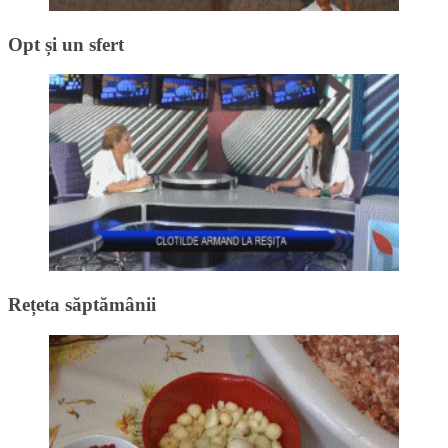
Opt și un sfert
Rețeta săptămânii