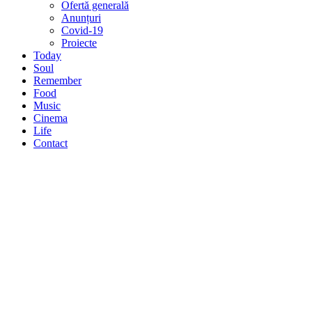
Ofertă generală
Anunțuri
Covid-19
Proiecte
Today
Soul
Remember
Food
Music
Cinema
Life
Contact