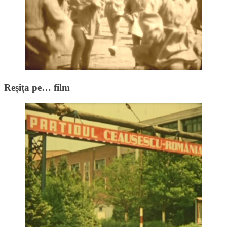
Reșița pe… film