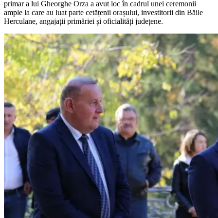
primar a lui Gheorghe Orza a avut loc în cadrul unei ceremonii
ample la care au luat parte cetățenii orașului, investitorii din Băile
Herculane, angajații primăriei și oficialități județene.