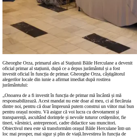
Gheorghe Orza, primarul ales al Stațiunii Băile Herculane a devenit
oficial primar al stațiunii, după ce a depus jurământul și a fost
investit oficial în funcția de primar. Gheorghe Orza, câștigătorul
alegerilor locale din iunie a afirmat imediat după rostirea
jurământului:
„Onoarea de a fi investit în funcția de primar mă încântă și mă
responsabilizează. Acest mandat nu este doar al meu, ci al fiecăruia
dintre noi, pentru că doar împreună putem construi un viitor mai bun
pentru orașul nostru. Vă asigur că voi lucra cu devotament și
transparență, ascultând dorințele și nevoile tuturor cetățenilor, fie
tineri, vârstnici, antreprenori, cadre didactice sau muncitori.
Obiectivul meu este să transformăm orașul Băile Herculane într-un
loc mai prosper, mai sigur și plin de viață.Investirea în funcția de