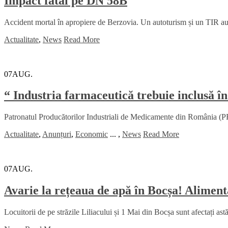
Impact fatal pe DN 58B
Accident mortal în apropiere de Berzovia. Un autoturism și un TIR au lu
Actualitate
,
News
Read More
07
AUG.
“ Industria farmaceutică trebuie inclusă în
Patronatul Producătorilor Industriali de Medicamente din România (PRI
Actualitate
,
Anunțuri
,
Economic
...
,
News
Read More
07
AUG.
Avarie la rețeaua de apă în Bocșa! Alimenta
Locuitorii de pe străzile Liliacului și 1 Mai din Bocșa sunt afectați ast