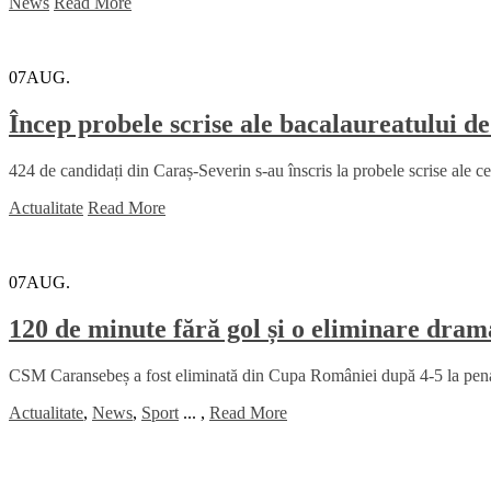
News
Read More
07
AUG.
Încep probele scrise ale bacalaureatului d
424 de candidați din Caraș-Severin s-au înscris la probele scrise ale c
Actualitate
Read More
07
AUG.
120 de minute fără gol și o eliminare dr
CSM Caransebeș a fost eliminată din Cupa României după 4-5 la penalt
Actualitate
,
News
,
Sport
...
,
Read More