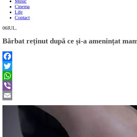
Music
Cinema
Life
Contact
06
IUL.
Bărbat reținut după ce și-a amenințat mama 
Facebook
Twitter
WhatsApp
Viber
Email