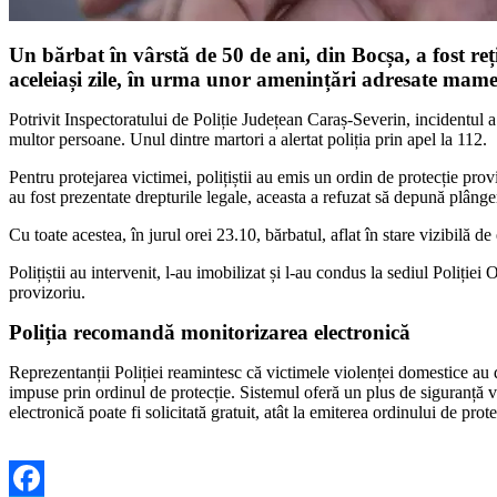
Un bărbat în vârstă de 50 de ani, din Bocșa, a fost reț
aceleiași zile, în urma unor amenințări adresate mamei
Potrivit Inspectoratului de Poliție Județean Caraș-Severin, incidentul a 
multor persoane. Unul dintre martori a alertat poliția prin apel la 112.
Pentru protejarea victimei, polițiștii au emis un ordin de protecție prov
au fost prezentate drepturile legale, aceasta a refuzat să depună plânge
Cu toate acestea, în jurul orei 23.10, bărbatul, aflat în stare vizibilă d
Polițiștii au intervenit, l-au imobilizat și l-au condus la sediul Poliți
provizoriu.
Poliția recomandă monitorizarea electronică
Reprezentanții Poliției reamintesc că victimele violenței domestice au d
impuse prin ordinul de protecție. Sistemul oferă un plus de siguranță vi
electronică poate fi solicitată gratuit, atât la emiterea ordinului de protec