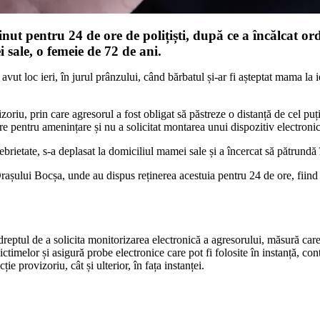
inut pentru 24 de ore de polițiști, după ce a încălcat or
 sale, o femeie de 72 de ani.
avut loc ieri, în jurul prânzului, când bărbatul și-ar fi așteptat mama la 
izoriu, prin care agresorul a fost obligat să păstreze o distanță de cel pu
re pentru amenințare și nu a solicitat montarea unui dispozitiv electroni
e ebrietate, s-a deplasat la domiciliul mamei sale și a încercat să pătrund
ei Orașului Bocșa, unde au dispus reținerea acestuia pentru 24 de ore, fiin
reptul de a solicita monitorizarea electronică a agresorului, măsură care p
ctimelor și asigură probe electronice care pot fi folosite în instanță, co
ție provizoriu, cât și ulterior, în fața instanței.