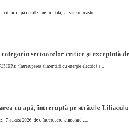
at foc după o coliziune frontală, iar șoferul mașinii a...
 categoria sectoarelor critice și exceptată d
MER): “Întreruperea alimentării cu energie electrică a...
rea cu apă, întreruptă pe străzile Liliaculu
ăzi, 7 august 2026, de o întrerupere temporară a...