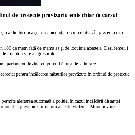
dinul de protecție provizoriu emis chiar în cursul
ieșirea din biserică și ar fi amenințat-o cu moartea, în prezența mai
țin 100 de metri față de mama sa și de locuința acesteia. Deși femeii i-
c de monitorizare a agresorului.
ă în apartament, lovind cu pumnii în ușa de la intrare.
d cercetat pentru încălcarea măsurilor prevăzute în ordinul de protecție
ermite alertarea automată a poliției în cazul încălcării distanței
ntribuind la prevenirea unor noi acte de violență. Monitorizarea