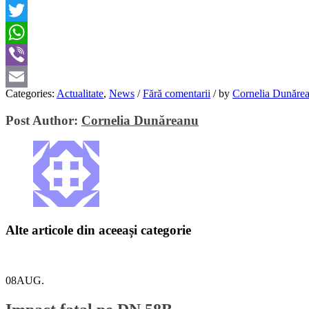
Facebook
Twitter
WhatsApp
Viber
Categories:
Actualitate
,
News
/
Fără comentarii
/
by
Cornelia Dunăre
Email
Post Author:
Cornelia Dunăreanu
Alte articole din aceeași categorie
08
AUG.