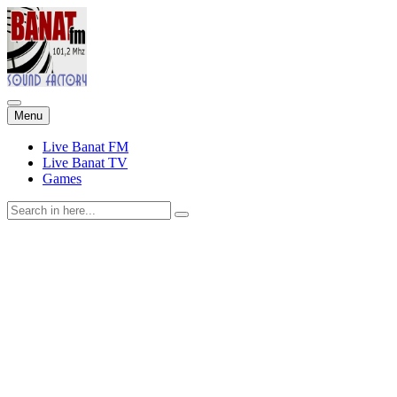
Skip
Menu
to
content
Live Banat FM
Live Banat TV
Games
Search
for: