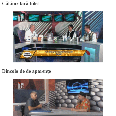
Călător fără bilet
Dincolo de de aparențe