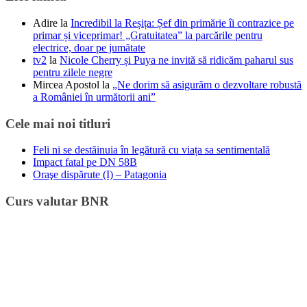
Adire
la
Incredibil la Reșița: Șef din primărie îi contrazice pe
primar și viceprimar! „Gratuitatea” la parcările pentru
electrice, doar pe jumătate
tv2
la
Nicole Cherry și Puya ne invită să ridicăm paharul sus
pentru zilele negre
Mircea Apostol
la
„Ne dorim să asigurăm o dezvoltare robustă
a României în următorii ani”
Cele mai noi titluri
Feli ni se destăinuia în legătură cu viața sa sentimentală
Impact fatal pe DN 58B
Oraşe dispărute (I) – Patagonia
Curs valutar BNR