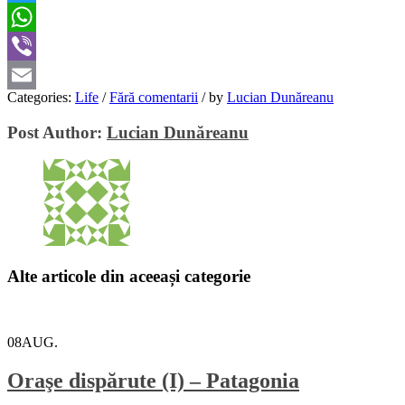
Twitter
WhatsApp
Viber
Categories:
Life
/
Fără comentarii
/
by
Lucian Dunăreanu
Email
Post Author:
Lucian Dunăreanu
Alte articole din aceeași categorie
08
AUG.
Oraşe dispărute (I) – Patagonia