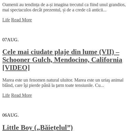
Oamenii au tendința de a-și imagina trecutul ca fiind unul grandios,
mai spectaculos decât prezentul, și de a crede că anticii...
Life
Read More
07
AUG.
Cele mai ciudate plaje din lume (VII) –
Schooner Gulch, Mendocino, California
[VIDEO]
Marea este un fenomen natural uluitor. Marea este un uriaş animal
blând, care îşi pierde până la ţarm toate tensiunile. Cu...
Life
Read More
06
AUG.
Little Boy („Băiețelul”)