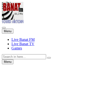
Skip
Menu
to
content
Live Banat FM
Live Banat TV
Games
Search
for:
Skip
Menu
to
content