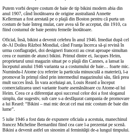
Putem vorbi despre costum de baie de tip bikini modern abia din
anul 1907, când înotătoarea de origine australiană Annette
Kellerman a fost arestată pe o plajă din Boston pentru că purta un
costum de baie întreg mulat, care avea să fie acceptat, din 1910, ca
fiind costumul de baie pentru femeile înotătoare.
Oficial, însă, bikini a devenit celebru în anul 1946. Imediat după cel
de-Al Doilea Război Mondial, când Franţa încerca să-şi revină în
urma conflagraţiei, doi designeri francezi au creat aproape simultan
ceea ce numim de atunci bikini. Primul dintre ei, Jacques Heim,
proprietarul unui magazin situat pe o plajă din Cannes, a lansat la
începutul anului 1946 varianta sa a costumului de baie… foarte mic.
Numindu-l Atome (cu referire la particula minusculă a materiei), l-a
promovat în primul rând prin intermediul magazinului său, fără prea
mult succes însă. În vara aceluiaşi an, Louis Reard a început
comercializarea unei variante foarte asemănătoare cu Atome-ul lui
Heim. Ceea ce a diferenţiat apoi succesul celor doi a fost sloganul
simplu, dar sugestiv, sub care s-a desfăşurat campania de promovare
a lui Reard: “Bikini – mai mic decat cel mai mic costum de baie din
lume”.
5 iulie 1946 a fost data de expunere oficiala a acestuia, manechinul
francez Micheline Bernardini fiind cea care l-a prezentat pe scenă.
Bikini a devenit astfel un sinonim al feminităţii de-a lungul timpului.