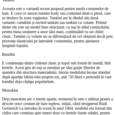
Aceasta este o variantă recent propusă pentru moda costumelor de
baie. E ceea ce uneori numim body sau costumul dintr-o piesă, care
se desface în zona vaginului. Tankini are la rândul său două
variante: camikini și ruched tankini sau tankini cu volane. Primul
dintre ele este un model bine structurat, cu top în stilul camizolului,
pentru buna susținere a unor sâni mari, continuând cu un chilot
clasic. Tankini cu volane nu se diferențiază de cel obișnuit decât prin
prezența elasticului pe lateralele costumului, pentru ajustarea
lungimii topului.
Bandini
E combinația dintre chilotul clasic și topul sub formă de bandă, fără
bretele. Acest gen de top se menține pe sâni grație fibrelor de
spandex din structura materialului. Istoria modelului începe imediat
după apariția bikini-ului propriu-zis, anii ’50 fiind o perioadă în care
bandini deja câștiga popularitate.
Monokini
Deși monokini are o istorie aparte, termenul în sine e utilizat pentru a
descrie orice costum de baie topless. inițial, când designerul Rudi
Gernreich l-a introdus în scenă în anul 1964, modelul era format din
chilot care continua spre umeri doar cu bretele foarte subțiri, pentru