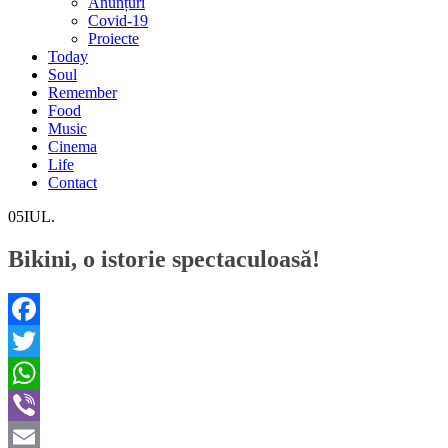
Anunțuri
Covid-19
Proiecte
Today
Soul
Remember
Food
Music
Cinema
Life
Contact
05
IUL.
Bikini, o istorie spectaculoasă!
Facebook
Twitter
WhatsApp
Viber