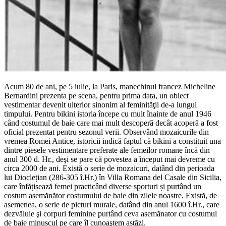
Acum 80 de ani, pe 5 iulie, la Paris, manechinul francez Micheline
Bernardini prezenta pe scena, pentru prima data, un obiect
vestimentar devenit ulterior sinonim al feminităţii de-a lungul
timpului. Pentru bikini istoria începe cu mult înainte de anul 1946
când costumul de baie care mai mult descoperă decât acoperă a fost
oficial prezentat pentru sezonul verii. Observând mozaicurile din
vremea Romei Antice, istoricii indică faptul că bikini a constituit una
dintre piesele vestimentare preferate ale femeilor romane încă din
anul 300 d. Hr., deşi se pare că povestea a început mai devreme cu
circa 2000 de ani. Există o serie de mozaicuri, datând din perioada
lui Dioclețian (286-305 î.Hr.) în Villa Romana del Casale din Sicilia,
care înfățișează femei practicând diverse sporturi și purtând un
costum asemănător costumului de baie din zilele noastre. Există, de
asemenea, o serie de picturi murale, datând din anul 1600 î.Hr., care
dezvăluie şi corpuri feminine purtând ceva asemănator cu costumul
de baie minuscul pe care îl cunoaştem astăzi.