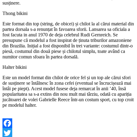
susținere.
Thong bikini
Este format din top (string, de obicei) și chilot la al cărui material din
partea dorsala s-a renunțat în favoarea sforii. Lansarea sa oficiala a
fost facuta in anul 1970 de deja celebrul Rudi Gernreich. Se
presupune că modelul a fost inspirat de ținuta triburilor amazoniene
din Brazilia. Inițial a fost disponibil în trei variante: costumul dintr-o
piesă, costumul din două piese și chilotul simplu, toate având ca
numitor comun sfoara în partea dorsală.
Halter bikini
Este un model format din chilot de orice fel și un top ale cărui sfori
de susținere se întâlnesc în zona cefei (eventual se încrucișează mai
întâi pe piept). Acest model fusese deja remarcat în anii ’40, însă
popularitatea sa s-a extins din nou mult mai târziu, odată cu apariția
jucătoarei de volei Gabrielle Reece într-un costum sport, cu top croit
pe modelul halter.
Facebook