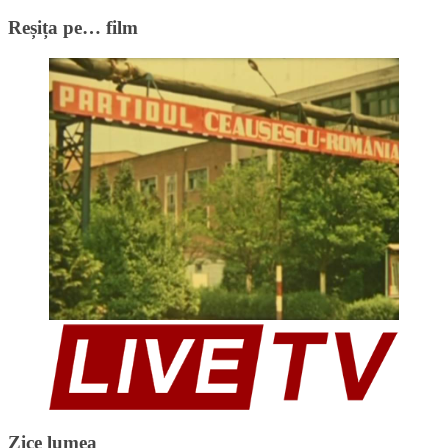
Reșița pe… film
Zice lumea