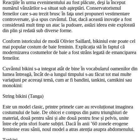
Reacţiile în urma evenimentului au fost plăcute, deşi la început
numărul vânzărilor s-a situat sub aşteptări. Conservatorismul
femeilor care s-au trezit brusc în faţa unei propuneri vestimentare
controversate, şi-a spus cuvântul. Dar, dacă această inovaţie a fost
considerată mult timp un atac la pudoare, astăzi ideea este explorată
din plin şi redată sub diverse forme.
Conform istoricului de modă Olivier Saillard, bikiniul este poate cel
mai popular costum de baie feminin. Explicația stă în faptul că
modernizarea costumelor de baie a fost strâns legată de emanciparea
femeilor.
Cuvântul bikini s-a integrat atât de bine în vocabularul oamenilor din
lumea întreagă, încât de-a lungul timpului s-au făcut tot mai multe
variaţiuni pe aceeaşi temă, cum ar fi bandini, tankini, camikini sau
monokini:
String bikini (Tanga)
Este un model clasic, printre primele care au revoluționat imaginea
costumului de baie. De obicei e compus din patru triunghiuri de
material, două pentru sâni și alte două pentru fese și pelvis, unite
între ele prin sfori foarte subțiri. Dacă în anii ’60 zonele erogene
feminine erau sânii, noul model a atras atenția asupra abdomenului.
Tankini