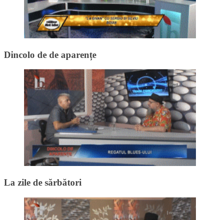
Dincolo de de aparențe
La zile de sărbători