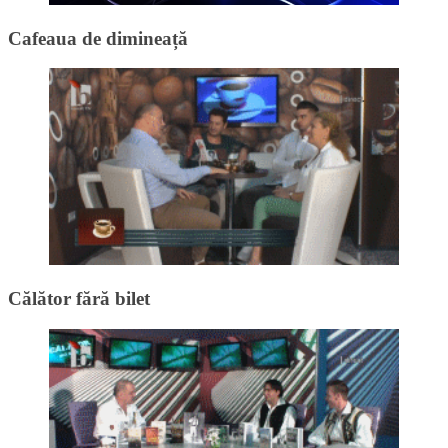
Cafeaua de dimineață
Călător fără bilet