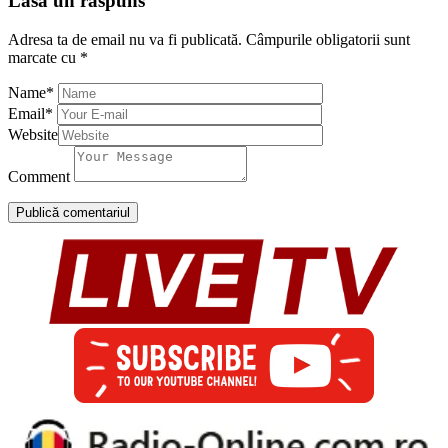
Lasă un răspuns
Adresa ta de email nu va fi publicată.
Câmpurile obligatorii sunt
marcate cu
*
Name
*
Email
*
Website
Comment