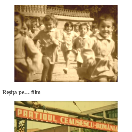
Reșița pe… film