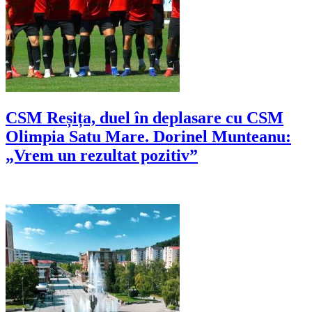
CSM Reșița, duel în deplasare cu CSM
Olimpia Satu Mare. Dorinel Munteanu:
„Vrem un rezultat pozitiv”