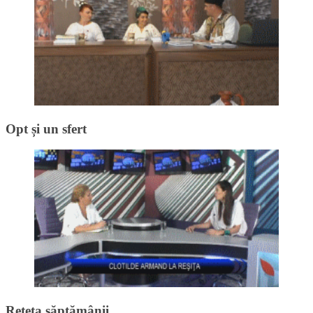
Opt și un sfert
Rețeta săptămânii