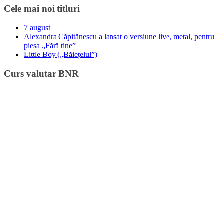
Cele mai noi titluri
7 august
Alexandra Căpitănescu a lansat o versiune live, metal, pentru
piesa „Fără tine”
Little Boy („Băiețelul”)
Curs valutar BNR