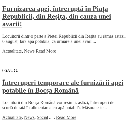
Furnizarea apei, întreruptă în Piața
Republicii, din Reșița, din cauza unei
avarii!
Locuitorii dintr-o parte a Pieței Republicii din Reșița au rămas astăzi,
6 august, fără apă potabilă, ca urmare a unei avarii...
Actualitate
,
News
Read More
06
AUG.
Întreruperi temporare ale furnizării apei
potabile în Bocșa Română
Locuitorii din Bocșa Română vor resimți, astăzi, întreruperi de
scurtă durată în alimentarea cu apă potabilă. Măsura este...
Actualitate
,
News
,
Social
...
,
Read More