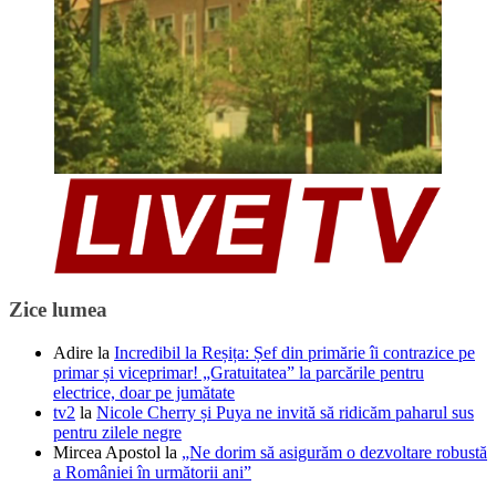
Zice lumea
Adire
la
Incredibil la Reșița: Șef din primărie îi contrazice pe
primar și viceprimar! „Gratuitatea” la parcările pentru
electrice, doar pe jumătate
tv2
la
Nicole Cherry și Puya ne invită să ridicăm paharul sus
pentru zilele negre
Mircea Apostol
la
„Ne dorim să asigurăm o dezvoltare robustă
a României în următorii ani”