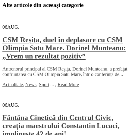
Alte articole din aceeași categorie
06
AUG.
CSM Reșița, duel în deplasare cu CSM
Olimpia Satu Mare. Dorinel Munteanu:
„Vrem un rezultat pozitiv”
Antrenorul principal al CSM Reșița, Dorinel Munteanu, a prefațat
confruntarea cu CSM Olimpia Satu Mare, într-o conferință de...
Actualitate
,
News
,
Sport
...
,
Read More
06
AUG.
Fântâna Cinetică din Centrul Civic,
creația maestrului Constantin Lucaci,
împlinește 42 de ani!