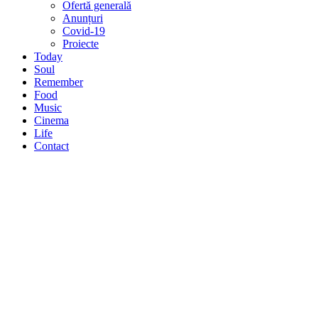
Ofertă generală
Anunțuri
Covid-19
Proiecte
Today
Soul
Remember
Food
Music
Cinema
Life
Contact