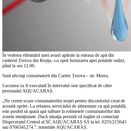
În vederea eliminării unei avarii apărute la rețeaua de apă din
cartierul Țerova din Reșița, s-a oprit furnizarea apei potabile astăzi,
până la ora 12.00.
Sunt afectaţi consumatorii din Cartier Țerova – str. Mureș.
Lucrarea va fi executată în intervalul orar specificat de către
personalul AQUACARAȘ.
„Ne cerem scuze consumatorilor noștri pentru disconfortul creat de
această oprire. La reluarea serviciului de alimentare cu apă potabilă,
este posibil să apară apă tulbure la robinetele consumatorilor din
zonele menţionate. Dacă situaţia persistă vă rugăm să contactați
Dispeceratul Central al SC AQUACARAȘ SA la tel. 0255/215643
sau 0766341274.”, transmite AQUACARAȘ.