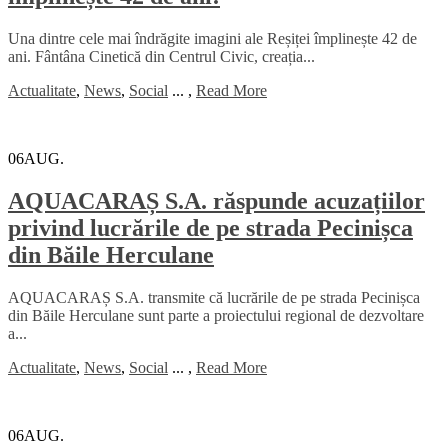
Una dintre cele mai îndrăgite imagini ale Reșiței împlinește 42 de
ani. Fântâna Cinetică din Centrul Civic, creația...
Actualitate
,
News
,
Social
...
,
Read More
06
AUG.
AQUACARAȘ S.A. răspunde acuzațiilor
privind lucrările de pe strada Pecinișca
din Băile Herculane
AQUACARAȘ S.A. transmite că lucrările de pe strada Pecinișca
din Băile Herculane sunt parte a proiectului regional de dezvoltare
a...
Actualitate
,
News
,
Social
...
,
Read More
06
AUG.