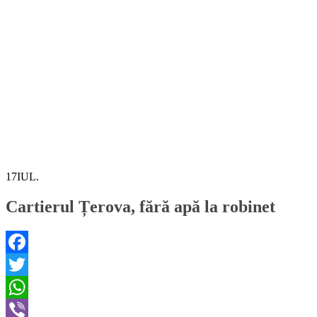
17
IUL.
Cartierul Țerova, fără apă la robinet
Facebook
Twitter
WhatsApp