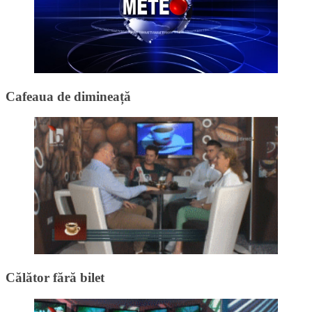
Cafeaua de dimineață
Călător fără bilet