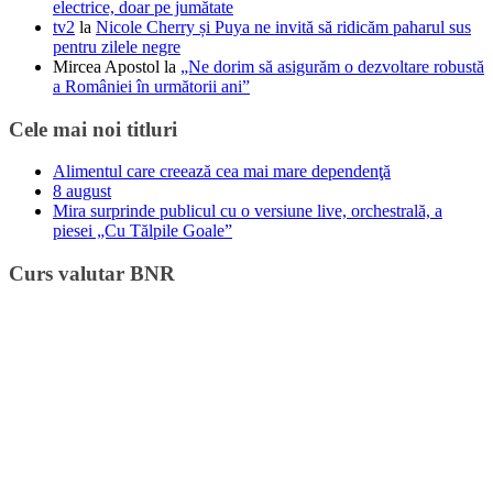
electrice, doar pe jumătate
tv2
la
Nicole Cherry și Puya ne invită să ridicăm paharul sus
pentru zilele negre
Mircea Apostol
la
„Ne dorim să asigurăm o dezvoltare robustă
a României în următorii ani”
Cele mai noi titluri
Alimentul care creează cea mai mare dependenţă
8 august
Mira surprinde publicul cu o versiune live, orchestrală, a
piesei „Cu Tălpile Goale”
Curs valutar BNR