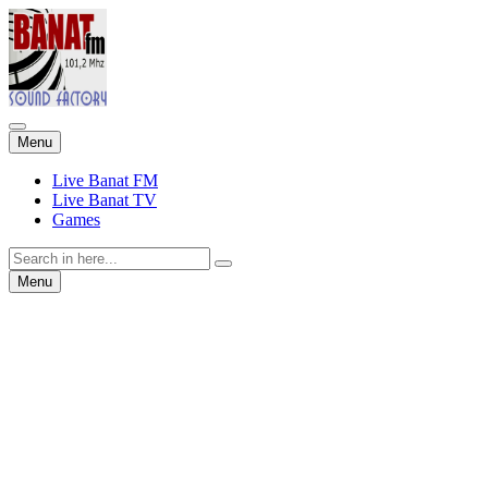
Skip
Menu
to
content
Live Banat FM
Live Banat TV
Games
Search
for:
Skip
Menu
to
content