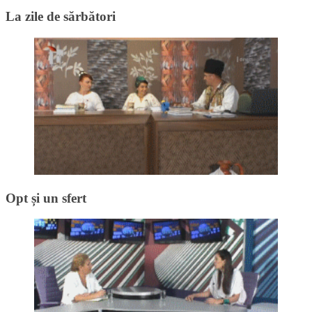
La zile de sărbători
Opt și un sfert