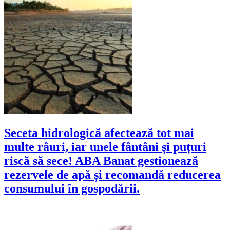
Seceta hidrologică afectează tot mai
multe râuri, iar unele fântâni și puțuri
riscă să sece! ABA Banat gestionează
rezervele de apă și recomandă reducerea
consumului în gospodării.