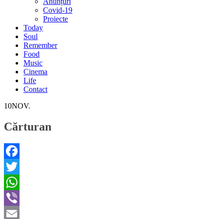
Anunțuri
Covid-19
Proiecte
Today
Soul
Remember
Food
Music
Cinema
Life
Contact
10
NOV.
Cărturan
Facebook
Twitter
WhatsApp
Viber