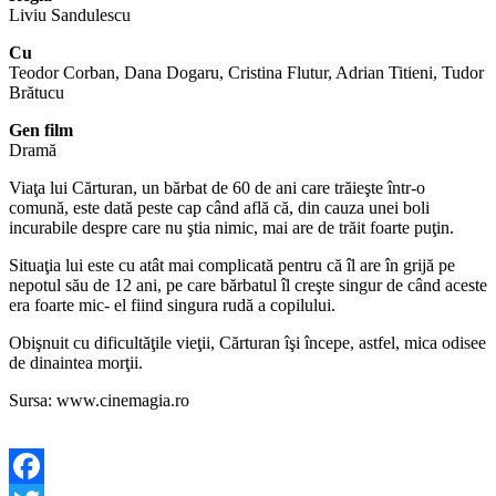
Liviu Sandulescu
Cu
Teodor Corban, Dana Dogaru, Cristina Flutur, Adrian Titieni, Tudor
Brătucu
Gen film
Dramă
Viaţa lui Cărturan, un bărbat de 60 de ani care trăieşte într-o
comună, este dată peste cap când află că, din cauza unei boli
incurabile despre care nu ştia nimic, mai are de trăit foarte puţin.
Situaţia lui este cu atât mai complicată pentru că îl are în grijă pe
nepotul său de 12 ani, pe care bărbatul îl creşte singur de când aceste
era foarte mic- el fiind singura rudă a copilului.
Obişnuit cu dificultăţile vieţii, Cărturan îşi începe, astfel, mica odisee
de dinaintea morţii.
Sursa: www.cinemagia.ro