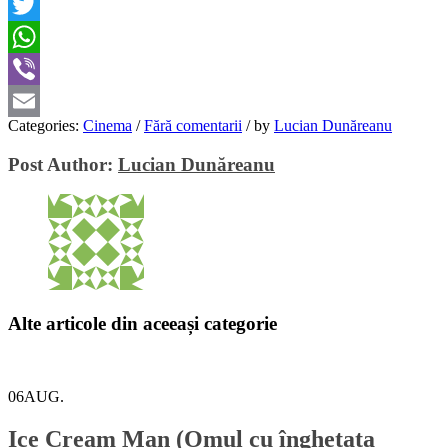
Facebook
Twitter
WhatsApp
Viber
Categories:
Cinema
/
Fără comentarii
/
by
Lucian Dunăreanu
Email
Post Author:
Lucian Dunăreanu
Alte articole din aceeași categorie
06
AUG.
Ice Cream Man (Omul cu înghețata