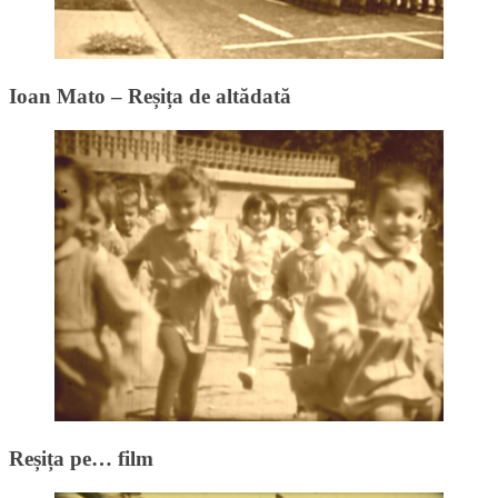
Ioan Mato – Reșița de altădată
Reșița pe… film