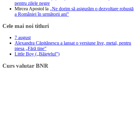
pentru zilele negre
Mircea Apostol
la
„Ne dorim să asigurăm o dezvoltare robustă
a României în următorii ani”
Cele mai noi titluri
7 august
Alexandra Căpitănescu a lansat o versiune live, metal, pentru
piesa „Fără tine”
Little Boy („Băiețelul”)
Curs valutar BNR