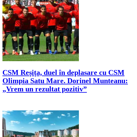
CSM Reșița, duel în deplasare cu CSM
Olimpia Satu Mare. Dorinel Munteanu:
„Vrem un rezultat pozitiv”