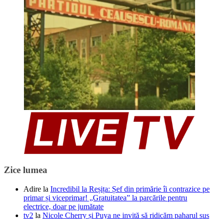
Zice lumea
Adire
la
Incredibil la Reșița: Șef din primărie îi contrazice pe
primar și viceprimar! „Gratuitatea” la parcările pentru
electrice, doar pe jumătate
tv2
la
Nicole Cherry și Puya ne invită să ridicăm paharul sus