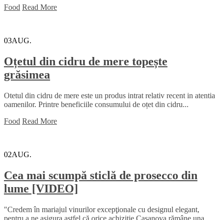
Food
Read More
03
AUG.
Oțetul din cidru de mere topește
grăsimea
Otetul din cidru de mere este un produs intrat relativ recent in atentia
oamenilor. Printre beneficiile consumului de oțet din cidru...
Food
Read More
02
AUG.
Cea mai scumpă sticlă de prosecco din
lume [VIDEO]
"Credem în mariajul vinurilor excepţionale cu designul elegant,
pentru a ne asigura astfel că orice achiziţie Casanova rămâne una...