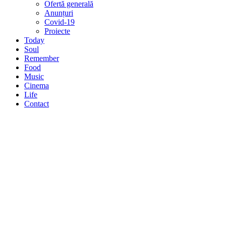
Ofertă generală
Anunțuri
Covid-19
Proiecte
Today
Soul
Remember
Food
Music
Cinema
Life
Contact