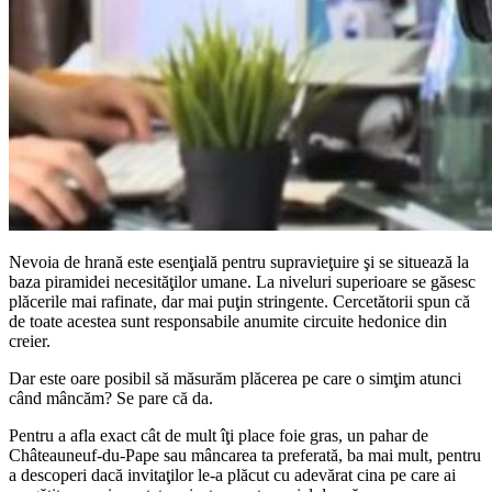
Nevoia de hrană este esenţială pentru supravieţuire şi se situează la
baza piramidei necesităţilor umane. La niveluri superioare se găsesc
plăcerile mai rafinate, dar mai puţin stringente. Cercetătorii spun că
de toate acestea sunt responsabile anumite circuite hedonice din
creier.
Dar este oare posibil să măsurăm plăcerea pe care o simţim atunci
când mâncăm? Se pare că da.
Pentru a afla exact cât de mult îţi place foie gras, un pahar de
Châteauneuf-du-Pape sau mâncarea ta preferată, ba mai mult, pentru
a descoperi dacă invitaţilor le-a plăcut cu adevărat cina pe care ai