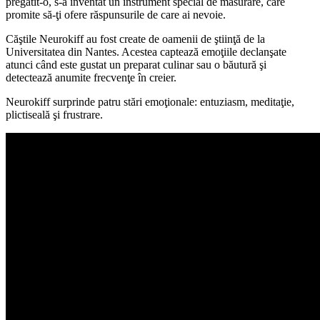
pregătit-o, s-a inventat un instrument special de măsurare, care
promite să-ţi ofere răspunsurile de care ai nevoie.
Căştile Neurokiff au fost create de oamenii de ştiinţă de la
Universitatea din Nantes. Acestea captează emoţiile declanşate
atunci când este gustat un preparat culinar sau o băutură şi
detectează anumite frecvenţe în creier.
Neurokiff surprinde patru stări emoţionale: entuziasm, meditaţie,
plictiseală şi frustrare.