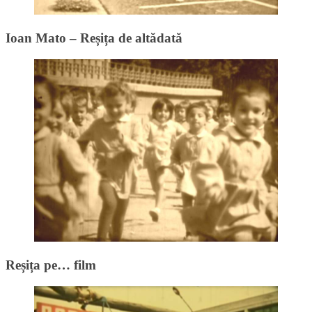
Ioan Mato – Reșița de altădată
Reșița pe… film