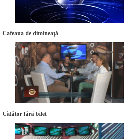
Cafeaua de dimineață
Călător fără bilet