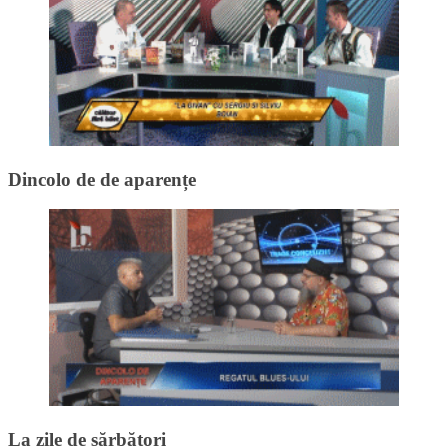
Dincolo de de aparențe
La zile de sărbători