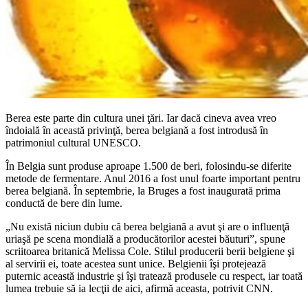
Berea este parte din cultura unei ţări. Iar dacă cineva avea vreo
îndoială în această privinţă, berea belgiană a fost introdusă în
patrimoniul cultural UNESCO.
În Belgia sunt produse aproape 1.500 de beri, folosindu-se diferite
metode de fermentare. Anul 2016 a fost unul foarte important pentru
berea belgiană. În septembrie, la Bruges a fost inaugurată prima
conductă de bere din lume.
„Nu există niciun dubiu că berea belgiană a avut şi are o influenţă
uriaşă pe scena mondială a producătorilor acestei băuturi”, spune
scriitoarea britanică Melissa Cole. Stilul producerii berii belgiene şi
al servirii ei, toate acestea sunt unice. Belgienii îşi protejează
puternic această industrie şi îşi tratează produsele cu respect, iar toată
lumea trebuie să ia lecţii de aici, afirmă aceasta, potrivit CNN.