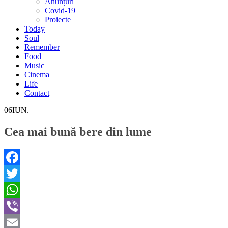
Anunțuri
Covid-19
Proiecte
Today
Soul
Remember
Food
Music
Cinema
Life
Contact
06
IUN.
Cea mai bună bere din lume
Facebook
Twitter
WhatsApp
Viber