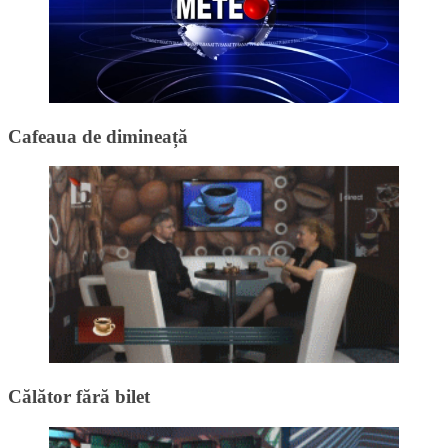
Cafeaua de dimineață
Călător fără bilet