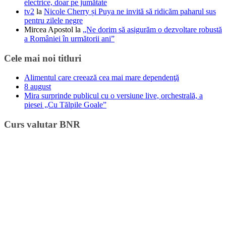
electrice, doar pe jumătate
tv2
la
Nicole Cherry și Puya ne invită să ridicăm paharul sus
pentru zilele negre
Mircea Apostol
la
„Ne dorim să asigurăm o dezvoltare robustă
a României în următorii ani”
Cele mai noi titluri
Alimentul care creează cea mai mare dependenţă
8 august
Mira surprinde publicul cu o versiune live, orchestrală, a
piesei „Cu Tălpile Goale”
Curs valutar BNR