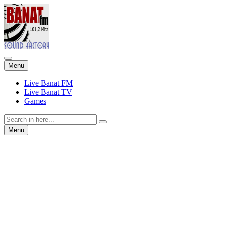
Skip
Menu
to
content
Live Banat FM
Live Banat TV
Games
Search
for:
Skip
Menu
to
content