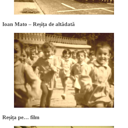
Ioan Mato – Reșița de altădată
Reșița pe… film