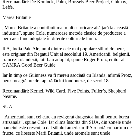
Recomandări: De Koninck, Palm, Brussels Beer Project, Chimay,
Leffe.
Marea Britanie
„Marea Britanie a contribuit mai mult ca oricare altă ţară la această
industrie”, spune Cole, numeroase metode clasice de producere a
berii aici fiind adoptate în diferite colţuri ale lumii.
IPA, India Pale Ale, unul dintre cele mai populare stiluri de bere,
este originar din Regatul Unit al secolului 19. Americanii, belgienii,
francezii olandezii, toţi l-au adoptat, spune Roger Protz, editor al
CAMRA Good Beer Guide.
Iar în timp ce Guinness va fi mereu asociată cu Irlanda, afirmă Protz,
berea neagră are de fapt rădăcini londoneze, de secol 18.
Recomandări: Kernel, Wild Card, Five Points, Fuller’s, Shepherd
Neame.
SUA
„Americanii sunt cei care au revigorat dragostea lumii pentru berea
artizanală”, spune Cole. Iar clima însorită din SUA, din zonele unde
hameiul este crescut, a dat stilului american IPA o notă cu parfum de
fructe, ce lipseşte Marii Britanii, unde aromele sunt unele