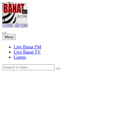
Skip
Menu
to
content
Live Banat FM
Live Banat TV
Games
Search
for: