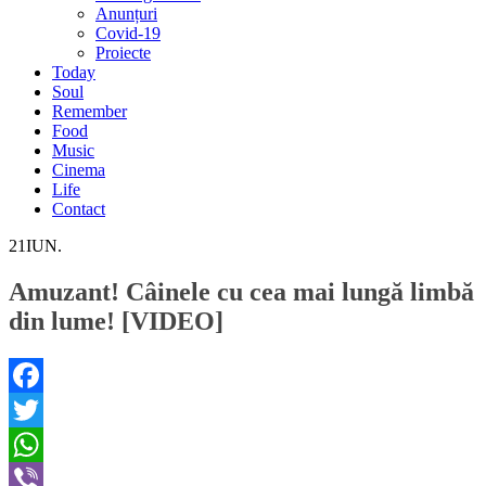
Anunțuri
Covid-19
Proiecte
Today
Soul
Remember
Food
Music
Cinema
Life
Contact
21
IUN.
Amuzant! Câinele cu cea mai lungă limbă
din lume! [VIDEO]
Facebook
Twitter
WhatsApp