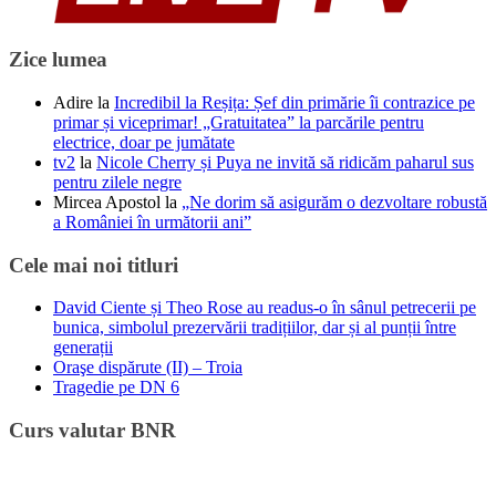
Zice lumea
Adire
la
Incredibil la Reșița: Șef din primărie îi contrazice pe
primar și viceprimar! „Gratuitatea” la parcările pentru
electrice, doar pe jumătate
tv2
la
Nicole Cherry și Puya ne invită să ridicăm paharul sus
pentru zilele negre
Mircea Apostol
la
„Ne dorim să asigurăm o dezvoltare robustă
a României în următorii ani”
Cele mai noi titluri
David Ciente și Theo Rose au readus-o în sânul petrecerii pe
bunica, simbolul prezervării tradițiilor, dar și al punții între
generații
Oraşe dispărute (II) – Troia
Tragedie pe DN 6
Curs valutar BNR