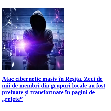
Atac cibernetic masiv în Reșița. Zeci de
mii de membri din grupuri locale au fost
preluate și transformate în pagini de
„rețete”