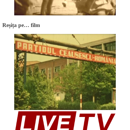
Reșița pe… film