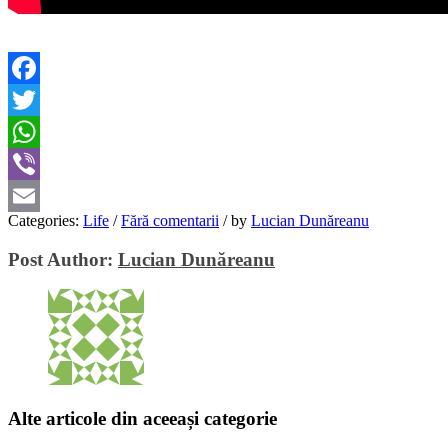
Facebook
Twitter
WhatsApp
Viber
Categories:
Life
/
Fără comentarii
/
by
Lucian Dunăreanu
Email
Post Author:
Lucian Dunăreanu
Alte articole din aceeași categorie