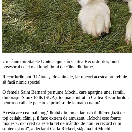
Un câine din Statele Unite a ajuns în Cartea Recordurilor, fiind
posesorul celei mai lungi limbi de câine din lume.
Recordurile pot fi bătute şi de animale, iar uneori acestea nu trebuie
să facă nimic special.
O femelă Saint Bernard pe nume Mochi, care aparține unei familii
din orașul Sioux Falls (SUA), tocmai a intrat în Cartea Recordurilor,
pentru o calitate pe care a primit-o de la mama natură.
Acesta are cea mai lungă limbă din lume, iar asta îl diferenţiază de
toţi ceilalţi câini şi îl face extrem de amuzant. „Mochi este foarte
modestă, dar cred că este la fel de mândră de noul ei record cum
suntem și noi”, a declarat Carla Rickert, stăpâna lui Mochi.