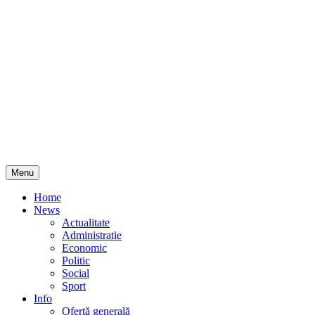
Skip
Menu
to
content
Home
News
Actualitate
Administratie
Economic
Politic
Social
Sport
Info
Ofertă generală