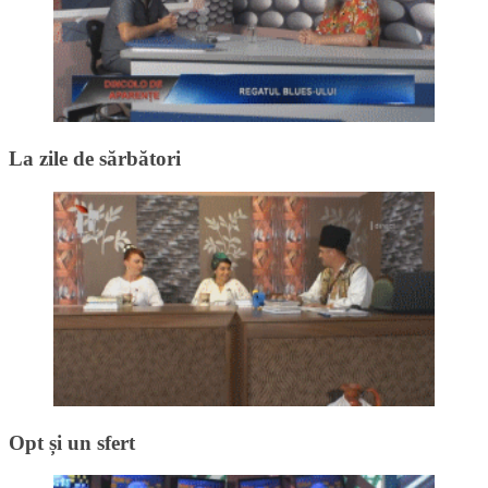
La zile de sărbători
Opt și un sfert