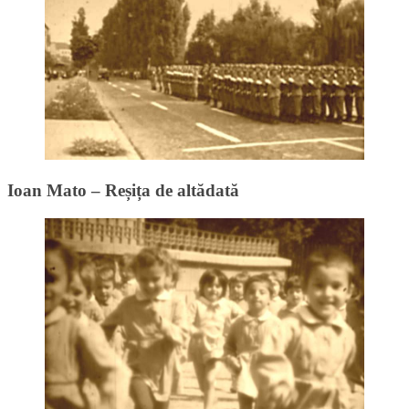
Ioan Mato – Reșița de altădată