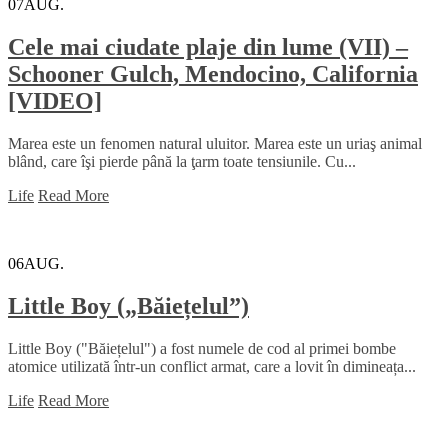
07
AUG.
Cele mai ciudate plaje din lume (VII) –
Schooner Gulch, Mendocino, California
[VIDEO]
Marea este un fenomen natural uluitor. Marea este un uriaş animal
blând, care îşi pierde până la ţarm toate tensiunile. Cu...
Life
Read More
06
AUG.
Little Boy („Băiețelul”)
Little Boy ("Băiețelul") a fost numele de cod al primei bombe
atomice utilizată într-un conflict armat, care a lovit în dimineața...
Life
Read More