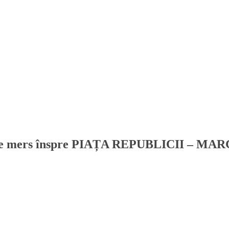
sul de mers înspre PIAȚA REPUBLICII – M