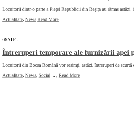
Locuitorii dintr-o parte a Pieței Republicii din Reșița au rămas astăzi, 
Actualitate
,
News
Read More
06
AUG.
Întreruperi temporare ale furnizării apei
Locuitorii din Bocșa Română vor resimți, astăzi, întreruperi de scurtă 
Actualitate
,
News
,
Social
...
,
Read More