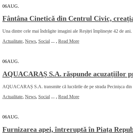
06
AUG.
Fântâna Cinetică din Centrul Civic, creați
Una dintre cele mai îndrăgite imagini ale Reșiței împlinește 42 de ani. 
Actualitate
,
News
,
Social
...
,
Read More
06
AUG.
AQUACARAȘ S.A. răspunde acuzațiilor priv
AQUACARAȘ S.A. transmite că lucrările de pe strada Pecinișca din Băi
Actualitate
,
News
,
Social
...
,
Read More
06
AUG.
Furnizarea apei, întreruptă în Piața Republ