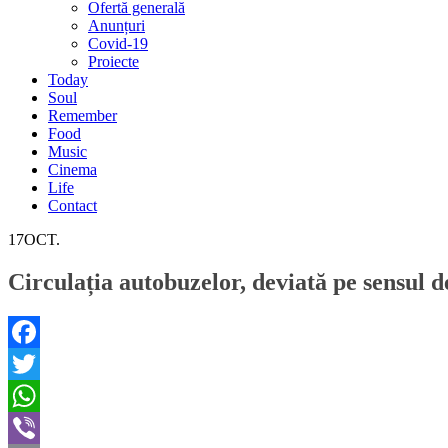
Ofertă generală
Anunțuri
Covid-19
Proiecte
Today
Soul
Remember
Food
Music
Cinema
Life
Contact
17
OCT.
Circulația autobuzelor, deviată pe sen
Facebook
Twitter
WhatsApp