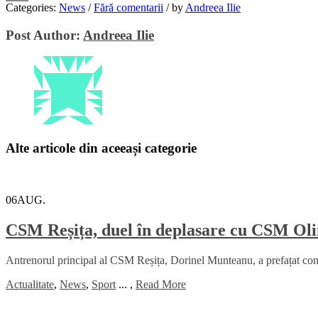
Categories:
News
/
Fără comentarii
/
by
Andreea Ilie
Email
Post Author:
Andreea Ilie
Alte articole din aceeași categorie
06
AUG.
CSM Reșița, duel în deplasare cu CSM Oli
Antrenorul principal al CSM Reșița, Dorinel Munteanu, a prefațat con
Actualitate
,
News
,
Sport
...
,
Read More