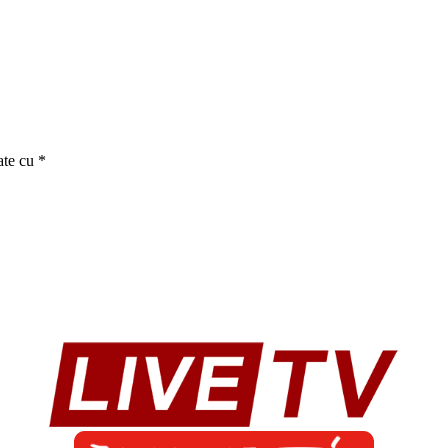
ate cu
*