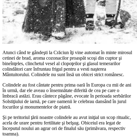
Atunci când te gândeşti la Crăciun îţi vine automat în minte mirosul
cetinei de brad, aroma cozonacilor proaspăt scoşi din cuptor şi
bineînţeles, clinchetul vesel al clopoţeilor şi glasul temerarilor
colindători care înfruntau frigul pentru a vesti naşterea
Mântuitorului. Colindele nu sunt însă un obicei strict românesc.
Colindele au fost cântate pentru prima oară în Europa cu mii de ani
în urmă, dar ele aveau o însemnătate diferită de cea pe care o
îmbracă astăzi. Erau cântece păgâne, evocate în perioada serbărilor
Solstiţiului de iarnă, pe care oamenii le celebrau dansând în jurul
focurilor şi monumentelor de piatră.
Şi pe teritoriul ţării noastre colindele au avut iniţial un scop ritualic,
acela de urare pentru fertilitate şi belşug. Obiceiul era legat de
începutul noului an agrar ori de finalul său (primăvara, respectiv
toamna).