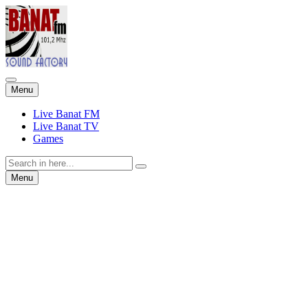
Skip
Menu
to
content
Live Banat FM
Live Banat TV
Games
Search
for:
Skip
Menu
to
content