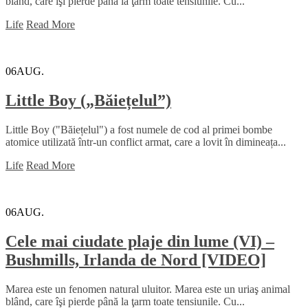
blând, care îşi pierde până la ţarm toate tensiunile. Cu...
Life
Read More
06
AUG.
Little Boy („Băiețelul”)
Little Boy ("Băiețelul") a fost numele de cod al primei bombe
atomice utilizată într-un conflict armat, care a lovit în dimineața...
Life
Read More
06
AUG.
Cele mai ciudate plaje din lume (VI) –
Bushmills, Irlanda de Nord [VIDEO]
Marea este un fenomen natural uluitor. Marea este un uriaş animal
blând, care îşi pierde până la ţarm toate tensiunile. Cu...