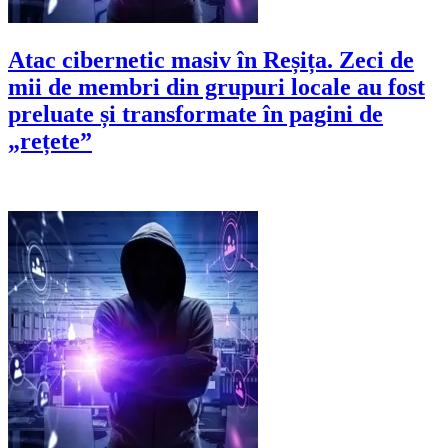
Atac cibernetic masiv în Reșița. Zeci de
mii de membri din grupuri locale au fost
preluate și transformate în pagini de
„rețete”