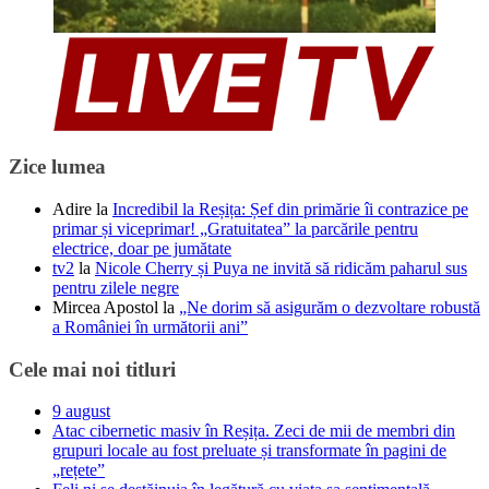
Zice lumea
Adire
la
Incredibil la Reșița: Șef din primărie îi contrazice pe
primar și viceprimar! „Gratuitatea” la parcările pentru
electrice, doar pe jumătate
tv2
la
Nicole Cherry și Puya ne invită să ridicăm paharul sus
pentru zilele negre
Mircea Apostol
la
„Ne dorim să asigurăm o dezvoltare robustă
a României în următorii ani”
Cele mai noi titluri
9 august
Atac cibernetic masiv în Reșița. Zeci de mii de membri din
grupuri locale au fost preluate și transformate în pagini de
„rețete”