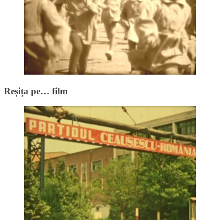
Reșița pe… film