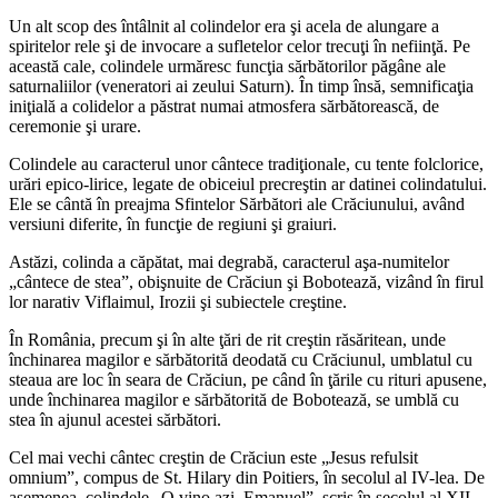
Un alt scop des întâlnit al colindelor era şi acela de alungare a
spiritelor rele şi de invocare a sufletelor celor trecuţi în nefiinţă. Pe
această cale, colindele urmăresc funcţia sărbătorilor păgâne ale
saturnaliilor (veneratori ai zeului Saturn). În timp însă, semnificaţia
iniţială a colidelor a păstrat numai atmosfera sărbătorească, de
ceremonie şi urare.
Colindele au caracterul unor cântece tradiţionale, cu tente folclorice,
urări epico-lirice, legate de obiceiul precreştin ar datinei colindatului.
Ele se cântă în preajma Sfintelor Sărbători ale Crăciunului, având
versiuni diferite, în funcţie de regiuni şi graiuri.
Astăzi, colinda a căpătat, mai degrabă, caracterul aşa-numitelor
„cântece de stea”, obişnuite de Crăciun şi Bobotează, vizând în firul
lor narativ Viflaimul, Irozii şi subiectele creştine.
În România, precum şi în alte ţări de rit creştin răsăritean, unde
închinarea magilor e sărbătorită deodată cu Crăciunul, umblatul cu
steaua are loc în seara de Crăciun, pe când în ţările cu rituri apusene,
unde închinarea magilor e sărbătorită de Bobotează, se umblă cu
stea în ajunul acestei sărbători.
Cel mai vechi cântec creştin de Crăciun este „Jesus refulsit
omnium”, compus de St. Hilary din Poitiers, în secolul al IV-lea. De
asemenea, colindele „O vino azi, Emanuel”, scris în secolul al XII-