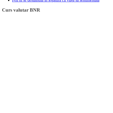
Feli ni se destăinuia în legătură cu viața sa sentimentală
Curs valutar BNR