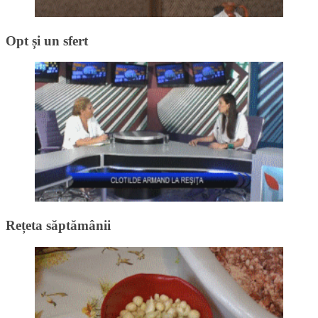
Opt și un sfert
Rețeta săptămânii