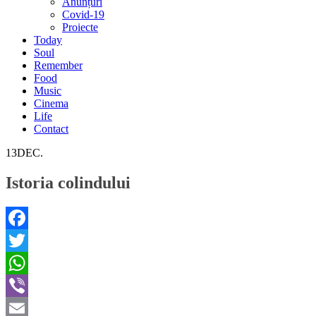
Anunțuri
Covid-19
Proiecte
Today
Soul
Remember
Food
Music
Cinema
Life
Contact
13
DEC.
Istoria colindului
Facebook
Twitter
WhatsApp
Viber