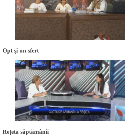
Opt și un sfert
Rețeta săptămânii