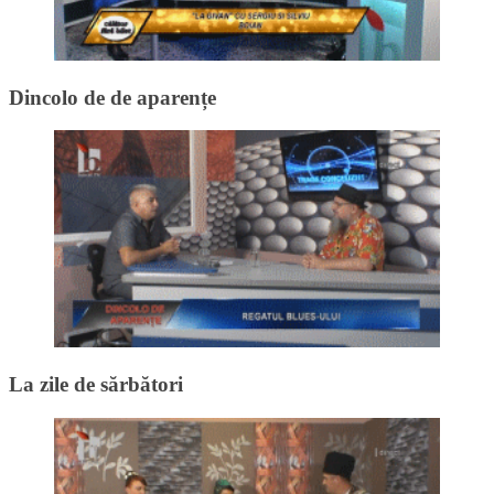
Dincolo de de aparențe
La zile de sărbători