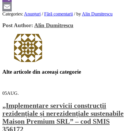
Viber
Categories:
Anunțuri
/
Fără comentarii
/
by
Alin Dumitrescu
Email
Post Author:
Alin Dumitrescu
Alte articole din aceeași categorie
05
AUG.
„Implementare servicii construcții
rezidențiale și nerezidențiale sustenabile
Maison Premium SRL” – cod SMIS
356172