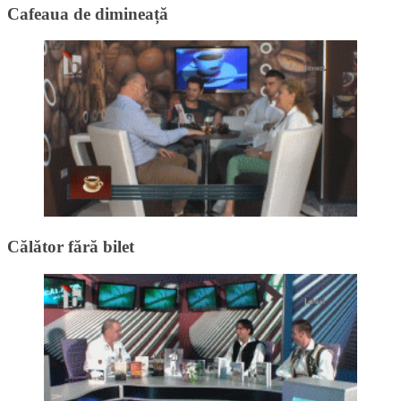
Cafeaua de dimineață
Călător fără bilet