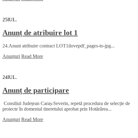
25
IUL.
Anunț de atribuire lot 1
24.Anunt atribuire contract LOT1ilovepdf_pages-to-jpg...
Anunțuri
Read More
24
IUL.
Anunț de participare
Consiliul Județean Caraș-Severin, repetă procedura de selecție de
proiecte în domeniul tineretului aprobat prin Hotărârea...
Anunțuri
Read More