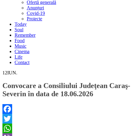
Ofertă generală
Anunțuri
Covid-19
Proiecte
Today
Soul
Remember
Food
Music
Cinema
Life
Contact
12
IUN.
Convocare a Consiliului Judeţean Caraş-
Severin în data de 18.06.2026
Facebook
Twitter