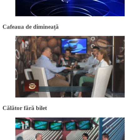
Cafeaua de dimineață
Călător fără bilet