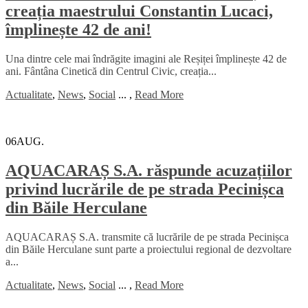
creația maestrului Constantin Lucaci,
împlinește 42 de ani!
Una dintre cele mai îndrăgite imagini ale Reșiței împlinește 42 de
ani. Fântâna Cinetică din Centrul Civic, creația...
Actualitate
,
News
,
Social
...
,
Read More
06
AUG.
AQUACARAȘ S.A. răspunde acuzațiilor
privind lucrările de pe strada Pecinișca
din Băile Herculane
AQUACARAȘ S.A. transmite că lucrările de pe strada Pecinișca
din Băile Herculane sunt parte a proiectului regional de dezvoltare
a...
Actualitate
,
News
,
Social
...
,
Read More