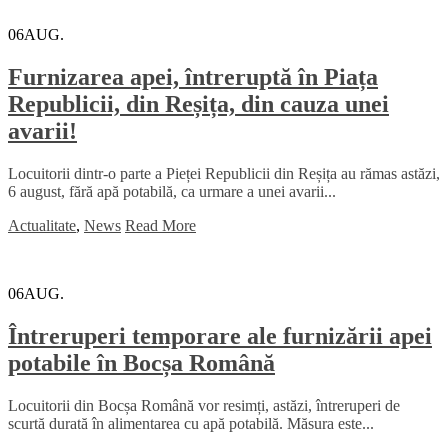
06
AUG.
Furnizarea apei, întreruptă în Piața
Republicii, din Reșița, din cauza unei
avarii!
Locuitorii dintr-o parte a Pieței Republicii din Reșița au rămas astăzi,
6 august, fără apă potabilă, ca urmare a unei avarii...
Actualitate
,
News
Read More
06
AUG.
Întreruperi temporare ale furnizării apei
potabile în Bocșa Română
Locuitorii din Bocșa Română vor resimți, astăzi, întreruperi de
scurtă durată în alimentarea cu apă potabilă. Măsura este...