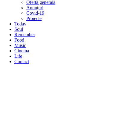
Ofertă generală
Anunțuri
Covid-19
Proiecte
Today
Soul
Remember
Food
Music
Cinema
Life
Contact