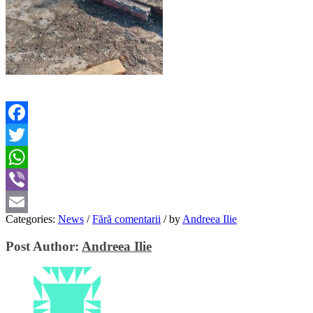
Facebook
Twitter
WhatsApp
Viber
Categories:
News
/
Fără comentarii
/
by
Andreea Ilie
Email
Post Author:
Andreea Ilie