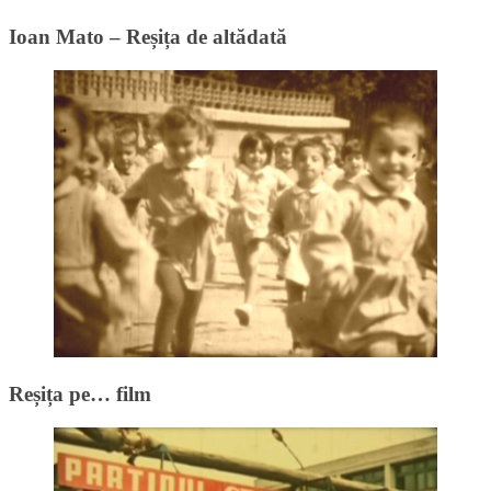
Ioan Mato – Reșița de altădată
Reșița pe… film