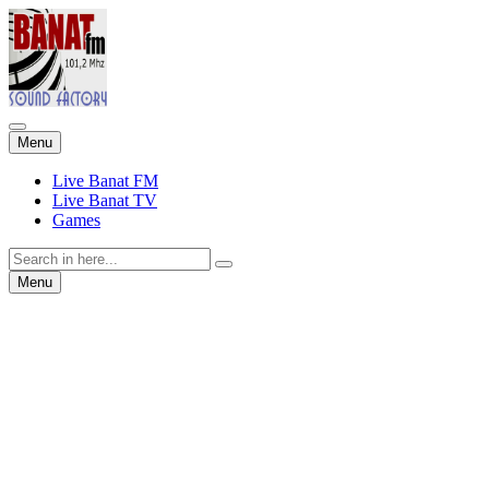
Skip
Menu
to
content
Live Banat FM
Live Banat TV
Games
Search
for:
Skip
Menu
to
content