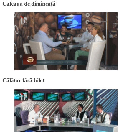
Cafeaua de dimineață
Călător fără bilet