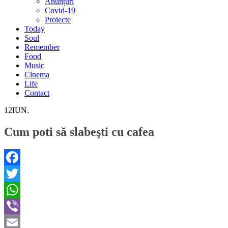
Anunțuri
Covid-19
Proiecte
Today
Soul
Remember
Food
Music
Cinema
Life
Contact
12
IUN.
Cum poti să slabeşti cu cafea
Facebook
Twitter
WhatsApp
Viber