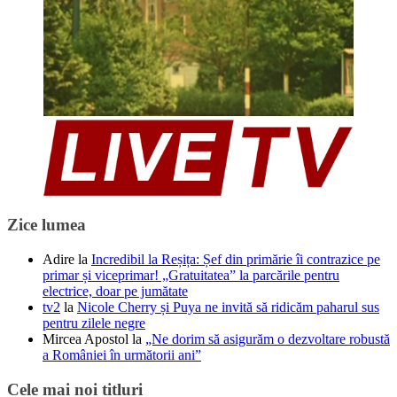
Zice lumea
Adire
la
Incredibil la Reșița: Șef din primărie îi contrazice pe
primar și viceprimar! „Gratuitatea” la parcările pentru
electrice, doar pe jumătate
tv2
la
Nicole Cherry și Puya ne invită să ridicăm paharul sus
pentru zilele negre
Mircea Apostol
la
„Ne dorim să asigurăm o dezvoltare robustă
a României în următorii ani”
Cele mai noi titluri