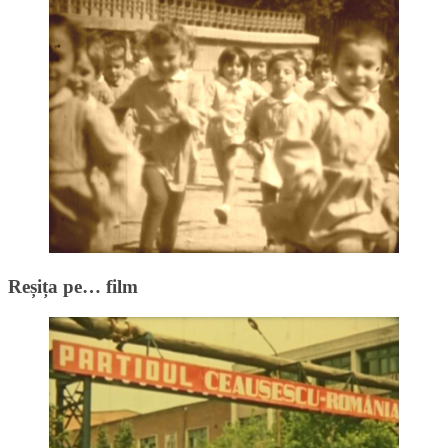
Reșița pe… film