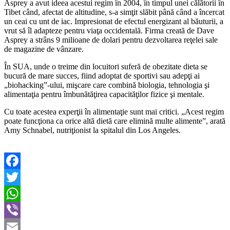
Asprey a avut ideea acestui regim în 2004, în timpul unei călătorii în
Tibet când, afectat de altitudine, s-a simţit slăbit până când a încercat
un ceai cu unt de iac. Impresionat de efectul energizant al băuturii, a
vrut să îl adapteze pentru viaţa occidentală. Firma creată de Dave
Asprey a strâns 9 milioane de dolari pentru dezvoltarea reţelei sale
de magazine de vânzare.
În SUA, unde o treime din locuitori suferă de obezitate dieta se
bucură de mare succes, fiind adoptat de sportivi sau adepţi ai
„biohacking”-ului, mişcare care combină biologia, tehnologia şi
alimentaţia pentru îmbunătăţirea capacităţilor fizice şi mentale.
Cu toate acestea experţii în alimentaţie sunt mai critici. „Acest regim
poate funcţiona ca orice altă dietă care elimină multe alimente”, arată
Amy Schnabel, nutriţionist la spitalul din Los Angeles.
Facebook
Twitter
WhatsApp
Viber