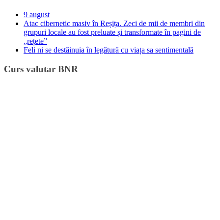
9 august
Atac cibernetic masiv în Reșița. Zeci de mii de membri din
grupuri locale au fost preluate și transformate în pagini de
„rețete”
Feli ni se destăinuia în legătură cu viața sa sentimentală
Curs valutar BNR