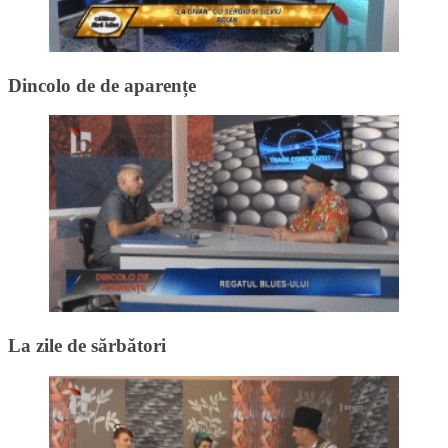
Dincolo de de aparențe
La zile de sărbători