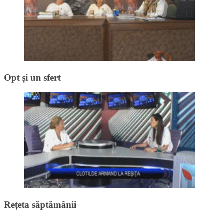
Opt și un sfert
Rețeta săptămânii