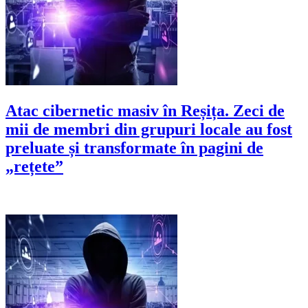
Atac cibernetic masiv în Reșița. Zeci de
mii de membri din grupuri locale au fost
preluate și transformate în pagini de
„rețete”