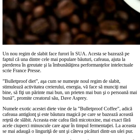
Un nou regim de slabit face furori în SUA. Acesta se bazează pe
faptul că una dintre cele mai populare băuturi, cafeaua, ajuta la
pierderea în greutate şi la îmbunătăţirea performanţelor intelectuale
scrie France Presse.
”Bulletproof diet”, aşa cum se numeşte noul regim de slabit,
stimulează activitatea creierului, energia, vă face să munciţi mai
bine, să fiţi un părinte mai bun, un prieten mai bun şi o persoană mai
bună”, promite creatorul său, Dave Asprey.
Numele exotic acestei diete vine de la ”Bulletproof Coffee”, adică
cafeaua antiglonţ şi este băutura magică pe care se bazează această
reţetă de slăbit. Aceasta este cafea fără micotoxine, mai exact fără
acele ciuperci minuscule care apar în timpul fermentaţiei. La aceasta
se mai adaugă o linguriţă de unt şi câteva picături dintr-un ulei pur.