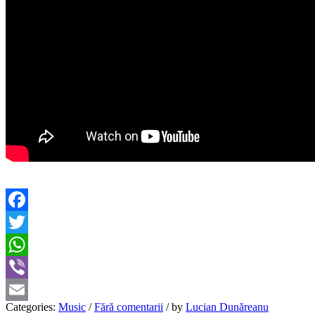
Facebook
Twitter
WhatsApp
Viber
Categories:
Music
/
Fără comentarii
/
by
Lucian Dunăreanu
Email