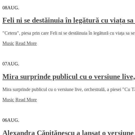
08
AUG.
Feli ni se destăinuia în legătură cu viața s
"Cetera", piesa prin care Feli ni se destăinuia în legătură cu viața sa se
Music
Read More
07
AUG.
Mira surprinde publicul cu o versiune live,
Mira surprinde publicul cu o versiune live, orchestrală, a piesei "Cu Tă
Music
Read More
06
AUG.
Alexandra Căpitănescu a lansat o versiune 