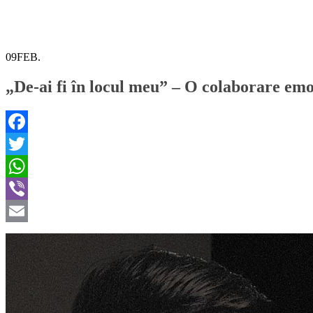
09
FEB.
„De-ai fi în locul meu” – O colaborare emo
Facebook
Twitter
WhatsApp
Viber
Email