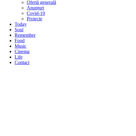
Ofertă generală
Anunțuri
Covid-19
Proiecte
Today
Soul
Remember
Food
Music
Cinema
Life
Contact