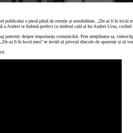
blicului o piesă plină de emoție și sensibilitate. „De-ai fi în locul meu
 a Andrei se îmbină perfect cu timbrul cald al lui Andrei Ursu, creând o
j puternic despre importanța comunicării. Prin simplitatea sa, videoclipu
De-ai fi în locul meu” te invită să privești dincolo de aparențe și să vez
oi.