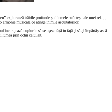
” explorează trăirile profunde și dilemele sufletești ale unei relații,
 armonie muzicală ce atinge inimile ascultătorilor.
l încurajează cuplurile să se așeze față în față și să-și împărtășească
i lumea prin ochii celuilalt.