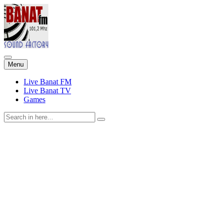
Skip
Menu
to
content
Live Banat FM
Live Banat TV
Games
Search
for: