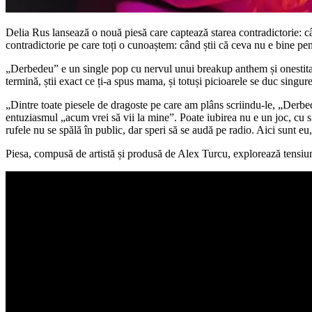
Delia Rus lansează o nouă piesă care captează starea contradictorie: câ
contradictorie pe care toți o cunoaștem: când știi că ceva nu e bine pent
„Derbedeu” e un single pop cu nervul unui breakup anthem și onestitatea 
termină, știi exact ce ți-a spus mama, și totuși picioarele se duc singur
„Dintre toate piesele de dragoste pe care am plâns scriindu-le, „Derbed
entuziasmul „acum vrei să vii la mine”. Poate iubirea nu e un joc, cu sig
rufele nu se spălă în public, dar speri să se audă pe radio. Aici sunt 
Piesa, compusă de artistă și produsă de Alex Turcu, explorează tensiunea