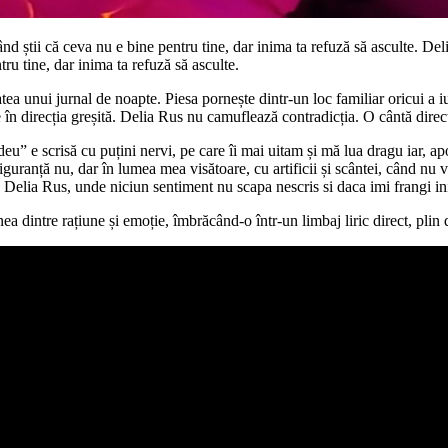
nd știi că ceva nu e bine pentru tine, dar inima ta refuză să asculte. De
ru tine, dar inima ta refuză să asculte.
unui jurnal de noapte. Piesa pornește dintr-un loc familiar oricui a iubi
e în direcția greșită. Delia Rus nu camuflează contradicția. O cântă direct
eu” e scrisă cu puțini nervi, pe care îi mai uitam și mă lua dragu iar, a
uranță nu, dar în lumea mea visătoare, cu artificii și scântei, când nu vr
eu, Delia Rus, unde niciun sentiment nu scapa nescris si daca imi frangi
 dintre rațiune și emoție, îmbrăcând-o într-un limbaj liric direct, plin 