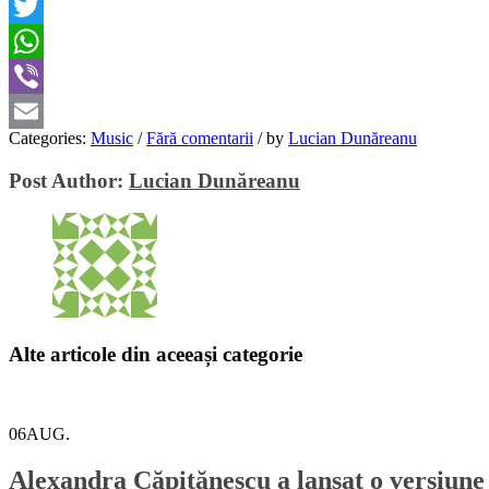
Facebook
Twitter
WhatsApp
Viber
Categories:
Music
/
Fără comentarii
/
by
Lucian Dunăreanu
Email
Post Author:
Lucian Dunăreanu
Alte articole din aceeași categorie
06
AUG.
Alexandra Căpitănescu a lansat o versiune 