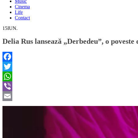
Music
Cinema
Life
Contact
15
IUN.
Delia Rus lansează „Derbedeu”, o poveste des
Facebook
Twitter
WhatsApp
Viber
Email