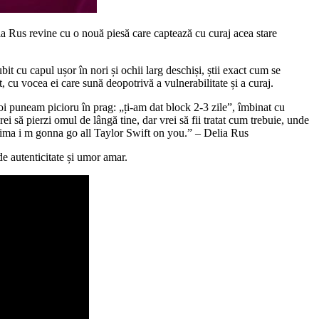
lia Rus revine cu o nouă piesă care captează cu curaj acea stare
t cu capul ușor în nori și ochii larg deschiși, știi exact cum se
, cu vocea ei care sună deopotrivă a vulnerabilitate și a curaj.
poi puneam picioru în prag: „ți-am dat block 2-3 zile”, îmbinat cu
ei să pierzi omul de lângă tine, dar vrei să fii tratat cum trebuie, unde
 inima i m gonna go all Taylor Swift on you.” – Delia Rus
de autenticitate și umor amar.