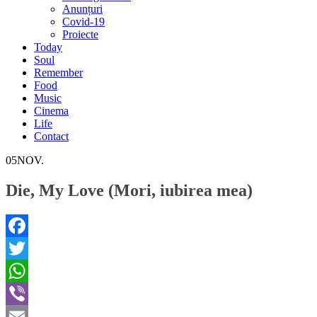
Anunțuri
Covid-19
Proiecte
Today
Soul
Remember
Food
Music
Cinema
Life
Contact
05
NOV.
Die, My Love (Mori, iubirea mea)
Facebook
Twitter
WhatsApp
Viber