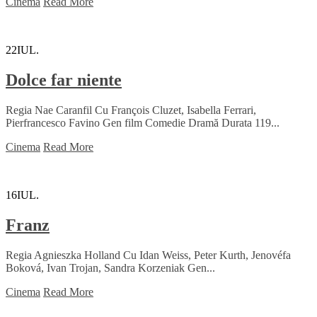
Cinema
Read More
22
IUL.
Dolce far niente
Regia Nae Caranfil Cu François Cluzet, Isabella Ferrari,
Pierfrancesco Favino Gen film Comedie Dramă Durata 119...
Cinema
Read More
16
IUL.
Franz
Regia Agnieszka Holland Cu Idan Weiss, Peter Kurth, Jenovéfa
Boková, Ivan Trojan, Sandra Korzeniak Gen...
Cinema
Read More