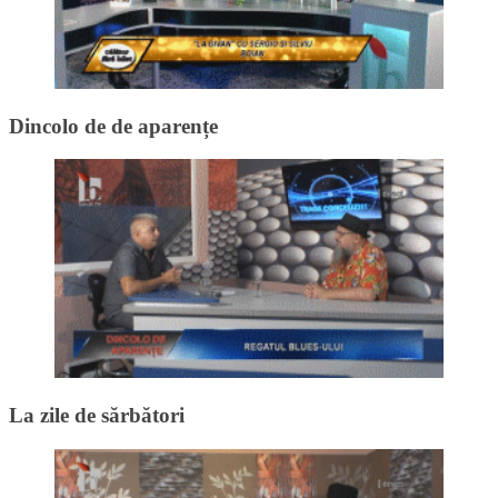
Dincolo de de aparențe
La zile de sărbători