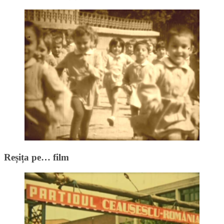
Reșița pe… film