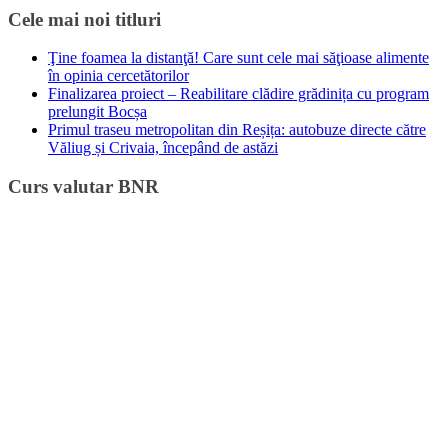
Cele mai noi titluri
Ţine foamea la distanţă! Care sunt cele mai săţioase alimente
în opinia cercetătorilor
Finalizarea proiect – Reabilitare clădire grădinița cu program
prelungit Bocșa
Primul traseu metropolitan din Reșița: autobuze directe către
Văliug și Crivaia, începând de astăzi
Curs valutar BNR