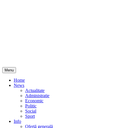
Skip
Menu
to
content
Home
News
Actualitate
Administratie
Economic
Politic
Social
Sport
Info
Ofertă generală