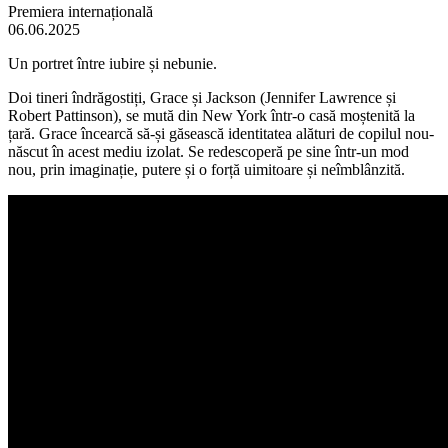
Premiera internațională
06.06.2025
Un portret între iubire și nebunie.
Doi tineri îndrăgostiți, Grace și Jackson (Jennifer Lawrence și
Robert Pattinson), se mută din New York într-o casă moștenită la
țară. Grace încearcă să-și găsească identitatea alături de copilul nou-
născut în acest mediu izolat. Se redescoperă pe sine într-un mod
nou, prin imaginație, putere și o forță uimitoare și neîmblânzită.