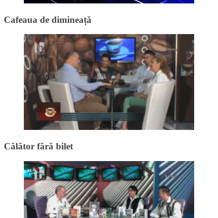
Cafeaua de dimineață
Călător fără bilet