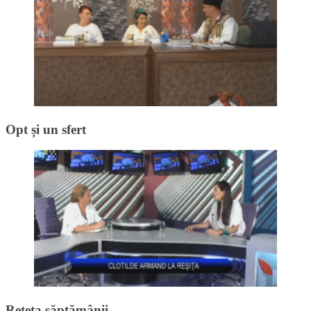
Opt și un sfert
Rețeta săptămânii