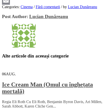
Viber
Categories:
Cinema
/
Fără comentarii
/
by
Lucian Dunăreanu
Email
Post Author:
Lucian Dunăreanu
Alte articole din aceeași categorie
06
AUG.
Ice Cream Man (Omul cu înghețata
mortală)
Regia Eli Roth Cu Eli Roth, Benjamin Byron Davis, Ari Millen,
Sarah Abbott, Karen Cliche Gen...