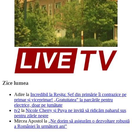
Zice lumea
Adire
la
Incredibil la Reșița: Șef din primărie îi contrazice pe
primar și viceprimar! „Gratuitatea” la parcările pentru
electrice, doar pe jumătate
tv2
la
Nicole Cherry și Puya ne invită să ridicăm paharul sus
pentru zilele negre
Mircea Apostol
la
„Ne dorim să asigurăm o dezvoltare robustă
a României în următorii ani”