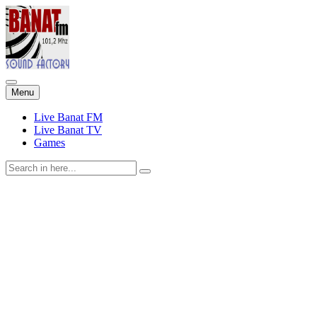
Skip
Menu
to
content
Live Banat FM
Live Banat TV
Games
Search
for: