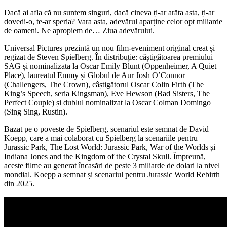
Dacă ai afla că nu suntem singuri, dacă cineva ți-ar arăta asta, ți-ar
dovedi-o, te-ar speria? Vara asta, adevărul aparține celor opt miliarde
de oameni. Ne apropiem de… Ziua adevărului.
Universal Pictures prezintă un nou film-eveniment original creat și
regizat de Steven Spielberg. În distribuție: câștigătoarea premiului
SAG și nominalizata la Oscar Emily Blunt (Oppenheimer, A Quiet
Place), laureatul Emmy și Globul de Aur Josh O’Connor
(Challengers, The Crown), câștigătorul Oscar Colin Firth (The
King’s Speech, seria Kingsman), Eve Hewson (Bad Sisters, The
Perfect Couple) și dublul nominalizat la Oscar Colman Domingo
(Sing Sing, Rustin).
Bazat pe o poveste de Spielberg, scenariul este semnat de David
Koepp, care a mai colaborat cu Spielberg la scenariile pentru
Jurassic Park, The Lost World: Jurassic Park, War of the Worlds și
Indiana Jones and the Kingdom of the Crystal Skull. Împreună,
aceste filme au generat încasări de peste 3 miliarde de dolari la nivel
mondial. Koepp a semnat și scenariul pentru Jurassic World Rebirth
din 2025.