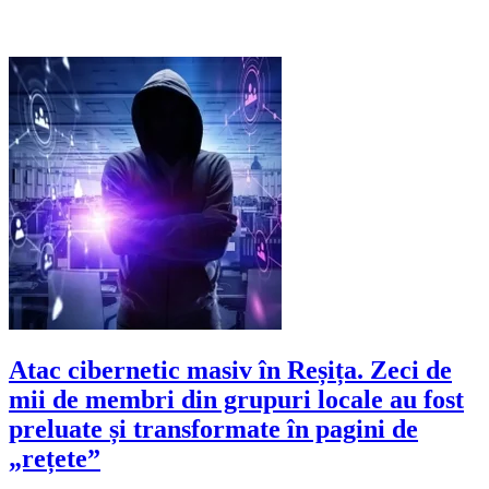
Atac cibernetic masiv în Reșița. Zeci de
mii de membri din grupuri locale au fost
preluate și transformate în pagini de
„rețete”