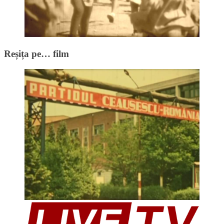
Reșița pe… film