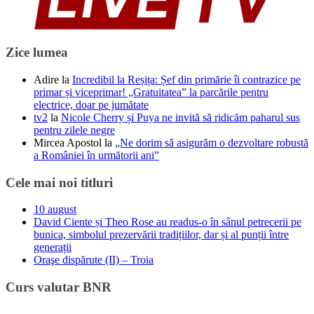
Zice lumea
Adire
la
Incredibil la Reșița: Șef din primărie îi contrazice pe
primar și viceprimar! „Gratuitatea” la parcările pentru
electrice, doar pe jumătate
tv2
la
Nicole Cherry și Puya ne invită să ridicăm paharul sus
pentru zilele negre
Mircea Apostol
la
„Ne dorim să asigurăm o dezvoltare robustă
a României în următorii ani”
Cele mai noi titluri
10 august
David Ciente și Theo Rose au readus-o în sânul petrecerii pe
bunica, simbolul prezervării tradițiilor, dar și al punții între
generații
Oraşe dispărute (II) – Troia
Curs valutar BNR