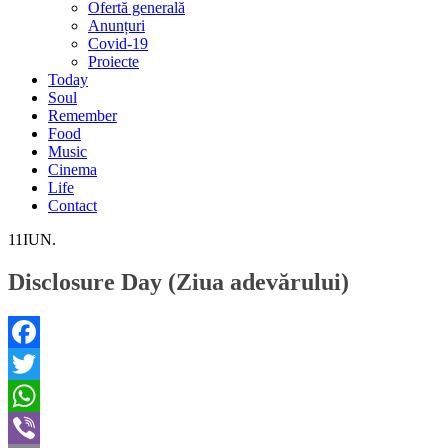
Ofertă generală
Anunțuri
Covid-19
Proiecte
Today
Soul
Remember
Food
Music
Cinema
Life
Contact
11
IUN.
Disclosure Day (Ziua adevărului)
Facebook
Twitter
WhatsApp