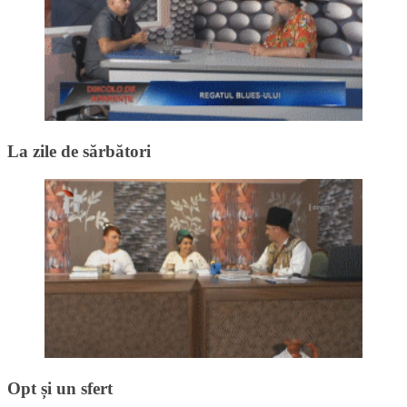
La zile de sărbători
Opt și un sfert