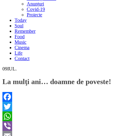
Anunțuri
Covid-19
Proiecte
Today
Soul
Remember
Food
Music
Cinema
Life
Contact
09
IUL.
La mulţi ani… doamne de poveste!
Facebook
Twitter
WhatsApp
Viber