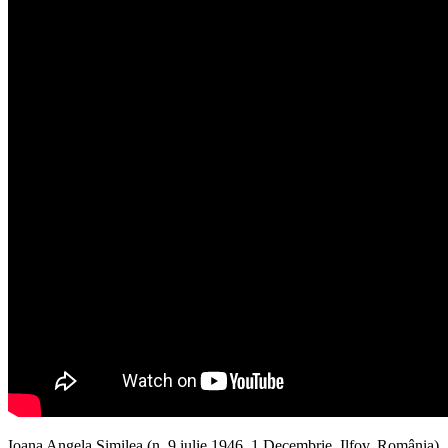
Ioana Angela Similea (n. 9 iulie 1946, 1 Decembrie, Ilfov, România)