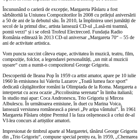
Încununând o carieră de excepție, Margareta Pâslaru a fost
sǎrbǎtorită la Uniunea Compozitorilor în 2008 cu prilejul aniversării
a 50 de ani de la debutul său. Īn 2010, la împlinirea unei jumătăți de
secol de la primul disc, artista lansează CD-ul „Lasă-mi toamnă,
pomii verzi“ și i se oferă Trofeul Electrecord. Fundația Radio
România editează în 2013 CD-ul aniversar „Margareta 70“ – 55 de
ani de activitate artistica.
Vom puncta succint câteva etape, activitatea în muzică, teatru, film,
compoziție, folclor, a legendarei personalități, „un mit al muzicii
ușoare“ cum a numit-o compozitorul George Grigoriu.
Descoperită de Ileana Pop în 1959 ca artist amator, apare pe 10 iulie
1960 în emisiunea lui Valeriu Lazarov „Toată lumea face sport”
dedicată câștigătorilor români la Olimpiada de la Roma. Margareta a
interpretat cu acea ocazie „Piccolissima serenata“ în limba italiană;
în studio mai apar: Coca Andronescu, Trio Grigoriu și Mircea
Albulescu. În următoarea emisiune, în duet cu Marina Voica,
lansează versiunea românească a piesei „Pe aripa vântului”. În 1961
Margareta Pâslaru obține Premiul I la faza orășenească a celui de-al
VI-lea concurs al artiștilor amatori.
Impresionat de timbrul aparte al Margaretei, tânărul George Grigoriu
din „Trio Grigoriu“, compune special pentru ea, în 1959, „Chemarea