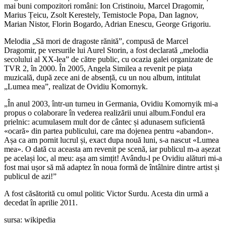
mai buni compozitori români: Ion Cristinoiu, Marcel Dragomir,
Marius Țeicu, Zsolt Kerestely, Temistocle Popa, Dan Iagnov,
Marian Nistor, Florin Bogardo, Adrian Enescu, George Grigoriu.
Melodia „Să mori de dragoste rănită”, compusă de Marcel
Dragomir, pe versurile lui Aurel Storin, a fost declarată „melodia
secolului al XX-lea” de către public, cu ocazia galei organizate de
TVR 2, în 2000. În 2005, Angela Similea a revenit pe piața
muzicală, după zece ani de absență, cu un nou album, intitulat
„Lumea mea”, realizat de Ovidiu Komornyk.
„În anul 2003, într-un turneu in Germania, Ovidiu Komornyik mi-a
propus o colaborare în vederea realizării unui album.Fondul era
prielnic: acumulasem mult dor de cântec și adunasem suficientă
«ocară» din partea publicului, care ma dojenea pentru «abandon».
Așa ca am pornit lucrul și, exact dupa nouă luni, s-a nascut «Lumea
mea». O dată cu aceasta am revenit pe scenă, iar publicul m-a așezat
pe același loc, al meu: așa am simțit! Avându-l pe Ovidiu alături mi-a
fost mai ușor să mă adaptez în noua formă de întâlnire dintre artist și
publicul de azi!”
A fost căsătorită cu omul politic Victor Surdu. Acesta din urmă a
decedat în aprilie 2011.
sursa: wikipedia