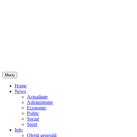
Skip
Menu
to
content
Home
News
Actualitate
Administratie
Economic
Politic
Social
Sport
Info
Ofertă generală