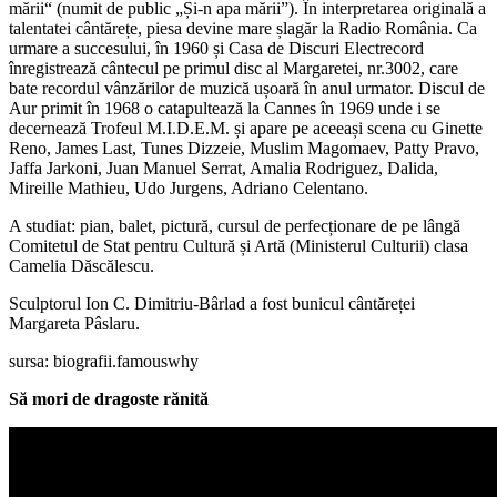
mării“ (numit de public „Și-n apa mării”). În interpretarea originală a
talentatei cântărețe, piesa devine mare șlagăr la Radio România. Ca
urmare a succesului, în 1960 și Casa de Discuri Electrecord
înregistrează cântecul pe primul disc al Margaretei, nr.3002, care
bate recordul vânzărilor de muzică ușoară în anul urmator. Discul de
Aur primit în 1968 o catapultează la Cannes în 1969 unde i se
decernează Trofeul M.I.D.E.M. și apare pe aceeași scena cu Ginette
Reno, James Last, Tunes Dizzeie, Muslim Magomaev, Patty Pravo,
Jaffa Jarkoni, Juan Manuel Serrat, Amalia Rodriguez, Dalida,
Mireille Mathieu, Udo Jurgens, Adriano Celentano.
A studiat: pian, balet, pictură, cursul de perfecționare de pe lângă
Comitetul de Stat pentru Cultură și Artă (Ministerul Culturii) clasa
Camelia Dăscălescu.
Sculptorul Ion C. Dimitriu-Bârlad a fost bunicul cântăreței
Margareta Pâslaru.
sursa: biografii.famouswhy
Să mori de dragoste rănită