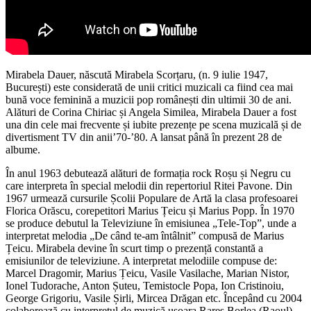
Mirabela Dauer, născută Mirabela Scorțaru, (n. 9 iulie 1947,
București) este considerată de unii critici muzicali ca fiind cea mai
bună voce feminină a muzicii pop românești din ultimii 30 de ani.
Alături de Corina Chiriac și Angela Similea, Mirabela Dauer a fost
una din cele mai frecvente și iubite prezențe pe scena muzicală și de
divertisment TV din anii’70-’80. A lansat până în prezent 28 de
albume.
În anul 1963 debutează alături de formația rock Roșu și Negru cu
care interpreta în special melodii din repertoriul Ritei Pavone. Din
1967 urmează cursurile Școlii Populare de Artă la clasa profesoarei
Florica Orăscu, corepetitori Marius Țeicu și Marius Popp. În 1970
se produce debutul la Televiziune în emisiunea „Tele-Top”, unde a
interpretat melodia „De când te-am întâlnit” compusă de Marius
Țeicu. Mirabela devine în scurt timp o prezență constantă a
emisiunilor de televiziune. A interpretat melodiile compuse de:
Marcel Dragomir, Marius Țeicu, Vasile Vasilache, Marian Nistor,
Ionel Tudorache, Anton Șuteu, Temistocle Popa, Ion Cristinoiu,
George Grigoriu, Vasile Șirli, Mircea Drăgan etc. Începând cu 2004
colaborează cu interpretul de muzică ușoara Rareș Borlea (Raoul).