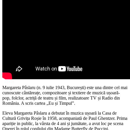
Margareta Pâslaru (n. 9 iulie 1943, București) este una dintre cel mai
cunoscute cântăreațe, compozitoare și textiere de muzică ușoară-
pop, folclor, actriță de teatru și film, realizatoare TV și Radio din
România. A scris cartea „Eu și Timpul”.
Eleva Margareta Pâslaru a debutat în muzica ușoară la Casa de
Cultură Grivița Roșie în 1958, acompaniată de Paul Ghentzer. Prima
apariție in public, la vârsta de 4 ani și jumătate, a avut loc pe scena
Operei în rolul copilului din Madame Butterfly de Puccini.