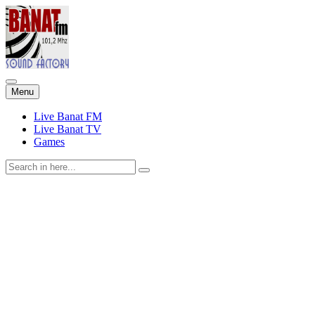
Skip
Menu
to
content
Live Banat FM
Live Banat TV
Games
Search
for: