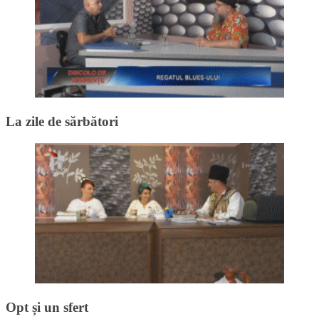
La zile de sărbători
Opt și un sfert