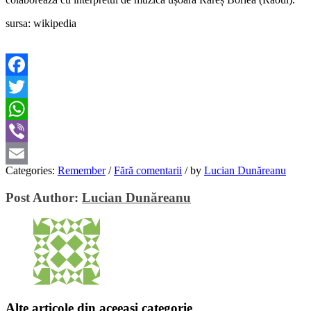
sursa: wikipedia
Facebook
Twitter
WhatsApp
Viber
Categories:
Remember
/
Fără comentarii
/
by
Lucian Dunăreanu
Email
Post Author:
Lucian Dunăreanu
Alte articole din aceeași categorie