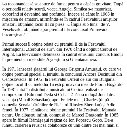
i-a recomandat să se apuce de fumat pentru a căpăta gravitate. După
o perioadă relativ scurtă, vocea Angelei Similea s-a maturizat,
coborând și devenind mai profundă. Începe să cânte în 1965 în
mișcarea de amatori, afirmându-se în cadrul Festivalului artiștilor
amatori, obținând locul III cu piesa „Câmpia sub lună” de V.
Veselovski, obținând apoi premiul I la concursul Primăvara
bucureșteană.
Primul succes îl obține odată cu premiul II de la Festivalul
Internațional „Cerbul de aur”, din 1970 când a obținut Cerbul de
Argint. La televiziune debutează în cadrul emisiunii-concurs Emoții
în premieră cu melodiile Așa ești tu și Guantanamera.
În 1971 lansează șlagărul lui George Grigoriu Amurgul, cu care va
obține premiul special al juriului la concursul Ancora Decinului din
Cehoslovacia. În 1972, la Festivalul Orfeul de aur din Bulgaria,
obține locul II cu melodia Tu ești primăvara mea de Florin Bogardo.
În 1981 intră în distribuția musicalului Corina realizat de
compozitorul Edmond Deda și Cella Tănăsescu după Jocul de-a
vacanța (Mihail Sebastian), apoi Fratele meu, Charles (după
comedia Școala bârfelilor de Richard Rinsley Sheridan) și Adio
femei. În 1977, cântăreața obține premiul I la Festivalul Mamaia
pentru Un albastru infinit, compusă de Marcel Dragomir. În 1985
apare în filmul Rămășagul regizat de Ion Popescu Gopo. De-a
lungul carierei a reușit să colaboreze cu unii dintre cei mai mari și