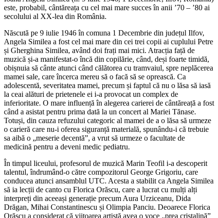
este, probabil, cântăreața cu cel mai mare succes în anii ’70 – ’80 ai
secolului al XX-lea din România.
Născută pe 9 iulie 1946 în comuna 1 Decembrie din județul Ilfov,
Angela Similea a fost cel mai mare din cei trei copii ai cuplului Petre
și Gherghina Similea, având doi frați mai mici. Atracția față de
muzică și-a manifestat-o încă din copilărie, când, deși foarte timidă,
obișnuia să cânte atunci când călătorea cu tramvaiul, spre neplăcerea
mamei sale, care încerca mereu să o facă să se oprească. Ca
adolescentă, severitatea mamei, precum și faptul că nu o lăsa să iasă
la ceai alături de prietenele ei i-a provocat un complex de
inferioritate. O mare influență în alegerea carierei de cântăreață a fost
când a asistat pentru prima dată la un concert al Mariei Tănase.
Totuși, din cauza refuzului categoric al mamei de a o lăsa să urmeze
o carieră care nu-i oferea siguranță materială, spunându-i că trebuie
sa aibă o „meserie decentă”, a vrut să urmeze o facultate de
medicină pentru a deveni medic pediatru.
În timpul liceului, profesorul de muzică Marin Teofil i-a descoperit
talentul, îndrumând-o către compozitorul George Grigoriu, care
conducea atunci ansamblul UTC. Acesta a stabilit ca Angela Similea
să ia lecții de canto cu Florica Orăscu, care a lucrat cu mulți alți
interpreți din aceeași generație precum Aura Urziceanu, Dida
Drăgan, Mihai Constantinescu și Olimpia Panciu. Deoarece Florica
Orăscu a considerat că viitoarea artistă avea o voce „prea cristalină”