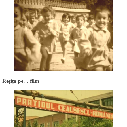
Reșița pe… film