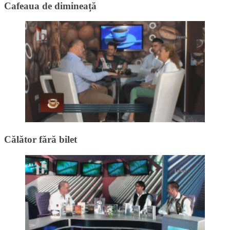
Cafeaua de dimineață
Călător fără bilet