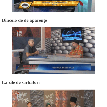
Dincolo de de aparențe
La zile de sărbători