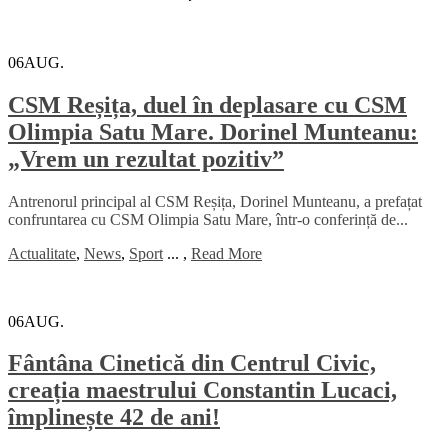
06
AUG.
CSM Reșița, duel în deplasare cu CSM
Olimpia Satu Mare. Dorinel Munteanu:
„Vrem un rezultat pozitiv”
Antrenorul principal al CSM Reșița, Dorinel Munteanu, a prefațat
confruntarea cu CSM Olimpia Satu Mare, într-o conferință de...
Actualitate
,
News
,
Sport
...
,
Read More
06
AUG.
Fântâna Cinetică din Centrul Civic,
creația maestrului Constantin Lucaci,
împlinește 42 de ani!