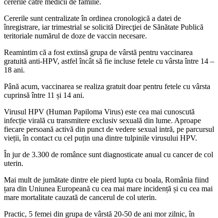
cererile către medicii de familie.
Cererile sunt centralizate în ordinea cronologică a datei de
înregistrare, iar trimestrial se solicită Direcţiei de Sănătate Publică
teritoriale numărul de doze de vaccin necesare.
Reamintim că a fost extinsă grupa de vârstă pentru vaccinarea
gratuită anti-HPV, astfel încât să fie incluse fetele cu vârsta între 14 –
18 ani.
Până acum, vaccinarea se realiza gratuit doar pentru fetele cu vârsta
cuprinsă între 11 și 14 ani.
Virusul HPV (Human Papiloma Virus) este cea mai cunoscută
infecție virală cu transmitere exclusiv sexuală din lume. Aproape
fiecare persoană activă din punct de vedere sexual intră, pe parcursul
vieții, în contact cu cel puțin una dintre tulpinile virusului HPV.
În jur de 3.300 de românce sunt diagnosticate anual cu cancer de col
uterin.
Mai mult de jumătate dintre ele pierd lupta cu boala, România fiind
țara din Uniunea Europeană cu cea mai mare incidență și cu cea mai
mare mortalitate cauzată de cancerul de col uterin.
Practic, 5 femei din grupa de vârstă 20-50 de ani mor zilnic, în