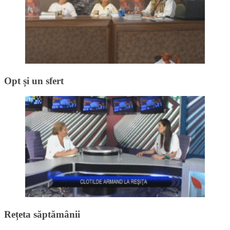
Opt și un sfert
Rețeta săptămânii