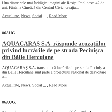
Una dintre cele mai îndrăgite imagini ale Reșiței împlinește 42 de
ani. Fântâna Cinetică din Centrul Civic, creația...
Actualitate
,
News
,
Social
...
,
Read More
06
AUG.
AQUACARAȘ S.A. răspunde acuzațiilor
privind lucrările de pe strada Pecinișca
din Băile Herculane
AQUACARAȘ S.A. transmite că lucrările de pe strada Pecinișca
din Băile Herculane sunt parte a proiectului regional de dezvoltare
a...
Actualitate
,
News
,
Social
...
,
Read More
06
AUG.