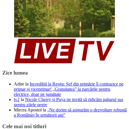
Zice lumea
Adire
la
Incredibil la Reșița: Șef din primărie îi contrazice pe
primar și viceprimar! „Gratuitatea” la parcările pentru
electrice, doar pe jumătate
tv2
la
Nicole Cherry și Puya ne invită să ridicăm paharul sus
pentru zilele negre
Mircea Apostol
la
„Ne dorim să asigurăm o dezvoltare robustă
a României în următorii ani”
Cele mai noi titluri