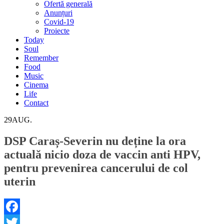
Ofertă generală
Anunțuri
Covid-19
Proiecte
Today
Soul
Remember
Food
Music
Cinema
Life
Contact
29
AUG.
DSP Caraș-Severin nu deține la ora
actuală nicio doza de vaccin anti HPV,
pentru prevenirea cancerului de col
uterin
Facebook