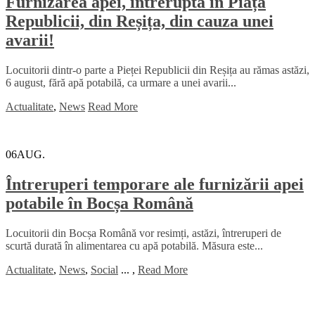
Furnizarea apei, întreruptă în Piața
Republicii, din Reșița, din cauza unei
avarii!
Locuitorii dintr-o parte a Pieței Republicii din Reșița au rămas astăzi,
6 august, fără apă potabilă, ca urmare a unei avarii...
Actualitate
,
News
Read More
06
AUG.
Întreruperi temporare ale furnizării apei
potabile în Bocșa Română
Locuitorii din Bocșa Română vor resimți, astăzi, întreruperi de
scurtă durată în alimentarea cu apă potabilă. Măsura este...
Actualitate
,
News
,
Social
...
,
Read More