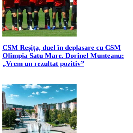
CSM Reșița, duel în deplasare cu CSM
Olimpia Satu Mare. Dorinel Munteanu:
„Vrem un rezultat pozitiv”