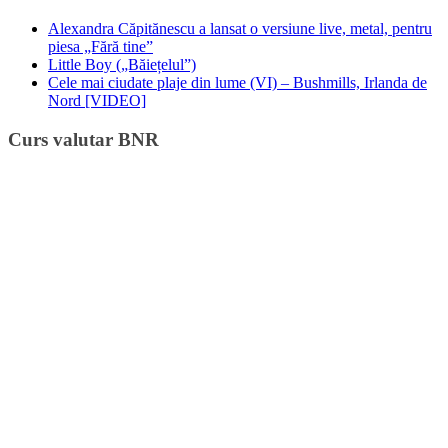
Alexandra Căpitănescu a lansat o versiune live, metal, pentru
piesa „Fără tine”
Little Boy („Băiețelul”)
Cele mai ciudate plaje din lume (VI) – Bushmills, Irlanda de
Nord [VIDEO]
Curs valutar BNR