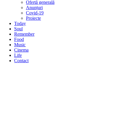
Ofertă generală
Anunțuri
Covid-19
Proiecte
Today
Soul
Remember
Food
Music
Cinema
Life
Contact