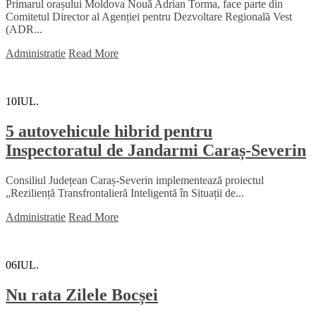
Primarul orașului Moldova Nouă Adrian Torma, face parte din
Comitetul Director al Agenției pentru Dezvoltare Regională Vest
(ADR...
Administratie
Read More
10
IUL.
5 autovehicule hibrid pentru
Inspectoratul de Jandarmi Caraș-Severin
Consiliul Județean Caraș-Severin implementează proiectul
„Reziliență Transfrontalieră Inteligentă în Situații de...
Administratie
Read More
06
IUL.
Nu rata Zilele Bocșei