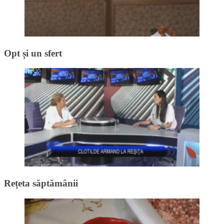
Opt și un sfert
Rețeta săptămânii