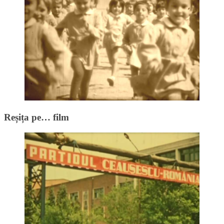
Reșița pe… film