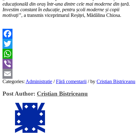
educațională din oraș într-una dintre cele mai moderne din țară.
Investim constant în educație, pentru școli moderne și copii
motivați”
, a transmis viceprimarul Reșiței, Mădălina Chiosa.
Facebook
Twitter
WhatsApp
Viber
Categories:
Administratie
/
Fără comentarii
/
by
Cristian Bistriceanu
Email
Post Author:
Cristian Bistriceanu