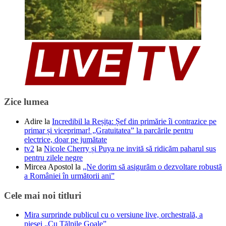
Zice lumea
Adire
la
Incredibil la Reșița: Șef din primărie îi contrazice pe
primar și viceprimar! „Gratuitatea” la parcările pentru
electrice, doar pe jumătate
tv2
la
Nicole Cherry și Puya ne invită să ridicăm paharul sus
pentru zilele negre
Mircea Apostol
la
„Ne dorim să asigurăm o dezvoltare robustă
a României în următorii ani”
Cele mai noi titluri
Mira surprinde publicul cu o versiune live, orchestrală, a
piesei „Cu Tălpile Goale”