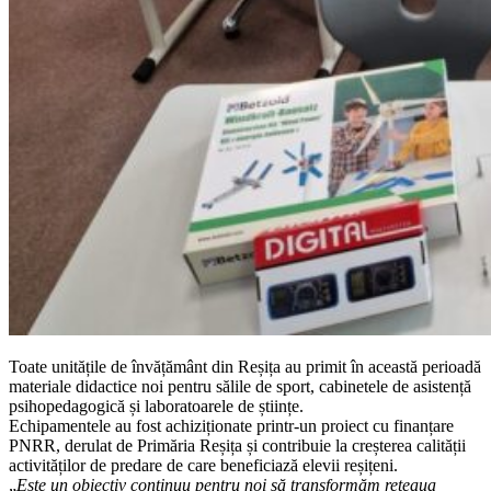
Toate unitățile de învățământ din Reșița au primit în această perioadă
materiale didactice noi pentru sălile de sport, cabinetele de asistență
psihopedagogică și laboratoarele de științe.
Echipamentele au fost achiziționate printr-un proiect cu finanțare
PNRR, derulat de Primăria Reșița și contribuie la creșterea calității
activităților de predare de care beneficiază elevii reșițeni.
„
Este un obiectiv continuu pentru noi să transformăm rețeaua