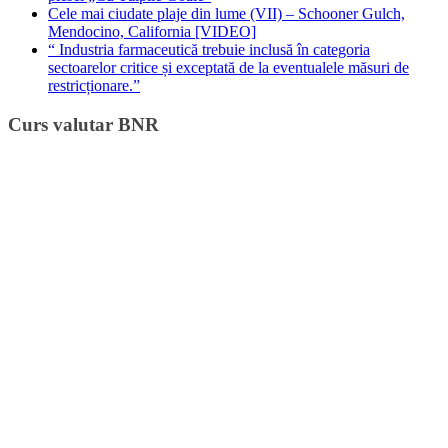
Cele mai ciudate plaje din lume (VII) – Schooner Gulch,
Mendocino, California [VIDEO]
“ Industria farmaceutică trebuie inclusă în categoria
sectoarelor critice și exceptată de la eventualele măsuri de
restricționare.”
Curs valutar BNR