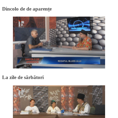
Dincolo de de aparențe
La zile de sărbători