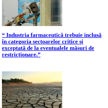
“ Industria farmaceutică trebuie inclusă
în categoria sectoarelor critice și
exceptată de la eventualele măsuri de
restricționare.”