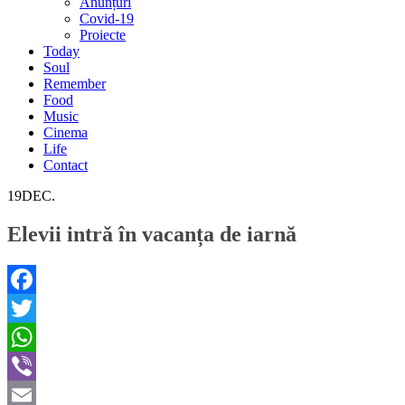
Anunțuri
Covid-19
Proiecte
Today
Soul
Remember
Food
Music
Cinema
Life
Contact
19
DEC.
Elevii intră în vacanța de iarnă
Facebook
Twitter
WhatsApp
Viber