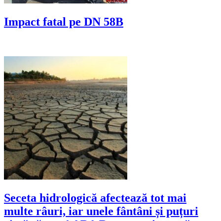
Impact fatal pe DN 58B
Seceta hidrologică afectează tot mai
multe râuri, iar unele fântâni și puțuri