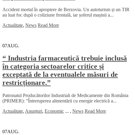
Accident mortal în apropiere de Berzovia. Un autoturism și un TIR
au luat foc după o coliziune frontală, iar șoferul mașinii a...
Actualitate
,
News
Read More
07
AUG.
“ Industria farmaceutică trebuie inclusă
în categoria sectoarelor critice și
exceptată de la eventualele măsuri de
restricționare.”
Patronatul Producătorilor Industriali de Medicamente din România
(PRIMER): “Întreruperea alimentării cu energie electrică a...
Actualitate
,
Anunțuri
,
Economic
...
,
News
Read More
07
AUG.