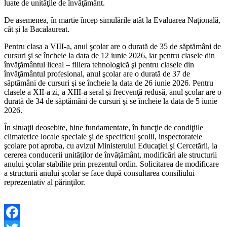
luate de unităţile de învăţământ.
De asemenea, în martie încep simulările atât la Evaluarea Națională,
cât și la Bacalaureat.
Pentru clasa a VIII-a, anul şcolar are o durată de 35 de săptămâni de
cursuri şi se încheie la data de 12 iunie 2026, iar pentru clasele din
învăţământul liceal – filiera tehnologică şi pentru clasele din
învăţământul profesional, anul şcolar are o durată de 37 de
săptămâni de cursuri şi se încheie la data de 26 iunie 2026. Pentru
clasele a XII-a zi, a XIII-a seral şi frecvenţă redusă, anul şcolar are o
durată de 34 de săptămâni de cursuri şi se încheie la data de 5 iunie
2026.
În situaţii deosebite, bine fundamentate, în funcţie de condiţiile
climaterice locale speciale şi de specificul şcolii, inspectoratele
şcolare pot aproba, cu avizul Ministerului Educaţiei şi Cercetării, la
cererea conducerii unităţilor de învăţământ, modificări ale structurii
anului şcolar stabilite prin prezentul ordin. Solicitarea de modificare
a structurii anului şcolar se face după consultarea consiliului
reprezentativ al părinţilor.