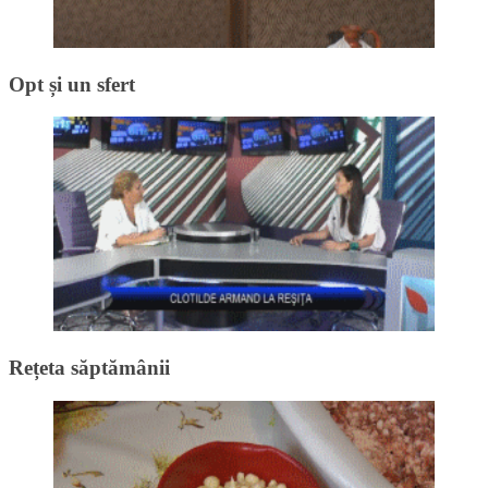
Opt și un sfert
Rețeta săptămânii