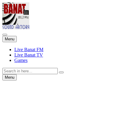
Skip
Menu
to
content
Live Banat FM
Live Banat TV
Games
Search
for:
Skip
Menu
to
content