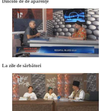
Dincolo de de aparențe
La zile de sărbători