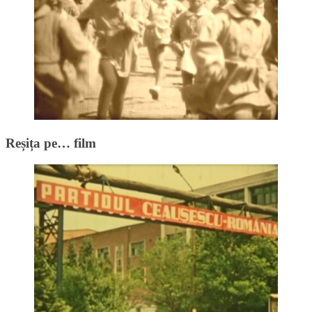
Reșița pe… film