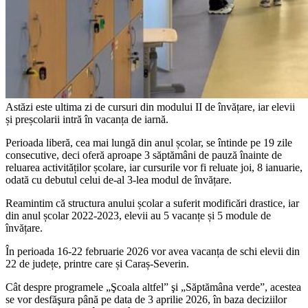
Astăzi este ultima zi de cursuri din modului II de învățare, iar elevii
și preșcolarii intră în vacanța de iarnă.
Perioada liberă, cea mai lungă din anul școlar, se întinde pe 19 zile
consecutive, deci oferă aproape 3 săptămâni de pauză înainte de
reluarea activităților școlare, iar cursurile vor fi reluate joi, 8 ianuarie,
odată cu debutul celui de-al 3-lea modul de învățare.
Reamintim că structura anului școlar a suferit modificări drastice, iar
din anul școlar 2022-2023, elevii au 5 vacanțe și 5 module de
învățare.
În perioada 16-22 februarie 2026 vor avea vacanța de schi elevii din
22 de județe, printre care și Caraș-Severin.
Cât despre programele „Şcoala altfel” şi „Săptămâna verde”, acestea
se vor desfăşura până pe data de 3 aprilie 2026, în baza deciziilor