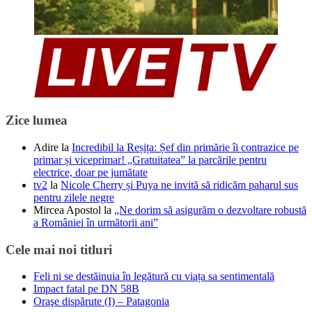
Zice lumea
Adire
la
Incredibil la Reșița: Șef din primărie îi contrazice pe
primar și viceprimar! „Gratuitatea” la parcările pentru
electrice, doar pe jumătate
tv2
la
Nicole Cherry și Puya ne invită să ridicăm paharul sus
pentru zilele negre
Mircea Apostol
la
„Ne dorim să asigurăm o dezvoltare robustă
a României în următorii ani”
Cele mai noi titluri
Feli ni se destăinuia în legătură cu viața sa sentimentală
Impact fatal pe DN 58B
Oraşe dispărute (I) – Patagonia