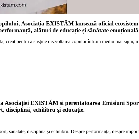
opilului, Asociația EXISTĂM lansează oficial ecosistem
de performanță, alături de educație și sănătate emoțională
eat pentru a susține dezvoltarea copiilor într-un mediu mai sigur, mai s
dinta Asociației EXISTĂM si perentatoarea Emisiuni Spor
, disciplină, echilibru și educație.
t, sănătate, disciplină și echilibru. Despre performanță, despre importa