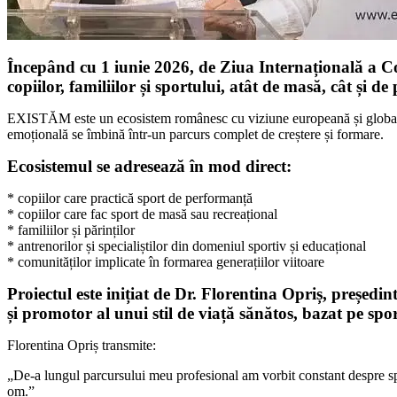
Începând cu 1 iunie 2026, de Ziua Internațională a C
copiilor, familiilor și sportului, atât de masă, cât și 
EXISTĂM este un ecosistem românesc cu viziune europeană și globală, cr
emoțională se îmbină într-un parcurs complet de creștere și formare.
Ecosistemul se adresează în mod direct:
* copiilor care practică sport de performanță
* copiilor care fac sport de masă sau recreațional
* familiilor și părinților
* antrenorilor și specialiștilor din domeniul sportiv și educațional
* comunităților implicate în formarea generațiilor viitoare
Proiectul este inițiat de Dr. Florentina Opriș, preșe
și promotor al unui stil de viață sănătos, bazat pe sport
Florentina Opriș transmite:
„De-a lungul parcursului meu profesional am vorbit constant despre spor
om.”