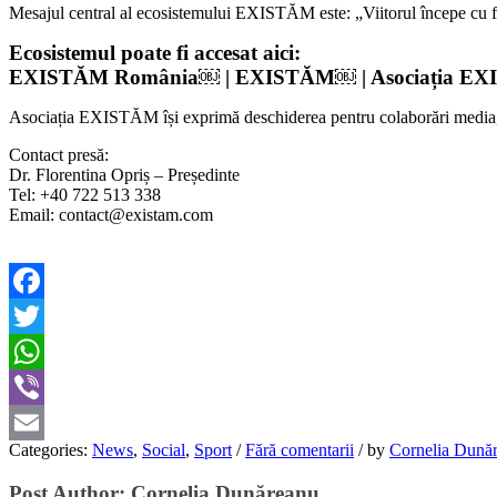
Mesajul central al ecosistemului EXISTĂM este: „Viitorul începe cu felul
Ecosistemul poate fi accesat aici:
EXISTĂM România￼ | EXISTĂM￼ | Asociația E
Asociația EXISTĂM își exprimă deschiderea pentru colaborări media, int
Contact presă:
Dr. Florentina Opriș – Președinte
Tel: +40 722 513 338
Email: contact@existam.com
Facebook
Twitter
WhatsApp
Viber
Categories:
News
,
Social
,
Sport
/
Fără comentarii
/
by
Cornelia Dună
Email
Post Author:
Cornelia Dunăreanu