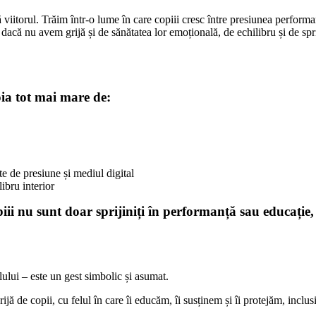
 viitorul. Trăim într-o lume în care copiii cresc între presiunea performan
dacă nu avem grijă și de sănătatea lor emoțională, de echilibru și de sprij
ia tot mai mare de:
te de presiune și mediul digital
libru interior
 nu sunt doar sprijiniți în performanță sau educație, ci
ului – este un gest simbolic și asumat.
jă de copii, cu felul în care îi educăm, îi susținem și îi protejăm, inclus