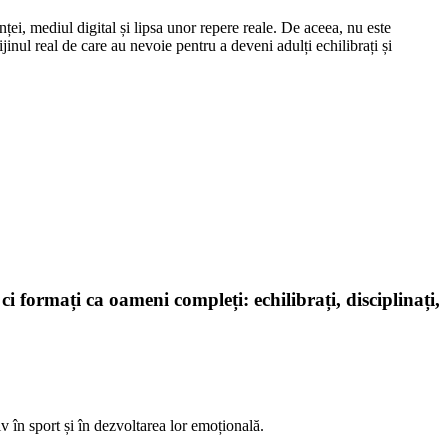
ței, mediul digital și lipsa unor repere reale. De aceea, nu este
inul real de care au nevoie pentru a deveni adulți echilibrați și
 formați ca oameni compleți: echilibrați, disciplinați,
iv în sport și în dezvoltarea lor emoțională.