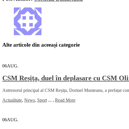
Alte articole din aceeași categorie
06
AUG.
CSM Reșița, duel în deplasare cu CSM Oli
Antrenorul principal al CSM Reșița, Dorinel Munteanu, a prefațat con
Actualitate
,
News
,
Sport
...
,
Read More
06
AUG.