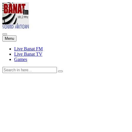
Skip
Menu
to
content
Live Banat FM
Live Banat TV
Games
Search
for: