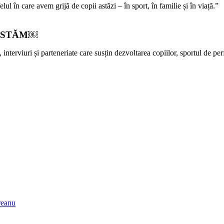
 în care avem grijă de copii astăzi – în sport, în familie și în viață.”
XISTĂM￼
erviuri și parteneriate care susțin dezvoltarea copiilor, sportul de per
reanu