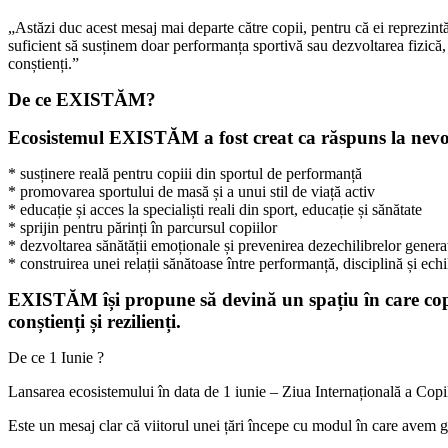
„Astăzi duc acest mesaj mai departe către copii, pentru că ei reprezintă
suficient să susținem doar performanța sportivă sau dezvoltarea fizică, 
conștienți.”
De ce EXISTĂM?
Ecosistemul EXISTĂM a fost creat ca răspuns la nevo
* susținere reală pentru copiii din sportul de performanță
* promovarea sportului de masă și a unui stil de viață activ
* educație și acces la specialiști reali din sport, educație și sănătate
* sprijin pentru părinți în parcursul copiilor
* dezvoltarea sănătății emoționale și prevenirea dezechilibrelor genera
* construirea unei relații sănătoase între performanță, disciplină și echi
EXISTĂM își propune să devină un spațiu în care copiii
conștienți și rezilienți.
De ce 1 Iunie ?
Lansarea ecosistemului în data de 1 iunie – Ziua Internațională a Copil
Este un mesaj clar că viitorul unei țări începe cu modul în care avem gri