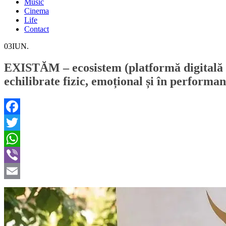
Music
Cinema
Life
Contact
03
IUN.
EXISTĂM – ecosistem (platformă digitală și 
echilibrate fizic, emoțional și în performan
Facebook
Twitter
WhatsApp
Viber
Email