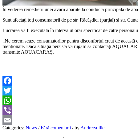
În vederea remedierii unei avarii apărute la conducta principală de apă 
Sunt afectați toți consumatorii de pe str. Răcășdiei (parțial) și str. Cant
Lucrarea va fi executată în intervalul orar specificat de către per
„Ne cerem scuze consumatorilor pentru disconfortul creat de această opr
menţionate. Dacă situaţia persistă vă rugăm să contactați AQUACAR
transmite AQUACARAȘ.
Facebook
Twitter
WhatsApp
Viber
Categories:
News
/
Fără comentarii
/
by
Andreea Ilie
Email