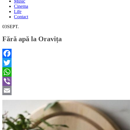
Music
Cinema
Life
Contact
03
SEPT.
Fără apă la Oravița
Facebook
Twitter
WhatsApp
Viber
Email