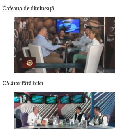
Cafeaua de dimineață
Călător fără bilet