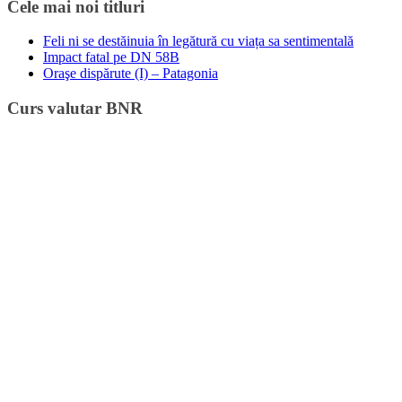
Cele mai noi titluri
Feli ni se destăinuia în legătură cu viața sa sentimentală
Impact fatal pe DN 58B
Oraşe dispărute (I) – Patagonia
Curs valutar BNR