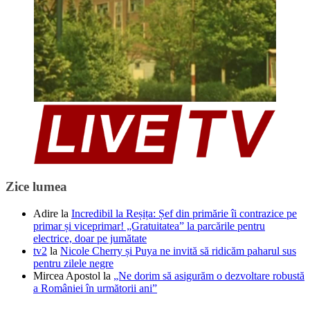
Zice lumea
Adire
la
Incredibil la Reșița: Șef din primărie îi contrazice pe
primar și viceprimar! „Gratuitatea” la parcările pentru
electrice, doar pe jumătate
tv2
la
Nicole Cherry și Puya ne invită să ridicăm paharul sus
pentru zilele negre
Mircea Apostol
la
„Ne dorim să asigurăm o dezvoltare robustă
a României în următorii ani”