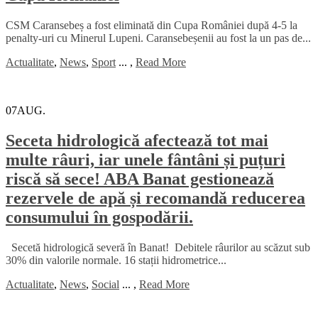
CSM Caransebeș a fost eliminată din Cupa României după 4-5 la
penalty-uri cu Minerul Lupeni. Caransebeșenii au fost la un pas de...
Actualitate
,
News
,
Sport
...
,
Read More
07
AUG.
Seceta hidrologică afectează tot mai
multe râuri, iar unele fântâni și puțuri
riscă să sece! ABA Banat gestionează
rezervele de apă și recomandă reducerea
consumului în gospodării.
Secetă hidrologică severă în Banat! Debitele râurilor au scăzut sub
30% din valorile normale. 16 stații hidrometrice...
Actualitate
,
News
,
Social
...
,
Read More