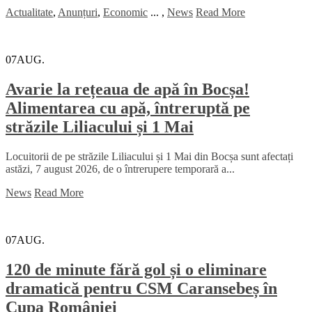
Actualitate
,
Anunțuri
,
Economic
...
,
News
Read More
07
AUG.
Avarie la rețeaua de apă în Bocșa!
Alimentarea cu apă, întreruptă pe
străzile Liliacului și 1 Mai
Locuitorii de pe străzile Liliacului și 1 Mai din Bocșa sunt afectați
astăzi, 7 august 2026, de o întrerupere temporară a...
News
Read More
07
AUG.
120 de minute fără gol și o eliminare
dramatică pentru CSM Caransebeș în
Cupa României