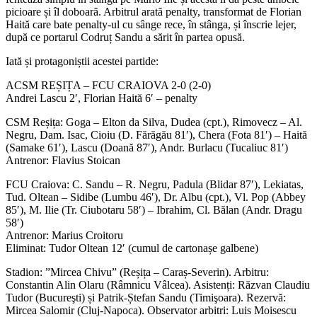
picioare și îl doboară. Arbitrul arată penalty, transformat de Florian
Haită care bate penalty-ul cu sânge rece, în stânga, și înscrie lejer,
după ce portarul Codruț Sandu a sărit în partea opusă.
Iată și protagoniștii acestei partide:
ACSM REȘIȚA – FCU CRAIOVA 2-0 (2-0)
Andrei Lascu 2′, Florian Haită 6′ – penalty
CSM Reșița: Goga – Elton da Silva, Dudea (cpt.), Rimovecz – Al.
Negru, Dam. Isac, Cioiu (D. Fărăgău 81′), Chera (Fota 81′) – Haită
(Samake 61′), Lascu (Doană 87′), Andr. Burlacu (Tucaliuc 81′)
Antrenor: Flavius Stoican
FCU Craiova: C. Sandu – R. Negru, Padula (Blidar 87′), Lekiatas,
Tud. Oltean – Sidibe (Lumbu 46′), Dr. Albu (cpt.), Vl. Pop (Abbey
85′), M. Ilie (Tr. Ciubotaru 58′) – Ibrahim, Cl. Bălan (Andr. Dragu
58′)
Antrenor: Marius Croitoru
Eliminat: Tudor Oltean 12′ (cumul de cartonașe galbene)
Stadion: ”Mircea Chivu” (Reșița – Caraș-Severin). Arbitru:
Constantin Alin Olaru (Râmnicu Vâlcea). Asistenți: Răzvan Claudiu
Tudor (Bucureşti) și Patrik-Ștefan Sandu (Timişoara). Rezervă:
Mircea Salomir (Cluj-Napoca). Observator arbitri: Luis Moisescu