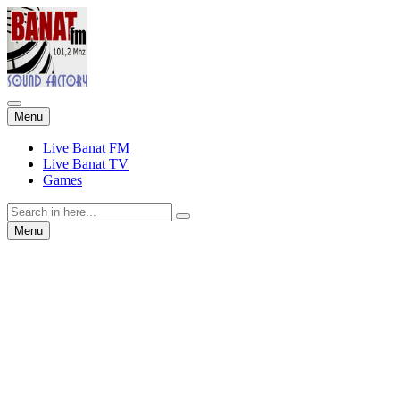
Skip
Menu
to
content
Live Banat FM
Live Banat TV
Games
Search
for:
Skip
Menu
to
content