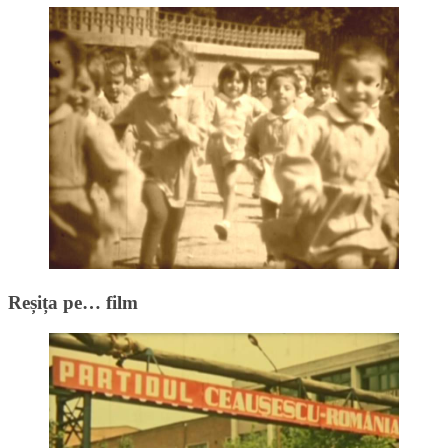
Reșița pe… film