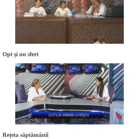
Opt și un sfert
Rețeta săptămânii