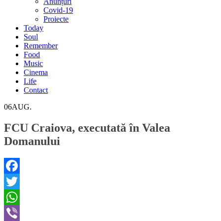
Anunțuri
Covid-19
Proiecte
Today
Soul
Remember
Food
Music
Cinema
Life
Contact
06
AUG.
FCU Craiova, executată în Valea
Domanului
Facebook
Twitter
WhatsApp