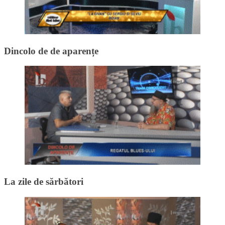
Dincolo de de aparențe
La zile de sărbători