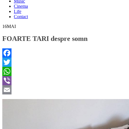
Music
Cinema
Life
Contact
16
MAI
FOARTE TARI despre somn
Facebook
Twitter
WhatsApp
Viber
Email