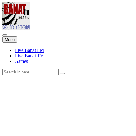
Skip
Menu
to
content
Live Banat FM
Live Banat TV
Games
Search
for: