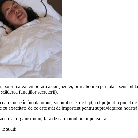
n suprimarea temporară a conștienței, prin abolirea parțială a sensibilității
căderea funcțiilor secretorii).
n care nu se întâmplă nimic, somnul este, de fapt, cel puțin din punct d
 cu exactitate de ce este atât de important pentru supraviețuirea noastră
cere al organismului, fara de care omul nu ar putea trai.
e stiati: