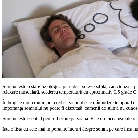
Somnul este o stare fiziologică periodică și reversibilă, caracterizată pri
relaxare musculară, scăderea temperaturii cu aproximativ 0,5 grade C, s
În timp ce mulți dintre noi cred că somnul este o întindere temporală î
importanța somnului nu poate fi discutată, oamenii de știință nu cunosc
Somnul este esential pentru fiecare persoana. Este un mecanism de refa
Iata o lista cu cele mai importante lucruri despre somn, pe care inca nu l