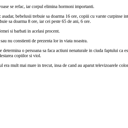
voase se refac, iar corpul elimina hormoni importanti.
asadar, bebelusii trebuie sa doarma 16 ore, copiii cu varste curpinse int
buie sa doarma 8 ore, iar cei peste 65 de ani, 6 ore.
emei si barbati in acelasi procent.
au nu constienti de prezenta lor in viata noastra.
e determina o persoana sa faca actiuni nenaturale in ciuda faptului ca e
starea copiilor si viol.
l era mult mai mare in trecut, insa de cand au aparut televizoarele color