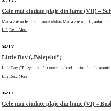
07
AUG.
Cele mai ciudate plaje din lume (VII) – 
Marea este un fenomen natural uluitor. Marea este un uriaş animal blând
Life
Read More
06
AUG.
Little Boy („Băiețelul”)
Little Boy ("Băiețelul") a fost numele de cod al primei bombe atomice ut
Life
Read More
06
AUG.
Cele mai ciudate plaje din lume (VI) – Bu