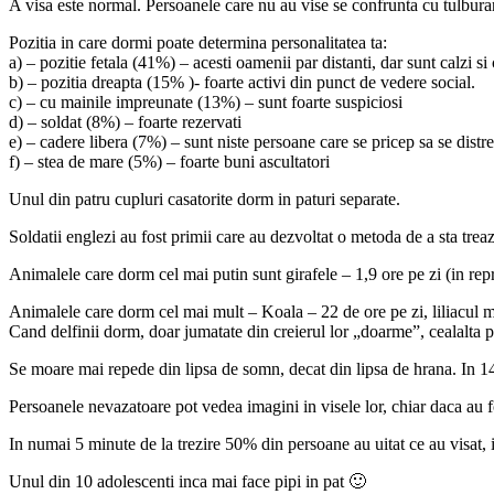
A visa este normal. Persoanele care nu au vise se confrunta cu tulburar
Pozitia in care dormi poate determina personalitatea ta:
a) – pozitie fetala (41%) – acesti oamenii par distanti, dar sunt calzi s
b) – pozitia dreapta (15% )- foarte activi din punct de vedere social.
c) – cu mainile impreunate (13%) – sunt foarte suspiciosi
d) – soldat (8%) – foarte rezervati
e) – cadere libera (7%) – sunt niste persoane care se pricep sa se distre
f) – stea de mare (5%) – foarte buni ascultatori
Unul din patru cupluri casatorite dorm in paturi separate.
Soldatii englezi au fost primii care au dezvoltat o metoda de a sta treaz
Animalele care dorm cel mai putin sunt girafele – 1,9 ore pe zi (in repr
Animalele care dorm cel mai mult – Koala – 22 de ore pe zi, liliacul ma
Cand delfinii dorm, doar jumatate din creierul lor „doarme”, cealalta par
Se moare mai repede din lipsa de somn, decat din lipsa de hrana. In 14 
Persoanele nevazatoare pot vedea imagini in visele lor, chiar daca au fo
In numai 5 minute de la trezire 50% din persoane au uitat ce au visat,
Unul din 10 adolescenti inca mai face pipi in pat 🙂