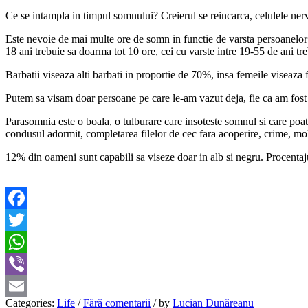
Ce se intampla in timpul somnului? Creierul se reincarca, celulele ner
Este nevoie de mai multe ore de somn in functie de varsta persoanelor: 
18 ani trebuie sa doarma tot 10 ore, cei cu varste intre 19-55 de ani tre
Barbatii viseaza alti barbati in proportie de 70%, insa femeile viseaza f
Putem sa visam doar persoane pe care le-am vazut deja, fie ca am fost s
Parasomnia este o boala, o tulburare care insoteste somnul si care poat
condusul adormit, completarea filelor de cec fara acoperire, crime, mole
12% din oameni sunt capabili sa viseze doar in alb si negru. Procentaju
Facebook
Twitter
WhatsApp
Viber
Categories:
Life
/
Fără comentarii
/
by
Lucian Dunăreanu
Email