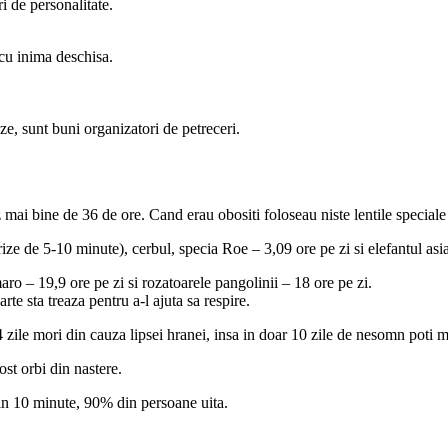
i de personalitate.
i cu inima deschisa.
ze, sunt buni organizatori de petreceri.
 mai bine de 36 de ore. Cand erau obositi foloseau niste lentile speciale 
ize de 5-10 minute), cerbul, specia Roe – 3,09 ore pe zi si elefantul asiat
ro – 19,9 ore pe zi si rozatoarele pangolinii – 18 ore pe zi.
te sta treaza pentru a-l ajuta sa respire.
zile mori din cauza lipsei hranei, insa in doar 10 zile de nesomn poti m
st orbi din nastere.
 in 10 minute, 90% din persoane uita.