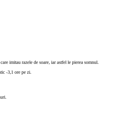
care imitau razele de soare, iar astfel le pierea somnul.
ic -3,1 ore pe zi.
uri.