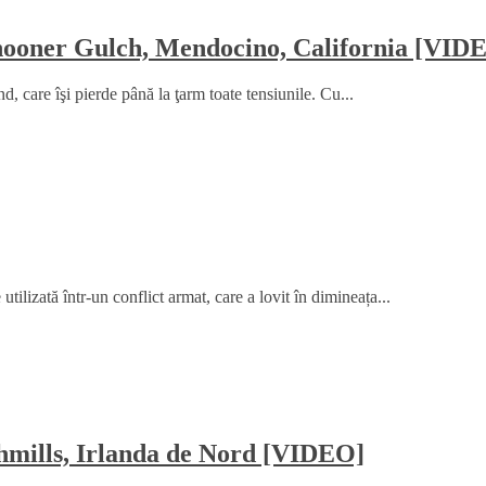
Schooner Gulch, Mendocino, California [VID
, care îşi pierde până la ţarm toate tensiunile. Cu...
ilizată într-un conflict armat, care a lovit în dimineața...
shmills, Irlanda de Nord [VIDEO]