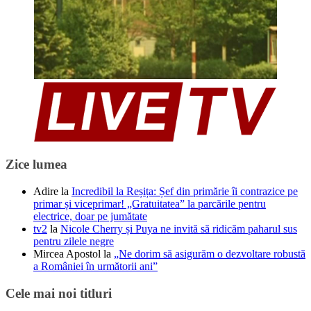
Zice lumea
Adire
la
Incredibil la Reșița: Șef din primărie îi contrazice pe
primar și viceprimar! „Gratuitatea” la parcările pentru
electrice, doar pe jumătate
tv2
la
Nicole Cherry și Puya ne invită să ridicăm paharul sus
pentru zilele negre
Mircea Apostol
la
„Ne dorim să asigurăm o dezvoltare robustă
a României în următorii ani”
Cele mai noi titluri