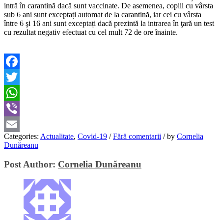
intră în carantină dacă sunt vaccinate. De asemenea, copiii cu vârsta
sub 6 ani sunt exceptați automat de la carantină, iar cei cu vârsta
între 6 şi 16 ani sunt exceptați dacă prezintă la intrarea în ţară un test
cu rezultat negativ efectuat cu cel mult 72 de ore înainte.
Facebook
Twitter
WhatsApp
Viber
Categories:
Actualitate
,
Covid-19
/
Fără comentarii
/
by
Cornelia
Email
Dunăreanu
Post Author:
Cornelia Dunăreanu