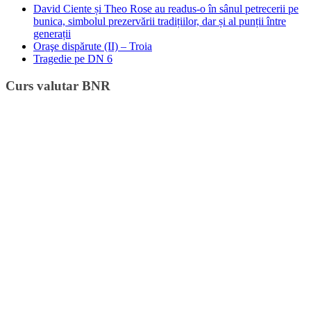
David Ciente și Theo Rose au readus-o în sânul petrecerii pe
bunica, simbolul prezervării tradițiilor, dar și al punții între
generații
Oraşe dispărute (II) – Troia
Tragedie pe DN 6
Curs valutar BNR