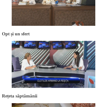
Opt și un sfert
Rețeta săptămânii