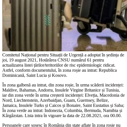
Comitetul Național pentru Situații de Urgență a adoptat în ședința de
joi, 19 august 2021, Hotărârea CNSU numărul 61 pentru
actualizarea listei țărilor/teritoriilor de risc epidemiologic ridicat.
Astfel, conform documentului, în zona roșie au intrat: Republica
Dominicană, Saint Lucia și Kosovo.
În zona galbenă au intrat, din zona roșie, în urma scăderii incidenței:
Maldive, Bahamas, Andorra, Insulele Virgine Britanice și Tunisia,
iar din zona verde în urma creșterii incidenței: Elveția, Macedonia de
Nord, Liechtenstein, Azerbaidjan, Guam, Guernsey, Belize,
Jamaica, Insulele Turks și Caicos și Bonaire, Saint Eustatius și Saba;
În zona verde au intrat: Indonezia, Columbia, Bermuda, Namibia și
Kârgâzstan. Lista intra în vigoare la data de 22.08.2021, ora 00.00.
Persoanele care sosesc în România din state aflate în zona roșie nu