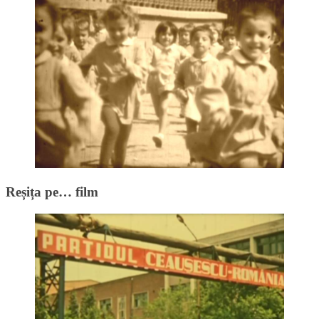
Reșița pe… film