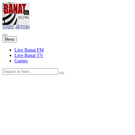
Skip
Menu
to
content
Live Banat FM
Live Banat TV
Games
Search
for: