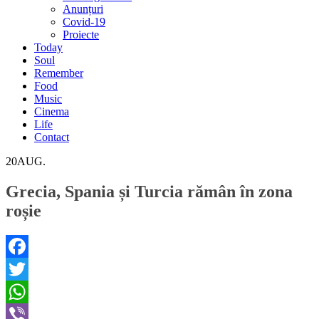
Anunțuri
Covid-19
Proiecte
Today
Soul
Remember
Food
Music
Cinema
Life
Contact
20
AUG.
Grecia, Spania și Turcia rămân în zona
roșie
Facebook
Twitter
WhatsApp