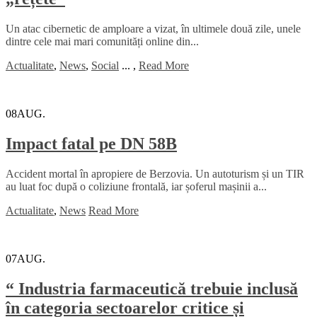
Un atac cibernetic de amploare a vizat, în ultimele două zile, unele
dintre cele mai mari comunități online din...
Actualitate
,
News
,
Social
...
,
Read More
08
AUG.
Impact fatal pe DN 58B
Accident mortal în apropiere de Berzovia. Un autoturism și un TIR
au luat foc după o coliziune frontală, iar șoferul mașinii a...
Actualitate
,
News
Read More
07
AUG.
“ Industria farmaceutică trebuie inclusă
în categoria sectoarelor critice și