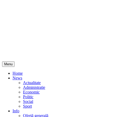
Skip
Menu
to
content
Home
News
Actualitate
Administratie
Economic
Politic
Social
Sport
Info
Ofertă generală