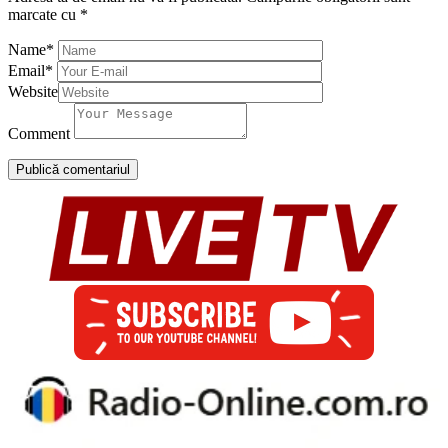
marcate cu
*
Name
*
Email
*
Website
Comment